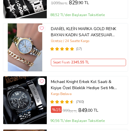
829
,90 TL
1099
,90 TL
88,52 TL'den Başlayan Taksitlerle
DANİEL KLEİN MARKA GOLD RENK
BAYAN KADIN SAAT AKSESUAR
BİLEKLİK HEDİYELİ
Ücretsiz / 24 Saatte Kargo
(17)
Sepet Fiyatı
2345
,55 TL
Michael Knight Erkek Kol Saati &
Kişiye Özel Bileklik Hediye Seti Mk
SiyahİçiGümüş
Kargo Bedava
(760)
%15
849
,00 TL
999
,00 TL
90,56 TL'den Başlayan Taksitlerle