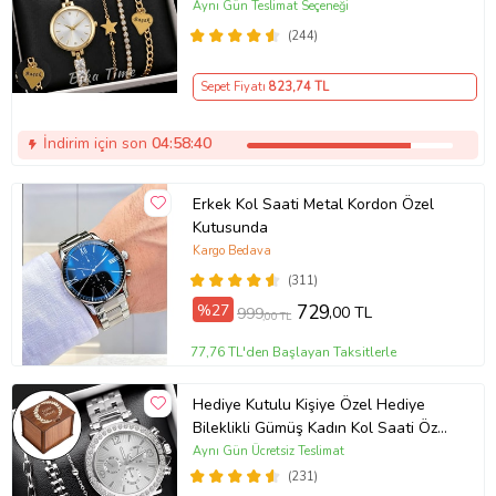
ayarlanabilir kordon Kadın Kol Saati
Aynı Gün Teslimat Seçeneği
BİLEKLİK HEDİYE Altın Renk - Kız
(244)
Arkadaşa hediye (Altın)
Sepet Fiyatı
823
,74 TL
İndirim için son
04:58:39
Erkek Kol Saati Metal Kordon Özel
Kutusunda
Kargo Bedava
(311)
%27
729
,00 TL
999
,00 TL
77,76 TL'den Başlayan Taksitlerle
Hediye Kutulu Kişiye Özel Hediye
Bileklikli Gümüş Kadın Kol Saati Özel
Kutusunda (Gümüş)
Aynı Gün Ücretsiz Teslimat
(231)