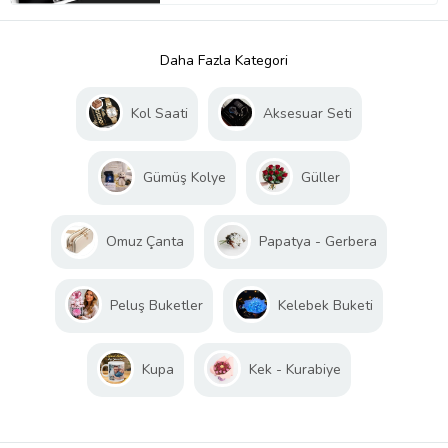
Daha Fazla Kategori
Kol Saati
Aksesuar Seti
Gümüş Kolye
Güller
Omuz Çanta
Papatya - Gerbera
Peluş Buketler
Kelebek Buketi
Kupa
Kek - Kurabiye