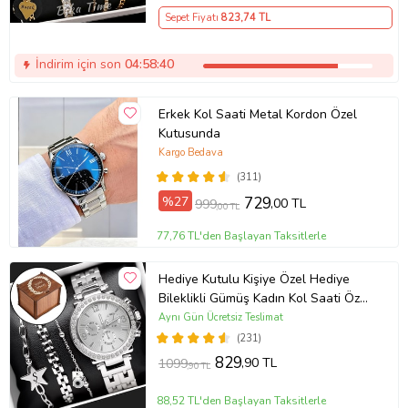
Sepet Fiyatı
823
,74 TL
İndirim için son
04:58:39
Erkek Kol Saati Metal Kordon Özel
Kutusunda
Kargo Bedava
(311)
%27
729
,00 TL
999
,00 TL
77,76 TL'den Başlayan Taksitlerle
Hediye Kutulu Kişiye Özel Hediye
Bileklikli Gümüş Kadın Kol Saati Özel
Kutusunda (Gümüş)
Aynı Gün Ücretsiz Teslimat
(231)
829
,90 TL
1099
,90 TL
88,52 TL'den Başlayan Taksitlerle