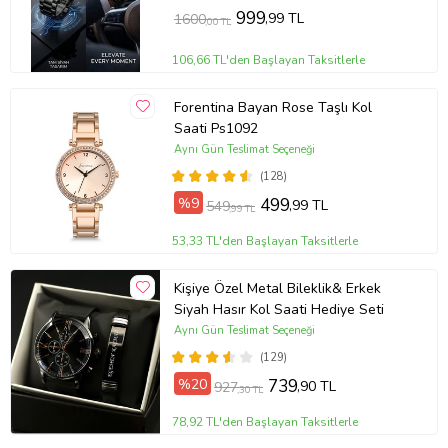
999
,99 TL
1600
,00 TL
106,66 TL'den Başlayan Taksitlerle
Forentina Bayan Rose Taşlı Kol
Saati Ps1092
Aynı Gün Teslimat Seçeneği
(128)
%9
499
,99 TL
549
,99 TL
53,33 TL'den Başlayan Taksitlerle
Kişiye Özel Metal Bileklik& Erkek
Siyah Hasır Kol Saati Hediye Seti
Aynı Gün Teslimat Seçeneği
(129)
%20
739
,90 TL
927
,30 TL
78,92 TL'den Başlayan Taksitlerle