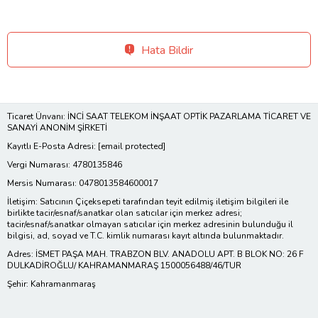
Hata Bildir
Ticaret Ünvanı: İNCİ SAAT TELEKOM İNŞAAT OPTİK PAZARLAMA TİCARET VE
SANAYİ ANONİM ŞİRKETİ
Kayıtlı E-Posta Adresi:
[email protected]
Vergi Numarası: 4780135846
Mersis Numarası: 0478013584600017
İletişim: Satıcının Çiçeksepeti tarafından teyit edilmiş iletişim bilgileri ile
birlikte tacir/esnaf/sanatkar olan satıcılar için merkez adresi;
tacir/esnaf/sanatkar olmayan satıcılar için merkez adresinin bulunduğu il
bilgisi, ad, soyad ve T.C. kimlik numarası kayıt altında bulunmaktadır.
Adres: İSMET PAŞA MAH. TRABZON BLV. ANADOLU APT. B BLOK NO: 26 F
DULKADİROĞLU/ KAHRAMANMARAŞ 1500056488/46/TUR
Şehir: Kahramanmaraş