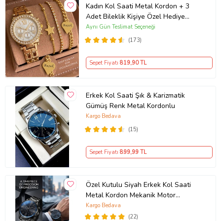
Kadın Kol Saati Metal Kordon + 3
Adet Bileklik Kişiye Özel Hediye
Kadına hediye Kız arkadaşa hediye
Aynı Gün Teslimat Seçeneği
(173)
Sepet Fiyatı
819
,90 TL
Erkek Kol Saati Şık & Karizmatik
Gümüş Renk Metal Kordonlu
Kargo Bedava
(15)
Sepet Fiyatı
899
,99 TL
Özel Kutulu Siyah Erkek Kol Saati
Metal Kordon Mekanik Motor
Garantili Hediye Kart Notu İle
Kargo Bedava
Gönderilir
(22)