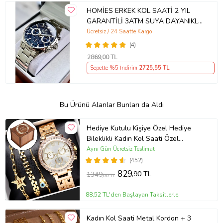
HOMİES ERKEK KOL SAATİ 2 YIL
GARANTİLİ 3ATM SUYA DAYANIKLI
ORİJİNAL (Gümüş)
Ücretsiz / 24 Saatte Kargo
(4)
2869
,00 TL
Sepette %5 İndirim
2725
,55 TL
Bu Ürünü Alanlar Bunları da Aldı
Hediye Kutulu Kişiye Özel Hediye
Bileklikli Kadın Kol Saati Özel
Kutusunda (Gold)
Aynı Gün Ücretsiz Teslimat
(452)
829
,90 TL
1349
,00 TL
88,52 TL'den Başlayan Taksitlerle
Kadın Kol Saati Metal Kordon + 3