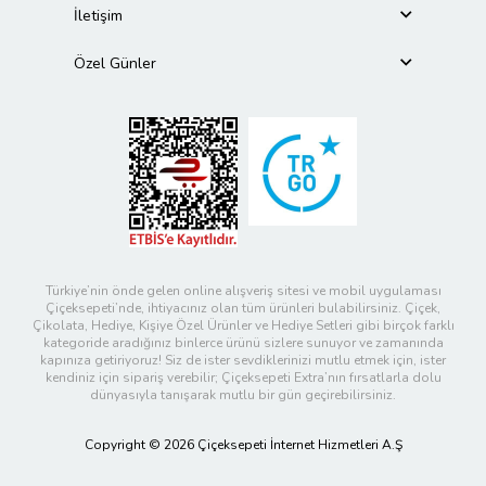
İletişim
Özel Günler
Türkiye’nin önde gelen online alışveriş sitesi ve mobil uygulaması
Çiçeksepeti’nde, ihtiyacınız olan tüm ürünleri bulabilirsiniz. Çiçek,
Çikolata, Hediye, Kişiye Özel Ürünler ve Hediye Setleri gibi birçok farklı
kategoride aradığınız binlerce ürünü sizlere sunuyor ve zamanında
kapınıza getiriyoruz! Siz de ister sevdiklerinizi mutlu etmek için, ister
kendiniz için sipariş verebilir; Çiçeksepeti Extra’nın fırsatlarla dolu
dünyasıyla tanışarak mutlu bir gün geçirebilirsiniz.
Copyright © 2026 Çiçeksepeti İnternet Hizmetleri A.Ş