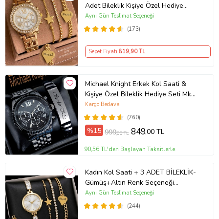
Adet Bileklik Kişiye Özel Hediye
Kadına hediye Kız arkadaşa hediye
Aynı Gün Teslimat Seçeneği
(173)
Sepet Fiyatı
819
,90 TL
Michael Knight Erkek Kol Saati &
Kişiye Özel Bileklik Hediye Seti Mk
SiyahİçiGümüş
Kargo Bedava
(760)
%15
849
,00 TL
999
,00 TL
90,56 TL'den Başlayan Taksitlerle
Kadın Kol Saati + 3 ADET BİLEKLİK-
Gümüş+Altın Renk Seçeneği
ayarlanabilir kordon Kadın Kol Saati
Aynı Gün Teslimat Seçeneği
BİLEKLİK HEDİYE Altın Renk - Kız
(244)
Arkadaşa hediye (Altın)