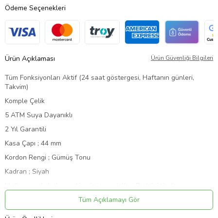
Ödeme Seçenekleri
Ürün Açıklaması
Ürün Güvenliği Bilgileri
Tüm Fonksiyonları Aktif
(24 saat göstergesi, Haftanın günleri,
Takvim)
Komple Çelik
5 ATM Suya Dayanıklı
2 Yıl Garantili
Kasa Çapı ; 44 mm
Kordon Rengi ; Gümüş Tonu
Kadran ; Siyah
Mağazamızda bulunan tüm ürün modelleri Distribütör firma
tarafından 2 yıl garanti kapsamındadır. Siparişiniz onaylanmış
Tüm Açıklamayı Gör
orijinal garanti belgesi ve kutusu ile birlikte anlaşmalı kargo firması
tarafından hızlı ve ücretsiz bir şekilde adresinize teslim edilecektir.