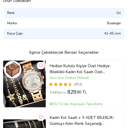
Ürün Özellikleri
Renk
Gri
Ürün Kodu:
kcm70250456
Marka
Slazenger
Kasa Çapı
41-45 mm
İlginizi Çekebilecek Benzer Seçenekler
Hediye Kutulu Kişiye Özel Hediye
Bileklikli Kadın Kol Saati Özel
Kutusunda (Gold)
Aynı Gün Ücretsiz Teslimat
(452)
829
,90 TL
1349
,00 TL
88,52 TL'den Başlayan Taksitlerle
Kadın Kol Saati + 3 ADET BİLEKLİK-
Gümüş+Altın Renk Seçeneği