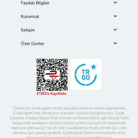
Faydalı Bilgiler
Kurumsal
İletişim
Özel Günler
Türkiye’nin önde gelen online alışveriş sitesi ve mobil uygulaması
Çiçeksepeti’nde, ihtiyacınız olan tüm ürünleri bulabilirsiniz. Çiçek,
Çikolata, Hediye, Kişiye Özel Ürünler ve Hediye Setleri gibi birçok farklı
kategoride aradığınız binlerce ürünü sizlere sunuyor ve zamanında
kapınıza getiriyoruz! Siz de ister sevdiklerinizi mutlu etmek için, ister
kendiniz için sipariş verebilir; Çiçeksepeti Extra’nın fırsatlarla dolu
dünyasıyla tanışarak mutlu bir gün geçirebilirsiniz.