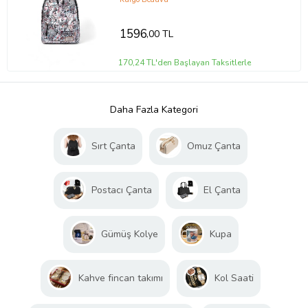
1596
,00 TL
170,24 TL'den Başlayan Taksitlerle
Daha Fazla Kategori
Sırt Çanta
Omuz Çanta
Postacı Çanta
El Çanta
Gümüş Kolye
Kupa
Kahve fincan takımı
Kol Saati