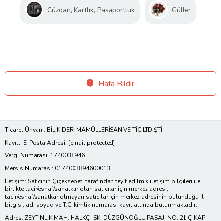
Cüzdan, Kartlık, Pasaportluk
Güller
Hata Bildir
Ticaret Ünvanı: BİLİK DERİ MAMÜLLERİSAN.VE TİC.LTD.ŞTİ
Kayıtlı E-Posta Adresi:
[email protected]
Vergi Numarası: 1740038946
Mersis Numarası: 0174003894600013
İletişim: Satıcının Çiçeksepeti tarafından teyit edilmiş iletişim bilgileri ile
birlikte tacir/esnaf/sanatkar olan satıcılar için merkez adresi;
tacir/esnaf/sanatkar olmayan satıcılar için merkez adresinin bulunduğu il
bilgisi, ad, soyad ve T.C. kimlik numarası kayıt altında bulunmaktadır.
Adres: ZEYTİNLİK MAH. HALKÇI SK. DÜZGÜNOĞLU PASAJI NO: 21İÇ KAPI