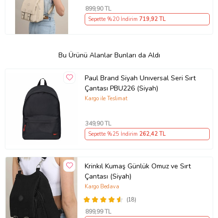
899
,90 TL
Sepette %20 İndirim
719
,92 TL
Bu Ürünü Alanlar Bunları da Aldı
Paul Brand Siyah Unıversal Seri Sırt
Çantası PBU226 (Siyah)
Kargo ile Teslimat
349
,90 TL
Sepette %25 İndirim
262
,42 TL
Krinkıl Kumaş Günlük Omuz ve Sırt
Çantası (Siyah)
Kargo Bedava
(18)
899
,99 TL