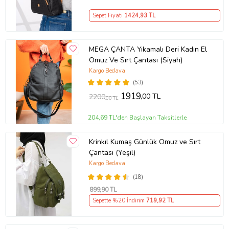
Sepet Fiyatı
1424
,93 TL
MEGA ÇANTA Yıkamalı Deri Kadın El
Omuz Ve Sırt Çantası (Siyah)
Kargo Bedava
(53)
1919
,00 TL
2200
,00 TL
204,69 TL'den Başlayan Taksitlerle
Krinkıl Kumaş Günlük Omuz ve Sırt
Çantası (Yeşil)
Kargo Bedava
(18)
899
,90 TL
Sepette %20 İndirim
719
,92 TL