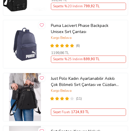
999
,90 TL
Sepette %20 İndirim
799
,92 TL
Puma Lacivert Phase Backpack
Unisex Sırt Çantası
Kargo Bedava
(6)
1199
,86 TL
Sepette %25 İndirim
899
,90 TL
Just Polo Kadın Ayarlanabilir Askılı
Çok Bölmeli Sırt Çantası ve Cüzdan
Kombini PBU4040-1006 (Siyah)
Kargo Bedava
(11)
Sepet Fiyatı
1724
,93 TL