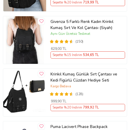
Sepette %20 İndirim
719
,99 TL
Givenza 5 Farklı Renk Kadın Krinkıl
Kumaş Sırt Ve Kol Çantası (Siyah)
Aynı Gün Ücretsiz Teslimat
(150)
629
,00 TL
Sepette %15 İndirim
534
,65 TL
Krinkıl Kumaş Günlük Sırt Çantası ve
Kedi Figürlü Cüzdan Hediye Seti
Kargo Bedava
(128)
999
,90 TL
Sepette %20 İndirim
799
,92 TL
Puma Lacivert Phase Backpack