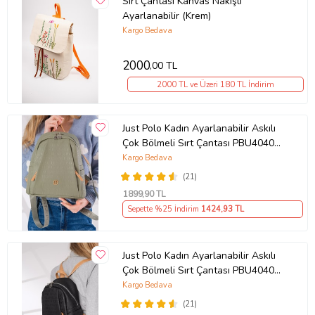
Sırt Çantası Kanvas Nakışlı
Ayarlanabilir (Krem)
Kargo Bedava
2000
,00 TL
2000 TL ve Üzeri 180 TL İndirim
Just Polo Kadın Ayarlanabilir Askılı
Çok Bölmeli Sırt Çantası PBU4040
(Yeşil)
Kargo Bedava
(21)
1899
,90 TL
Sepette %25 İndirim
1424
,93 TL
Just Polo Kadın Ayarlanabilir Askılı
Çok Bölmeli Sırt Çantası PBU4040
(Siyah Taba)
Kargo Bedava
(21)