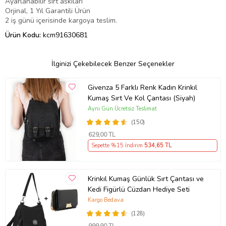
Ayarlanabilir sırt askıları
Orjinal, 1 Yıl Garantili Ürün
2 iş günü içerisinde kargoya teslim.
Ürün Kodu:
kcm91630681
İlginizi Çekebilecek Benzer Seçenekler
Givenza 5 Farklı Renk Kadın Krinkıl
Kumaş Sırt Ve Kol Çantası (Siyah)
Aynı Gün Ücretsiz Teslimat
(150)
629
,00 TL
Sepette %15 İndirim
534
,65 TL
Krinkıl Kumaş Günlük Sırt Çantası ve
Kedi Figürlü Cüzdan Hediye Seti
Kargo Bedava
(128)