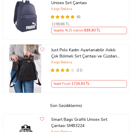
Unisex Sırt Çantası
Kargo Bedava
(6)
1199
,86 TL
Sepette %25 İndirim
899
,90 TL
Just Polo Kadın Ayarlanabilir Askılı
Çok Bölmeli Sırt Çantası ve Cüzdan
Kombini PBU4040-1006 (Siyah)
Kargo Bedava
(11)
Sepet Fiyatı
1724
,93 TL
Son Gezdikleriniz
Smart Bags Grafiti Unisex Sırt
Çantası SMB3224
Kargo Bedava