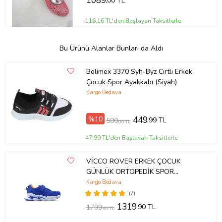
1089
,00 TL
116,16 TL'den Başlayan Taksitlerle
Bu Ürünü Alanlar Bunları da Aldı
Bolimex 3370 Syh-Byz Cırtlı Erkek
Çocuk Spor Ayakkabı (Siyah)
Kargo Bedava
%10
449
,99 TL
500
,00 TL
47,99 TL'den Başlayan Taksitlerle
VİCCO ROVER ERKEK ÇOCUK
GÜNLÜK ORTOPEDİK SPOR
AYAKKABI (22-35) 23Y 346.180 PE
Kargo Bedava
(Mavi)
(7)
1319
,90 TL
1799
,90 TL