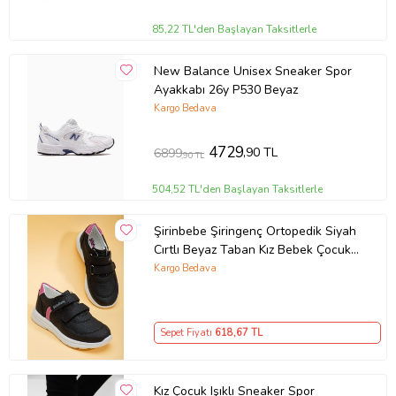
85,22 TL'den Başlayan Taksitlerle
New Balance Unisex Sneaker Spor
Ayakkabı 26y P530 Beyaz
Kargo Bedava
4729
,90 TL
6899
,90 TL
504,52 TL'den Başlayan Taksitlerle
Şirinbebe Şiringenç Ortopedik Siyah
Cırtlı Beyaz Taban Kız Bebek Çocuk
Spor Ayakkabı
Kargo Bedava
Sepet Fiyatı
618
,67 TL
Kız Çocuk Işıklı Sneaker Spor