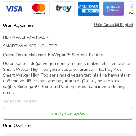
Ürün Açıklaması
Ürün Güvenliği Bilgileri
HER MACERAYA HAZIR:
SMART WALKER HIGH TOP
Çevre Dostu Malzeme: BioVegan™ Sentetik PU deri
Üstün kaliteli, doğal ve geri dönüştürülmüş malzemelerden üretilen
Smart Walker High Top çevre dostu bir üründür. Hopfrög Kids
Smart Walker High Top serisindeki vegan tercihleri ile hayvanların,
doğanın ve diğer insanların hayatlarının güzelleşmesine katkı
sağlar. BioVegan™, Sentetik PU deri; nefes alabilir ve terlemeyi
önler.
Terapötik Renkler
Smart Walker HighTop’ın “Terapötik Mat Renkler”i, çocuklarda
Tüm Açıklamayı Gör
duygusal sakinleştirici bir etki sağlıyor. Aynı zamanda dikkat
dağılmasını önler ve uzun süreli görevlerde daha iyi performans
Ürün Özellikleri
göstermelerine yardımcı olur. “Terapötik Mat Renkler”, zihinsel
odaklanmayı artırırken duygusal dengeyi teşvik eder ve öğrenme