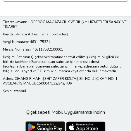
Ticaret Ünvanı: HOPFRÖG MAĞAZACILIK VE BİLİŞİM HİZMETLERİ SANAYİ VE
TİCARET
Kayıtlı E-Posta Adresi:
[email protected]
Vergi Numarası: 4631175321
Mersis Numarası: 463117532100001
İletişim: Satıcının Çiçeksepeti tarafından teyit edilmiş iletişim bilgileri ile
birlikte tacir/esnaf/sanatkar olan satıcılar için merkez adresi;
tacir/esnaf/sanatkar olmayan satıcılar için merkez adresinin bulunduğu il
bilgisi, ad, soyad ve T.C. kimlik numarası kayıt altında bulunmaktadır.
Adres: CİHANGİR MAH. ŞEHİT ZAFER KIZILTAŞ SK. NO: 5 İÇ KAPI NO: 1
AVCILAR/ İSTANBUL 1500047132/342/TUR
Şehir: İstanbul
Çiçeksepeti Mobil Uygulamamızı İndirin