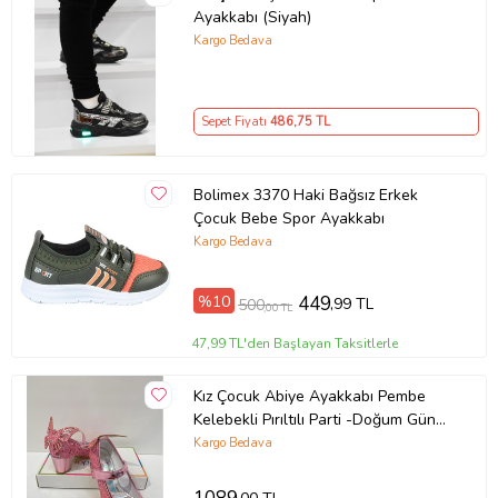
Ayakkabı (Siyah)
Kargo Bedava
Sepet Fiyatı
486
,75 TL
Bolimex 3370 Haki Bağsız Erkek
Çocuk Bebe Spor Ayakkabı
Kargo Bedava
%10
449
,99 TL
500
,00 TL
47,99 TL'den Başlayan Taksitlerle
Kız Çocuk Abiye Ayakkabı Pembe
Kelebekli Pırıltılı Parti -Doğum Günü
Topuklu Kız Çocuk Ayakkabı
Kargo Bedava