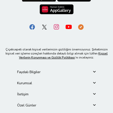
Çiçeksepeti olarak kişisel verilerinizin gizliliğini önemsiyoruz. Şirketimizin
kişisel veri işleme süreçleri hakkında detaylı bilgi almak için lütfen
Kişisel
Verilerin Korunması ve Gizlilik Politikası
’nı inceleyiniz.
Faydalı Bilgiler
Kurumsal
İletişim
Özel Günler