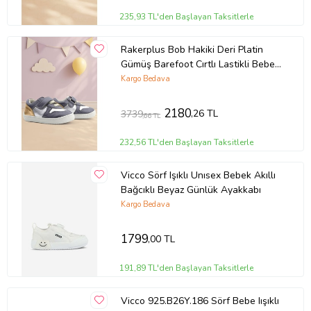
sunar.
235,93 TL'den Başlayan Taksitlerle
Ürün Kodu:
kcm57232324
Rakerplus Bob Hakiki Deri Platin
Gümüş Barefoot Cırtlı Lastikli Bebek
Sneaker Ayakkabı
Kargo Bedava
2180
,26 TL
3739
,66 TL
232,56 TL'den Başlayan Taksitlerle
Vicco Sörf Işıklı Unısex Bebek Akıllı
Bağcıklı Beyaz Günlük Ayakkabı
Kargo Bedava
1799
,00 TL
191,89 TL'den Başlayan Taksitlerle
Vicco 925.B26Y.186 Sörf Bebe Iışıklı