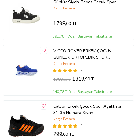
Günlük Siyah-Beyaz Çocuk Spor
Ayakkabı
Kargo Bedava
1798
,00 TL
191,78 TL'den Başlayan Taksitlerle
VİCCO ROVER ERKEK ÇOCUK
GÜNLÜK ORTOPEDİK SPOR
AYAKKABI (22-35) 23Y 346.180 PE
Kargo Bedava
(Mavi)
(7)
1319
,90 TL
1799
,90 TL
140,78 TL'den Başlayan Taksitlerle
Callion Erkek Çocuk Spor Ayakkabı
31-35 Numara Siyah
Kargo Bedava
(3)
799
,00 TL