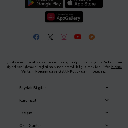
Çiçeksepeti olarak kişisel verilerinizin gizliliğini önemsiyoruz. Şirketimizin
kişisel veri işleme süreçleri hakkında detaylı bilgi almak için lütfen
Kişisel
Verilerin Korunması ve Gizlilik Politikası
’nı inceleyiniz.
Faydalı Bilgiler
Kurumsal
İletişim
Özel Günler