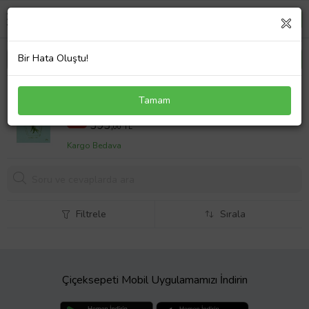
Bir Hata Oluştu!
Söğüt Ne Söylüyor ?
Tamam
472,5 TL
%17
393,
00 TL
Kargo Bedava
Filtrele
Sırala
Çiçeksepeti Mobil Uygulamamızı İndirin