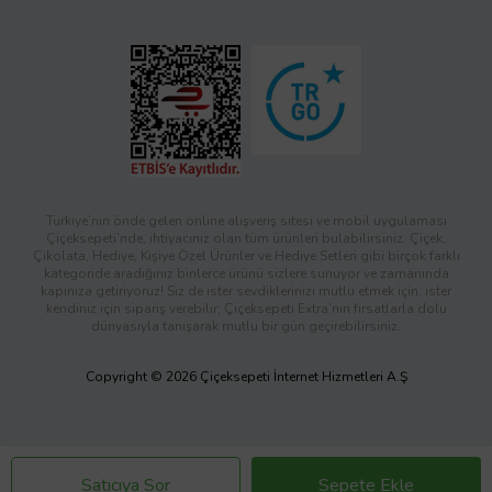
Türkiye’nin önde gelen online alışveriş sitesi ve mobil uygulaması
Çiçeksepeti’nde, ihtiyacınız olan tüm ürünleri bulabilirsiniz. Çiçek,
Çikolata, Hediye, Kişiye Özel Ürünler ve Hediye Setleri gibi birçok farklı
kategoride aradığınız binlerce ürünü sizlere sunuyor ve zamanında
kapınıza getiriyoruz! Siz de ister sevdiklerinizi mutlu etmek için, ister
kendiniz için sipariş verebilir; Çiçeksepeti Extra’nın fırsatlarla dolu
dünyasıyla tanışarak mutlu bir gün geçirebilirsiniz.
Copyright © 2026 Çiçeksepeti İnternet Hizmetleri A.Ş
Satıcıya Sor
Sepete Ekle