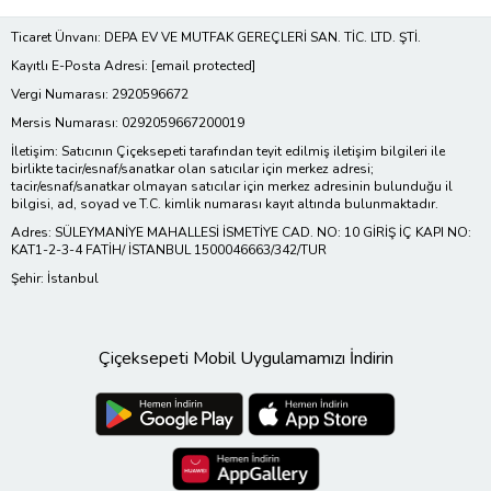
Ticaret Ünvanı: DEPA EV VE MUTFAK GEREÇLERİ SAN. TİC. LTD. ŞTİ.
Kayıtlı E-Posta Adresi:
[email protected]
Vergi Numarası: 2920596672
Mersis Numarası: 0292059667200019
İletişim: Satıcının Çiçeksepeti tarafından teyit edilmiş iletişim bilgileri ile
birlikte tacir/esnaf/sanatkar olan satıcılar için merkez adresi;
tacir/esnaf/sanatkar olmayan satıcılar için merkez adresinin bulunduğu il
bilgisi, ad, soyad ve T.C. kimlik numarası kayıt altında bulunmaktadır.
Adres: SÜLEYMANİYE MAHALLESİ İSMETİYE CAD. NO: 10 GİRİŞ İÇ KAPI NO:
KAT1-2-3-4 FATİH/ İSTANBUL 1500046663/342/TUR
Şehir: İstanbul
Çiçeksepeti Mobil Uygulamamızı İndirin