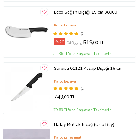
Ecco Soğan Bıçağı 19 cm 38060
Kargo Bedava
(1)
%20
519
,00 TL
649
,00 TL
55,36 TL'den Başlayan Taksitlerle
Sürbisa 61121 Kasap Bıçağı 16 Cm
Kargo Bedava
(2)
749
,00 TL
79,89 TL'den Başlayan Taksitlerle
Hatay Mutfak Bıçağı(Orta Boy)
Kargo ile Teslimat