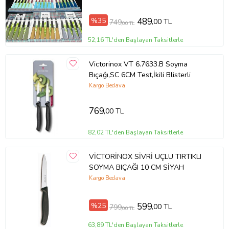
%35
489
,00 TL
749
,00 TL
52,16 TL'den Başlayan Taksitlerle
Victorinox VT 6.7633.B Soyma
Bıçağı,SC 6CM Test,İkili Blisterli
Kargo Bedava
769
,00 TL
82,02 TL'den Başlayan Taksitlerle
VİCTORİNOX SİVRİ UÇLU TIRTIKLI
SOYMA BIÇAĞI 10 CM SİYAH
Kargo Bedava
%25
599
,00 TL
799
,00 TL
63,89 TL'den Başlayan Taksitlerle