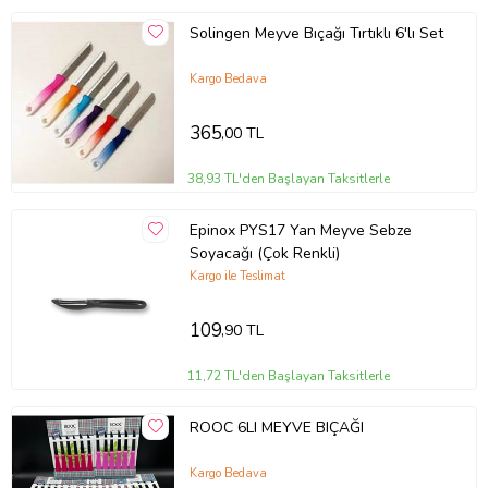
Solingen Meyve Bıçağı Tırtıklı 6'lı Set
Kargo Bedava
365
,00 TL
38,93 TL'den Başlayan Taksitlerle
Epinox PYS17 Yan Meyve Sebze
Soyacağı (Çok Renkli)
Kargo ile Teslimat
109
,90 TL
11,72 TL'den Başlayan Taksitlerle
ROOC 6LI MEYVE BIÇAĞI
Kargo Bedava