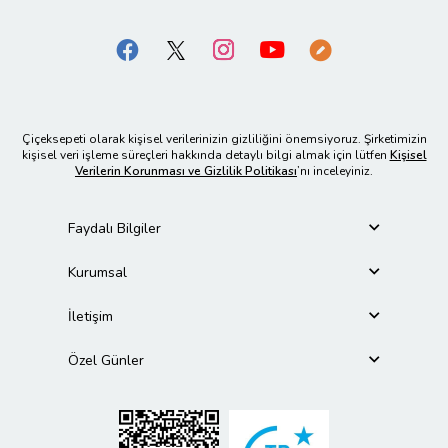
Çiçeksepeti olarak kişisel verilerinizin gizliliğini önemsiyoruz. Şirketimizin
kişisel veri işleme süreçleri hakkında detaylı bilgi almak için lütfen
Kişisel
Verilerin Korunması ve Gizlilik Politikası
’nı inceleyiniz.
Faydalı Bilgiler
Kurumsal
İletişim
Özel Günler