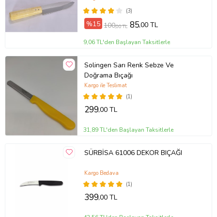
(3)
%15
85
,00 TL
100
,00 TL
9,06 TL'den Başlayan Taksitlerle
Solingen Sarı Renk Sebze Ve
Doğrama Bıçağı
Kargo ile Teslimat
(1)
299
,00 TL
31,89 TL'den Başlayan Taksitlerle
SÜRBİSA 61006 DEKOR BIÇAĞI
Kargo Bedava
(1)
399
,00 TL