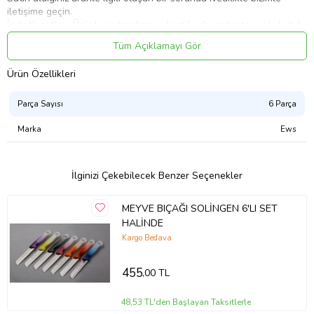
iletişime geçin.
İade Koşulları: Ürünlerin tarafınıza ulaştığı gibi patpata sarılı, kutulu
ve ambalajı bozulmamış olarak iade edilmesi gerekmektedir. Aksi
Tüm Açıklamayı Gör
halde gönderilen iadeler kabul edilemeyecektir.
Ürün Özellikleri
Parça Sayısı
6 Parça
Ürün Kodu:
kcm98684379
Marka
Ews
İlginizi Çekebilecek Benzer Seçenekler
MEYVE BIÇAĞI SOLİNGEN 6'LI SET
HALİNDE
Kargo Bedava
455
,00 TL
48,53 TL'den Başlayan Taksitlerle