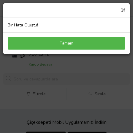
Bir Hata Oluştu!
Sony Vaio SVE1513U1R Adaptör Laptop Şarj Aleti
Tamam
90W
Sepet Fiyatı
797,
12 TL
Kargo Bedava
Filtrele
Sırala
Çiçeksepeti Mobil Uygulamamızı İndirin