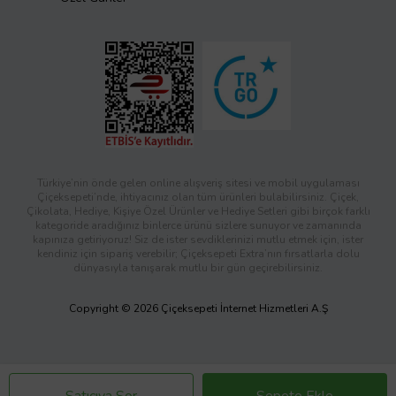
Türkiye’nin önde gelen online alışveriş sitesi ve mobil uygulaması
Çiçeksepeti’nde, ihtiyacınız olan tüm ürünleri bulabilirsiniz. Çiçek,
Çikolata, Hediye, Kişiye Özel Ürünler ve Hediye Setleri gibi birçok farklı
kategoride aradığınız binlerce ürünü sizlere sunuyor ve zamanında
kapınıza getiriyoruz! Siz de ister sevdiklerinizi mutlu etmek için, ister
kendiniz için sipariş verebilir; Çiçeksepeti Extra’nın fırsatlarla dolu
dünyasıyla tanışarak mutlu bir gün geçirebilirsiniz.
Copyright © 2026 Çiçeksepeti İnternet Hizmetleri A.Ş