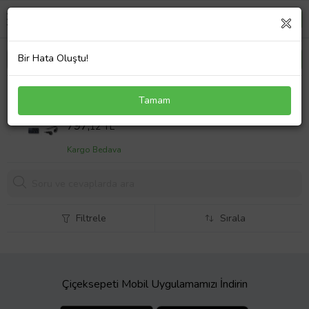
Bir Hata Oluştu!
Sony Vaio VGN-N370E/W Adaptör Laptop Şarj
Tamam
Aleti 90W
Sepet Fiyatı
797,
12 TL
Kargo Bedava
Filtrele
Sırala
Çiçeksepeti Mobil Uygulamamızı İndirin