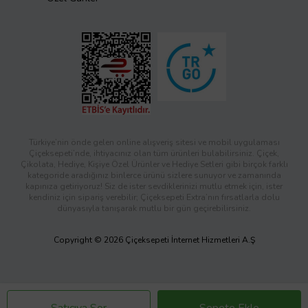
Türkiye’nin önde gelen online alışveriş sitesi ve mobil uygulaması
Çiçeksepeti’nde, ihtiyacınız olan tüm ürünleri bulabilirsiniz. Çiçek,
Çikolata, Hediye, Kişiye Özel Ürünler ve Hediye Setleri gibi birçok farklı
kategoride aradığınız binlerce ürünü sizlere sunuyor ve zamanında
kapınıza getiriyoruz! Siz de ister sevdiklerinizi mutlu etmek için, ister
kendiniz için sipariş verebilir; Çiçeksepeti Extra’nın fırsatlarla dolu
dünyasıyla tanışarak mutlu bir gün geçirebilirsiniz.
Copyright © 2026 Çiçeksepeti İnternet Hizmetleri A.Ş