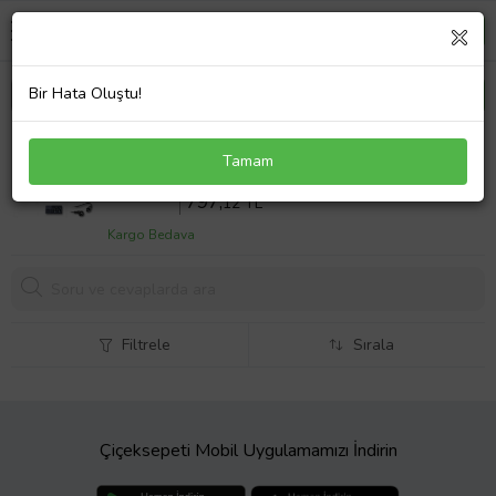
Bir Hata Oluştu!
Sony Vaio VGN-SR39XN Adaptör Laptop Şarj Aleti
Tamam
90W
Sepette %10 İndirim
885
,69 TL
797,
12 TL
Kargo Bedava
Filtrele
Sırala
Çiçeksepeti Mobil Uygulamamızı İndirin