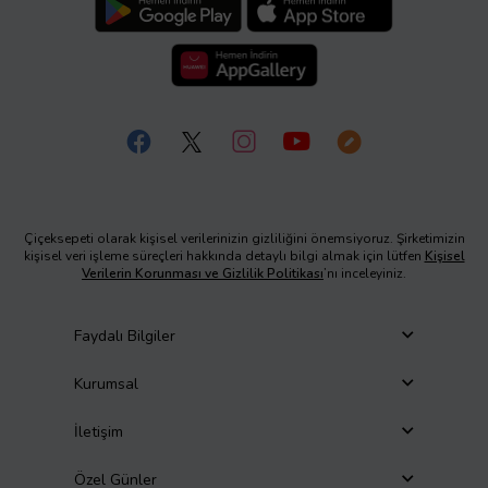
Çiçeksepeti olarak kişisel verilerinizin gizliliğini önemsiyoruz. Şirketimizin
kişisel veri işleme süreçleri hakkında detaylı bilgi almak için lütfen
Kişisel
Verilerin Korunması ve Gizlilik Politikası
’nı inceleyiniz.
Faydalı Bilgiler
Kurumsal
İletişim
Özel Günler