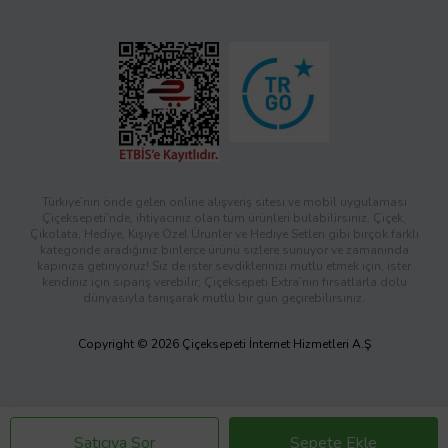
Türkiye’nin önde gelen online alışveriş sitesi ve mobil uygulaması
Çiçeksepeti’nde, ihtiyacınız olan tüm ürünleri bulabilirsiniz. Çiçek,
Çikolata, Hediye, Kişiye Özel Ürünler ve Hediye Setleri gibi birçok farklı
kategoride aradığınız binlerce ürünü sizlere sunuyor ve zamanında
kapınıza getiriyoruz! Siz de ister sevdiklerinizi mutlu etmek için, ister
kendiniz için sipariş verebilir; Çiçeksepeti Extra’nın fırsatlarla dolu
dünyasıyla tanışarak mutlu bir gün geçirebilirsiniz.
Copyright © 2026 Çiçeksepeti İnternet Hizmetleri A.Ş
Satıcıya Sor
Sepete Ekle