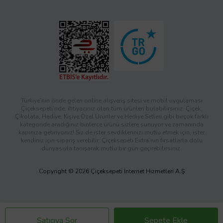
Türkiye’nin önde gelen online alışveriş sitesi ve mobil uygulaması
Çiçeksepeti’nde, ihtiyacınız olan tüm ürünleri bulabilirsiniz. Çiçek,
Çikolata, Hediye, Kişiye Özel Ürünler ve Hediye Setleri gibi birçok farklı
kategoride aradığınız binlerce ürünü sizlere sunuyor ve zamanında
kapınıza getiriyoruz! Siz de ister sevdiklerinizi mutlu etmek için, ister
kendiniz için sipariş verebilir; Çiçeksepeti Extra’nın fırsatlarla dolu
dünyasıyla tanışarak mutlu bir gün geçirebilirsiniz.
Copyright © 2026 Çiçeksepeti İnternet Hizmetleri A.Ş
Satıcıya Sor
Sepete Ekle