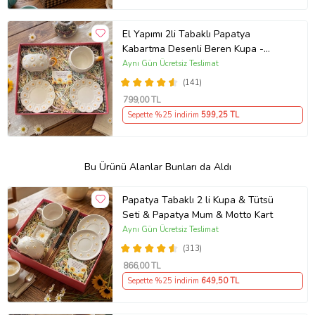
El Yapımı 2li Tabaklı Papatya
Kabartma Desenli Beren Kupa -
Seviyor Sevmiyor
Aynı Gün Ücretsiz Teslimat
(141)
799
,00 TL
Sepette %25 İndirim
599
,25 TL
Bu Ürünü Alanlar Bunları da Aldı
Papatya Tabaklı 2 li Kupa & Tütsü
Seti & Papatya Mum & Motto Kart
Aynı Gün Ücretsiz Teslimat
(313)
866
,00 TL
Sepette %25 İndirim
649
,50 TL