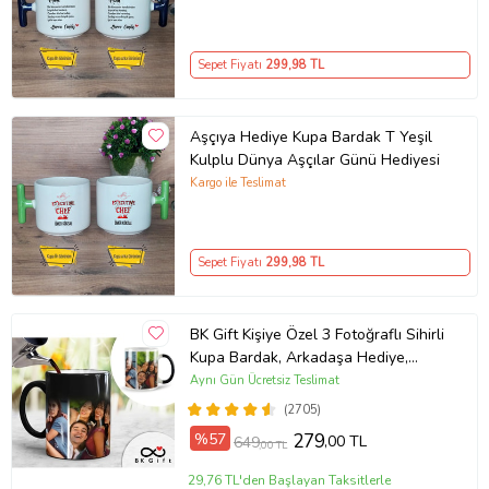
Sepet Fiyatı
299
,98 TL
Aşçıya Hediye Kupa Bardak T Yeşil
Kulplu Dünya Aşçılar Günü Hediyesi
Kargo ile Teslimat
Sepet Fiyatı
299
,98 TL
BK Gift Kişiye Özel 3 Fotoğraflı Sihirli
Kupa Bardak, Arkadaşa Hediye,
Sevgiliye Hediye
Aynı Gün Ücretsiz Teslimat
(2705)
%57
279
,00 TL
649
,00 TL
29,76 TL'den Başlayan Taksitlerle