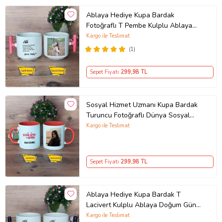
Ablaya Hediye Kupa Bardak
Fotoğraflı T Pembe Kulplu Ablaya
Doğum Günü Hediyesi
Kargo ile Teslimat
(1)
Sepet Fiyatı
299
,98 TL
Sosyal Hizmet Uzmanı Kupa Bardak
Turuncu Fotoğraflı Dünya Sosyal
Hizmet Günü Hediyesi
Kargo ile Teslimat
Sepet Fiyatı
299
,98 TL
Ablaya Hediye Kupa Bardak T
Lacivert Kulplu Ablaya Doğum Günü
Hediyesi
Kargo ile Teslimat