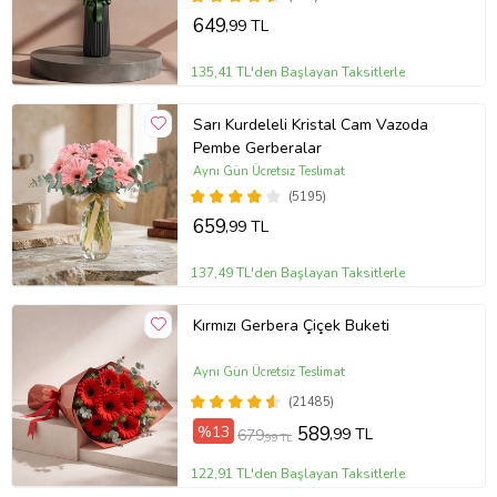
649
,99 TL
135,41 TL'den Başlayan Taksitlerle
Sarı Kurdeleli Kristal Cam Vazoda
Pembe Gerberalar
Aynı Gün Ücretsiz Teslimat
(5195)
659
,99 TL
137,49 TL'den Başlayan Taksitlerle
Kırmızı Gerbera Çiçek Buketi
Aynı Gün Ücretsiz Teslimat
(21485)
%13
589
,99 TL
679
,99 TL
122,91 TL'den Başlayan Taksitlerle