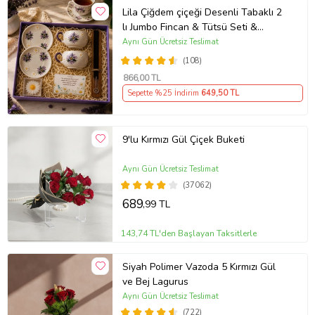
Lila Çiğdem çiçeği Desenli Tabaklı 2
lı Jumbo Fincan & Tütsü Seti &
Papatya Mum &
Aynı Gün Ücretsiz Teslimat
(108)
866
,00 TL
Sepette %25 İndirim
649
,50 TL
9'lu Kırmızı Gül Çiçek Buketi
Aynı Gün Ücretsiz Teslimat
(37062)
689
,99 TL
143,74 TL'den Başlayan Taksitlerle
Siyah Polimer Vazoda 5 Kırmızı Gül
ve Bej Lagurus
Aynı Gün Ücretsiz Teslimat
(722)