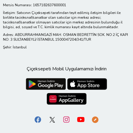
Mersis Numarası: 1657182637600001
İletişim: Satıcının Çiçeksepeti tarafından teyit edilmiş iletişim bilgileri ile
birlikte tacir/esnaf/sanatkar olan satıcılar için merkez adresi;
tacir/esnaf/sanatkar olmayan satıcılar için merkez adresinin bulunduğu il
bilgisi, ad, soyad ve T.C. kimlik numarası kayıt altında bulunmaktadır.
Adres: ABDURRAHMANGAZİ MAH. OSMAN BEDRETTİN SOK. NO:2 İÇ KAPI
NO: 3 SULTANBEYLİ/ İSTANBUL 1500047204/341/TUR
Şehir: İstanbul
Çiçeksepeti Mobil Uygulamamızı İndirin