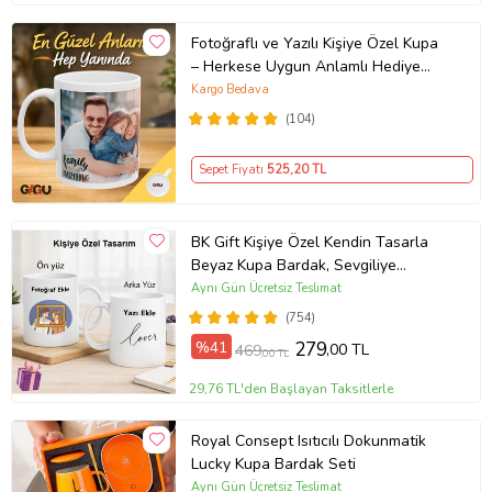
Fotoğraflı ve Yazılı Kişiye Özel Kupa
– Herkese Uygun Anlamlı Hediye
Porselen Baskılı Kupa (Beyaz)
Kargo Bedava
(104)
Sepet Fiyatı
525
,20 TL
BK Gift Kişiye Özel Kendin Tasarla
Beyaz Kupa Bardak, Sevgiliye
Hediye, Arkadaşa Hediye, Doğum
Aynı Gün Ücretsiz Teslimat
Günü Hediyesi
(754)
%41
279
,00 TL
469
,00 TL
29,76 TL'den Başlayan Taksitlerle
Royal Consept Isıtıcılı Dokunmatik
Lucky Kupa Bardak Seti
Aynı Gün Ücretsiz Teslimat