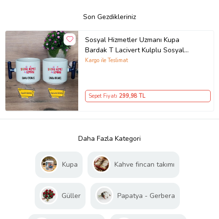
Son Gezdikleriniz
Sosyal Hizmetler Uzmanı Kupa
Bardak T Lacivert Kulplu Sosyal
Hizmetler Uzmanına Hediye
Kargo ile Teslimat
Sepet Fiyatı
299
,98 TL
Daha Fazla Kategori
Kupa
Kahve fincan takımı
Güller
Papatya - Gerbera