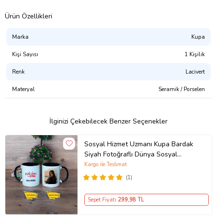
Ürün Özellikleri
Marka
Kupa
Kişi Sayısı
1 Kişilik
Renk
Lacivert
Materyal
Seramik / Porselen
İlginizi Çekebilecek Benzer Seçenekler
Sosyal Hizmet Uzmanı Kupa Bardak
Siyah Fotoğraflı Dünya Sosyal
Hizmet Günü Hediyesi
Kargo ile Teslimat
(1)
Sepet Fiyatı
299
,98 TL