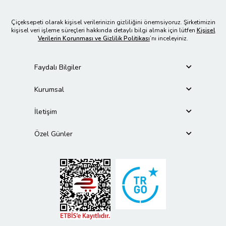
Çiçeksepeti olarak kişisel verilerinizin gizliliğini önemsiyoruz. Şirketimizin
kişisel veri işleme süreçleri hakkında detaylı bilgi almak için lütfen
Kişisel
Verilerin Korunması ve Gizlilik Politikası
’nı inceleyiniz.
Faydalı Bilgiler
Kurumsal
İletişim
Özel Günler