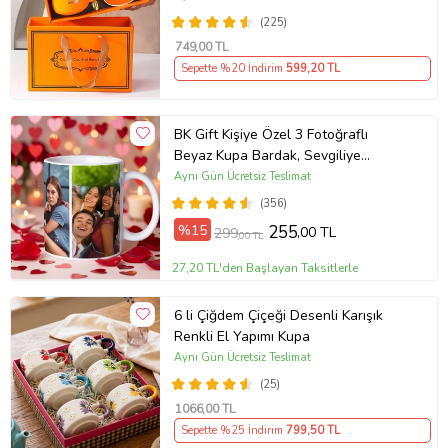
(225)
749
,00 TL
Sepette %20 İndirim
599
,20 TL
BK Gift Kişiye Özel 3 Fotoğraflı
Beyaz Kupa Bardak, Sevgiliye
Hediye, Arkadaşa Hediye
Aynı Gün Ücretsiz Teslimat
(356)
%15
255
,00 TL
299
,00 TL
27,20 TL'den Başlayan Taksitlerle
6 li Çiğdem Çiçeği Desenli Karışık
Renkli El Yapımı Kupa
Aynı Gün Ücretsiz Teslimat
(25)
1066
,00 TL
Sepette %25 İndirim
799
,50 TL