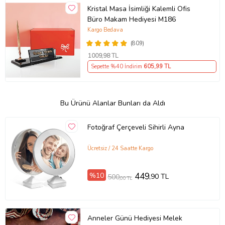
Kristal Masa İsimliği Kalemli Ofis
Büro Makam Hediyesi M186
Kargo Bedava
(809)
1009
,98 TL
Sepette %40 İndirim
605
,99 TL
Bu Ürünü Alanlar Bunları da Aldı
Fotoğraf Çerçeveli Sihirli Ayna
Ücretsiz / 24 Saatte Kargo
%10
449
,90 TL
500
,00 TL
Anneler Günü Hediyesi Melek