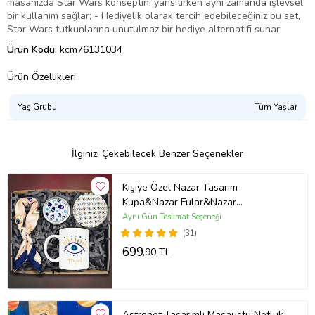
masanızda Star Wars konseptini yansıtırken aynı zamanda işlevsel
bir kullanım sağlar; - Hediyelik olarak tercih edebileceğiniz bu set,
Star Wars tutkunlarına unutulmaz bir hediye alternatifi sunar;
Ürün Kodu:
kcm76131034
Ürün Özellikleri
Yaş Grubu
Tüm Yaşlar
İlginizi Çekebilecek Benzer Seçenekler
Kişiye Özel Nazar Tasarım
Kupa&Nazar Fular&Nazar
Ayna&Kupa Altlığı Hediye Seti
Aynı Gün Teslimat Seçeneği
(31)
699
,90 TL
Astronot Tasarımlı Masaüstü Notluk