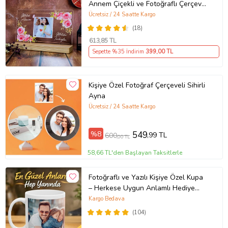
Annem Çiçekli ve Fotoğraflı Çerçeve,
Anneye Hediye Fotoğraflı Ahşap
Ücretsiz / 24 Saatte Kargo
Tabanlı Çerçeve (Yatay)
(18)
613
,85 TL
Sepette %35 İndirim
399
,00 TL
Kişiye Özel Fotoğraf Çerçeveli Sihirli
Ayna
Ücretsiz / 24 Saatte Kargo
%8
549
,99 TL
600
,00 TL
58,66 TL'den Başlayan Taksitlerle
Fotoğraflı ve Yazılı Kişiye Özel Kupa
– Herkese Uygun Anlamlı Hediye
Porselen Baskılı Kupa (Beyaz)
Kargo Bedava
(104)