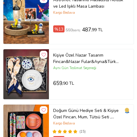
ve Led Işıklı Masa Lambası
Kargo Bedava
%13
487
,99 TL
559
,99 TL
Kişiye Özel Nazar Tasarım
Fincan&Nazar Fular&Ayna&Türk
Kahvesi Hediye Seti
Aynı Gün Teslimat Seçeneği
659
,90 TL
Doğum Günü Hediye Seti & Kişiye
Özel Fincan, Mum, Tütsü Seti ,
Magnet
Kargo Bedava
(15)