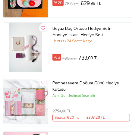
%20
629
,99 TL
787
,49 TL
Beyaz Baş Örtüsü Hediye Seti-
Anneye İslami Hediye Seti
Ücretsiz / 24 Saatte Kargo
%8
739
,00 TL
799
,00 TL
Pembesevere Doğum Günü Hediye
Kutusu
Aynı Gün Teslimat Seçeneği
2754
,00 TL
Sepette %20 İndirim
2203
,20 TL