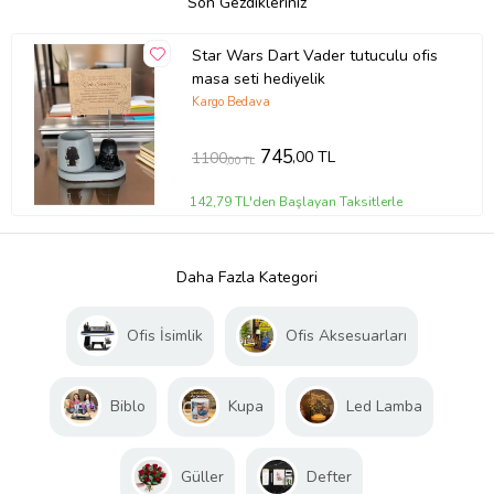
Son Gezdikleriniz
Star Wars Dart Vader tutuculu ofis
masa seti hediyelik
Kargo Bedava
745
,00 TL
1100
,00 TL
142,79 TL'den Başlayan Taksitlerle
Daha Fazla Kategori
Ofis İsimlik
Ofis Aksesuarları
Biblo
Kupa
Led Lamba
Güller
Defter