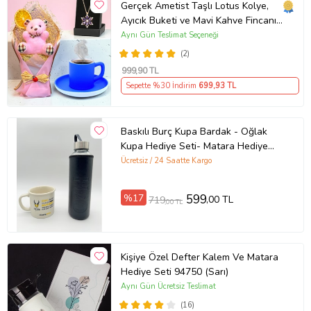
Gerçek Ametist Taşlı Lotus Kolye,
Ayıcık Buketi ve Mavi Kahve Fincanı
Hediye Seti
Aynı Gün Teslimat Seçeneği
(2)
999
,90 TL
Sepette %30 İndirim
699
,93 TL
Baskılı Burç Kupa Bardak - Oğlak
Kupa Hediye Seti- Matara Hediye
Seti
Ücretsiz / 24 Saatte Kargo
%17
599
,00 TL
719
,00 TL
Kişiye Özel Defter Kalem Ve Matara
Hediye Seti 94750 (Sarı)
Aynı Gün Ücretsiz Teslimat
(16)