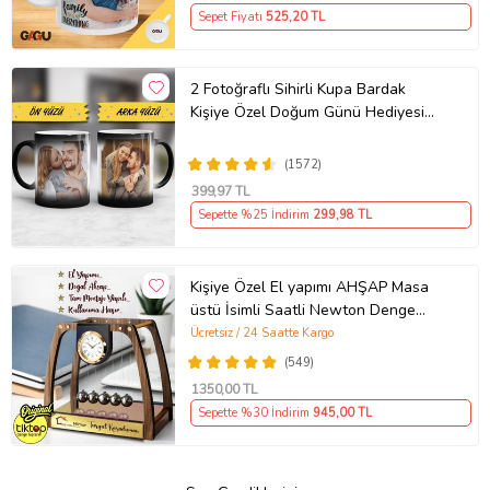
Sepet Fiyatı
525
,20 TL
2 Fotoğraflı Sihirli Kupa Bardak
Kişiye Özel Doğum Günü Hediyesi
Sevgiliye Hediye Anneye Babaya
Ablaya Abiye Kız Erkek Kardeşe
(1572)
Arkadaşa Resimli Günü Yıl Dönümü
399
,97 TL
Hediyesi
Sepette %25 İndirim
299
,98 TL
Kişiye Özel El yapımı AHŞAP Masa
üstü İsimli Saatli Newton Denge
Topları- Ofis Hediyesi Yeni İş İşyeri
Ücretsiz / 24 Saatte Kargo
Açılış - TİKTOP Denge Stres Topu
(549)
1350
,00 TL
Sepette %30 İndirim
945
,00 TL