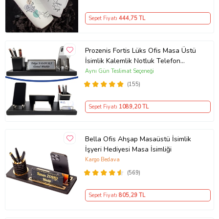
Sepet Fiyatı
444
,75 TL
Prozenis Fortis Lüks Ofis Masa Üstü
İsimlik Kalemlik Notluk Telefon
Standı Seti Masa isimliği Ofis
Aynı Gün Teslimat Seçeneği
Aksesuarı Yeni İş ofis Hediyesi
(155)
Sepet Fiyatı
1089
,20 TL
Bella Ofis Ahşap Masaüstü İsimlik
İşyeri Hediyesi Masa İsimliği
Kargo Bedava
(569)
Sepet Fiyatı
805
,29 TL