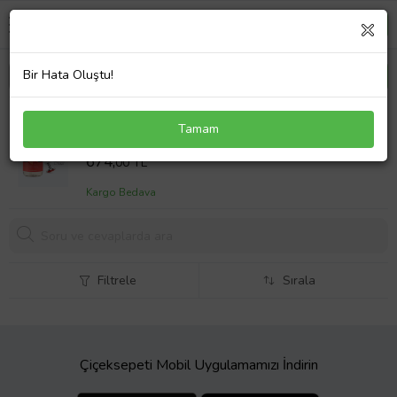
Bir Hata Oluştu!
Su Bazlı Natural Çilek Kayganlaştıcı Jel 2'li Set -
Tamam
Tıkaç Çelik Plug
Sepet Fiyatı
674,
00 TL
Kargo Bedava
Filtrele
Sırala
Çiçeksepeti Mobil Uygulamamızı İndirin