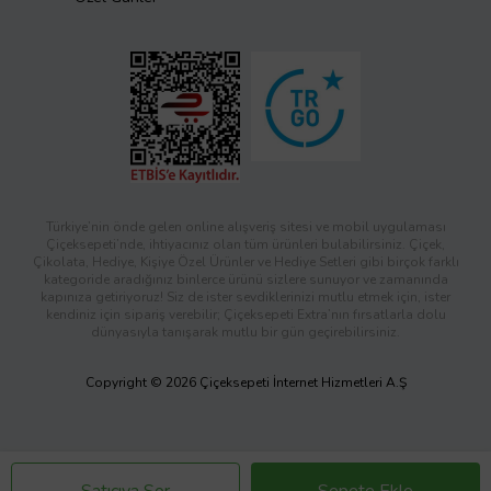
Türkiye’nin önde gelen online alışveriş sitesi ve mobil uygulaması
Çiçeksepeti’nde, ihtiyacınız olan tüm ürünleri bulabilirsiniz. Çiçek,
Çikolata, Hediye, Kişiye Özel Ürünler ve Hediye Setleri gibi birçok farklı
kategoride aradığınız binlerce ürünü sizlere sunuyor ve zamanında
kapınıza getiriyoruz! Siz de ister sevdiklerinizi mutlu etmek için, ister
kendiniz için sipariş verebilir; Çiçeksepeti Extra’nın fırsatlarla dolu
dünyasıyla tanışarak mutlu bir gün geçirebilirsiniz.
Copyright © 2026 Çiçeksepeti İnternet Hizmetleri A.Ş