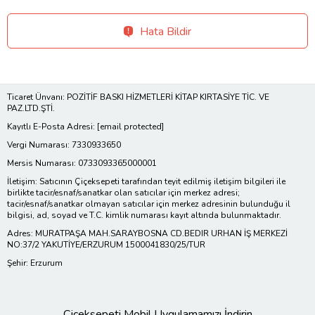
Hata Bildir
Ticaret Ünvanı: POZİTİF BASKI HİZMETLERİ KİTAP KIRTASİYE TİC. VE
PAZ.LTD.ŞTİ.
Kayıtlı E-Posta Adresi:
[email protected]
Vergi Numarası: 7330933650
Mersis Numarası: 0733093365000001
İletişim: Satıcının Çiçeksepeti tarafından teyit edilmiş iletişim bilgileri ile
birlikte tacir/esnaf/sanatkar olan satıcılar için merkez adresi;
tacir/esnaf/sanatkar olmayan satıcılar için merkez adresinin bulunduğu il
bilgisi, ad, soyad ve T.C. kimlik numarası kayıt altında bulunmaktadır.
Adres: MURATPAŞA MAH.SARAYBOSNA CD.BEDIR URHAN İŞ MERKEZİ
NO:37/2 YAKUTİYE/ERZURUM 1500041830/25/TUR
Şehir: Erzurum
Çiçeksepeti Mobil Uygulamamızı İndirin