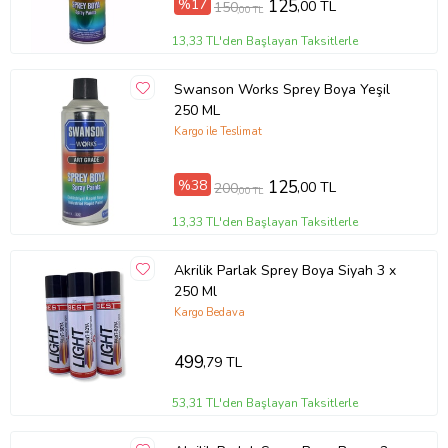
%17
125
,00 TL
150
,00 TL
13,33 TL'den Başlayan Taksitlerle
Swanson Works Sprey Boya Yeşil
250 ML
Kargo ile Teslimat
%38
125
,00 TL
200
,00 TL
13,33 TL'den Başlayan Taksitlerle
Akrilik Parlak Sprey Boya Siyah 3 x
250 Ml
Kargo Bedava
499
,79 TL
53,31 TL'den Başlayan Taksitlerle