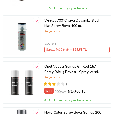
53,22 TL'den Başlayan Taksitlerle
Winkel 700°C Isıya Dayanıklı Siyah
Mat Sprey Boya 400 ml
Kargo Bedava
995
,00 TL
Sepette %10 İndirim
899
,68 TL
Opel Vectra Gümüş Gri Kod 157
Sprey Rötuş Boyası +Sprey Vernik
Kargo Bedava
(1)
%11
800
,00 TL
900
,00 TL
85,33 TL'den Başlayan Taksitlerle
Nova Color Sprey Boya Gümüş 200