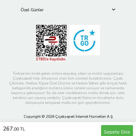
Özel Günler
Türkiye’nin önde gelen online alışveriş sitesi ve mobil uygulaması
Çiçeksepeti’nde, ihtiyacınız olan tüm ürünleri bulabilirsiniz. Çiçek,
Çikolata, Hediye, Kişiye Özel Ürünler ve Hediye Setleri gibi birçok farklı
kategoride aradığınız binlerce ürünü sizlere sunuyor ve zamanında
kapınıza getiriyoruz! Siz de ister sevdiklerinizi mutlu etmek için, ister
kendiniz için sipariş verebilir; Çiçeksepeti Extra’nın fırsatlarla dolu
dünyasıyla tanışarak mutlu bir gün geçirebilirsiniz.
Copyright © 2026 Çiçeksepeti İnternet Hizmetleri A.Ş
267
,00 TL
Sepete Ekle