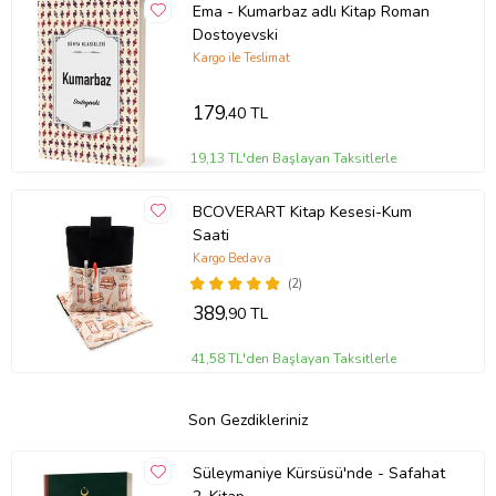
Ema - Kumarbaz adlı Kitap Roman
Dostoyevski
Kargo ile Teslimat
179
,40 TL
19,13 TL'den Başlayan Taksitlerle
BCOVERART Kitap Kesesi-Kum
Saati
Kargo Bedava
(2)
389
,90 TL
41,58 TL'den Başlayan Taksitlerle
Son Gezdikleriniz
Süleymaniye Kürsüsü'nde - Safahat