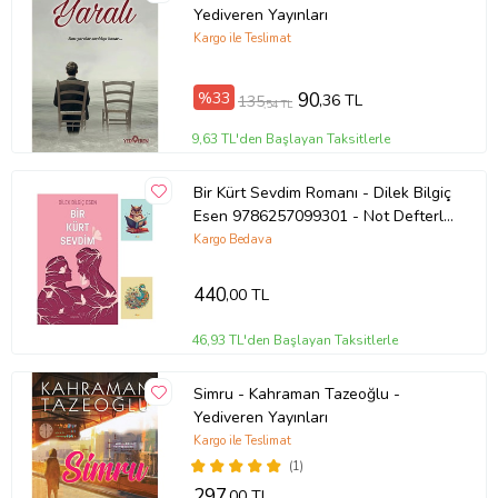
Yediveren Yayınları
Kağıt Cinsi: 2. Hamur
Kargo ile Teslimat
Çevirmen:
%33
90
,36 TL
135
,54 TL
Ürün Kodu:
kcm62439579
9,63 TL'den Başlayan Taksitlerle
Bir Kürt Sevdim Romanı - Dilek Bilgiç
Esen 9786257099301 - Not Defterli
Seti (Renksiz)
Kargo Bedava
440
,00 TL
46,93 TL'den Başlayan Taksitlerle
Simru - Kahraman Tazeoğlu -
Yediveren Yayınları
Kargo ile Teslimat
(1)
297
,00 TL