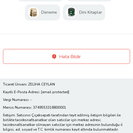
Deneme
Dini Kitaplar
Hata Bildir
Ticaret Ünvanı: ZELİHA CEYLAN
Kayıtlı E-Posta Adresi:
[email protected]
Vergi Numarası: -
Mersis Numarası: 3749553318800001
İletişim: Satıcının Çiçeksepeti tarafından teyit edilmiş iletişim bilgileri ile
birlikte tacir/esnaf/sanatkar olan satıcılar için merkez adresi;
tacir/esnaf/sanatkar olmayan satıcılar için merkez adresinin bulunduğu il
bilgisi, ad, soyad ve T.C. kimlik numarası kayıt altında bulunmaktadır.