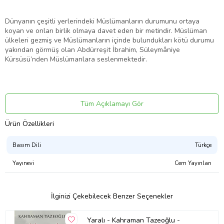
Dünyanın çeşitli yerlerindeki Müslümanların durumunu ortaya
koyan ve onları birlik olmaya davet eden bir metindir. Müslüman
ülkeleri gezmiş ve Müslümanların içinde bulundukları kötü durumu
yakından görmüş olan Abdürreşit İbrahim, Süleymâniye
Kürsüsü’nden Müslümanlara seslenmektedir.
Ürün Adı: Süleymaniye Kürsüsü'nde - Safahat 2. Kitap
Tüm Açıklamayı Gör
Ürün Kodu: 9786257188340
Ürün Özellikleri
Yazar: Mehmet Akif Ersoy
Basım Dili
Türkçe
Yayınevi
Cem Yayınları
Basım Yılı: 2021
Kapak Türü: Karton Kapak
İlginizi Çekebilecek Benzer Seçenekler
Sayfa Sayısı: 96
Yaralı - Kahraman Tazeoğlu -