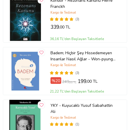
Koridor - Rezonans Kanunu Pıerre
Franckh
Kargo ile Teslimat
(3)
339
,00 TL
36,16 TL'den Başlayan Taksitlerle
Badem; Hiçbir Şey Hissedemeyen
Insanlar Nasıl Ağlar - Won-pyung
Sohn - Peta Kitap
Kargo ile Teslimat
(3)
%20
199
,00 TL
249
,00 TL
21,22 TL'den Başlayan Taksitlerle
YKY - Kuyucaklı Yusuf Sabahattin
Ali
Kargo ile Teslimat
(1)