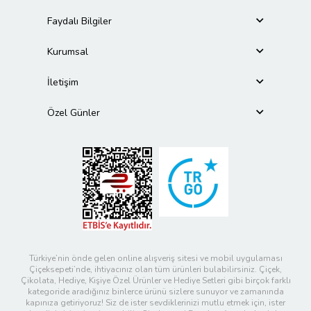
Faydalı Bilgiler
Kurumsal
İletişim
Özel Günler
Türkiye’nin önde gelen online alışveriş sitesi ve mobil uygulaması
Çiçeksepeti’nde, ihtiyacınız olan tüm ürünleri bulabilirsiniz. Çiçek,
Çikolata, Hediye, Kişiye Özel Ürünler ve Hediye Setleri gibi birçok farklı
kategoride aradığınız binlerce ürünü sizlere sunuyor ve zamanında
kapınıza getiriyoruz! Siz de ister sevdiklerinizi mutlu etmek için, ister