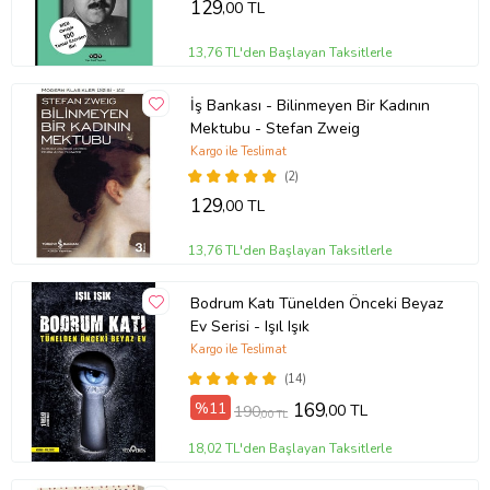
129
,00 TL
13,76 TL'den Başlayan Taksitlerle
İş Bankası - Bilinmeyen Bir Kadının
Mektubu - Stefan Zweig
Kargo ile Teslimat
(2)
129
,00 TL
13,76 TL'den Başlayan Taksitlerle
Bodrum Katı Tünelden Önceki Beyaz
Ev Serisi - Işıl Işık
Kargo ile Teslimat
(14)
%11
169
,00 TL
190
,00 TL
18,02 TL'den Başlayan Taksitlerle