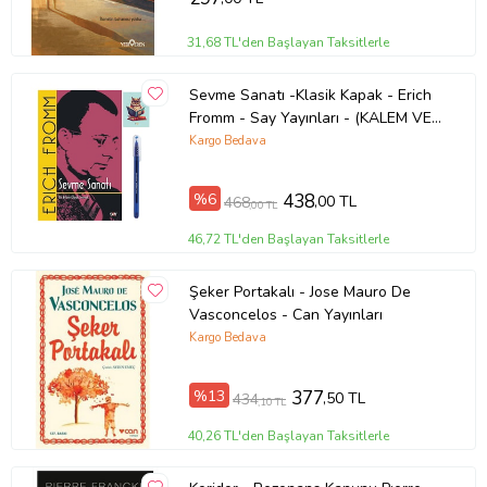
31,68 TL'den Başlayan Taksitlerle
Sevme Sanatı -Klasik Kapak - Erich
Fromm - Say Yayınları - (KALEM VE
NOT DEFTERLİ) (Renksiz)
Kargo Bedava
%6
438
,00 TL
468
,00 TL
46,72 TL'den Başlayan Taksitlerle
Şeker Portakalı - Jose Mauro De
Vasconcelos - Can Yayınları
Kargo Bedava
%13
377
,50 TL
434
,10 TL
40,26 TL'den Başlayan Taksitlerle