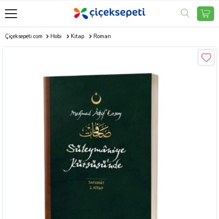
Çiçeksepeti.com
Hobi
Kitap
Roman