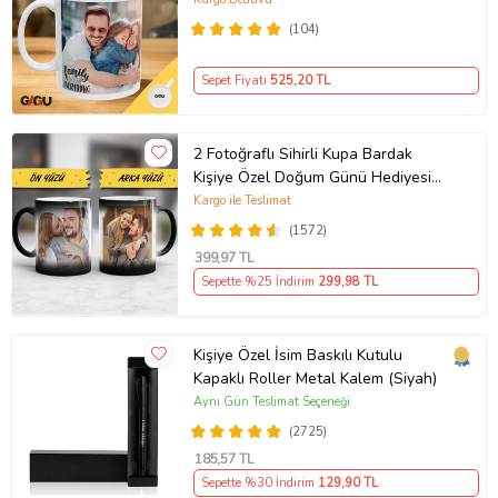
(104)
Sepet Fiyatı
525
,20 TL
2 Fotoğraflı Sihirli Kupa Bardak
Kişiye Özel Doğum Günü Hediyesi
Sevgiliye Hediye Anneye Babaya
Kargo ile Teslimat
Ablaya Abiye Kız Erkek Kardeşe
(1572)
Arkadaşa Resimli Günü Yıl Dönümü
399
,97 TL
Hediyesi
Sepette %25 İndirim
299
,98 TL
Kişiye Özel İsim Baskılı Kutulu
Kapaklı Roller Metal Kalem (Siyah)
Aynı Gün Teslimat Seçeneği
(2725)
185
,57 TL
Sepette %30 İndirim
129
,90 TL