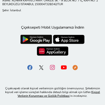
Adres: ADNAN KAHVECİ MAH. ORKİDE SK. - A BLOK NO: 7 İÇ KAPI NO: 2
BEYLİKDÜZÜ/ İSTANBUL 1500047328/342/TUR
Şehir: İstanbul
Çiçeksepeti Mobil Uygulamamızı İndirin
Çiçeksepeti olarak kişisel verilerinizin gizliliğini önemsiyoruz. Şirketimizin
kişisel veri işleme süreçleri hakkında detaylı bilgi almak için lütfen
Kişisel
Verilerin Korunması ve Gizlilik Politikası
’nı inceleyiniz.