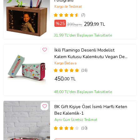
Fotoğraflı
Kargo ile Teslimat
(7)
%25
299
,99 TL
399
,98 TL
31,99 TL'den Başlayan Taksitlerle
İkili Flamingo Desenli Modelist
Kalem Kutusu Kalemkutu Vegan Deri
Üç Bölmeli Kalemlik
Kargo Bedava
(16)
450
,00 TL
48,00 TL'den Başlayan Taksitlerle
BK Gift Kişiye Özel İsimli Harfli Keten
Bez Kalemlik-1
Aynı Gün Ücretsiz Teslimat
(10)