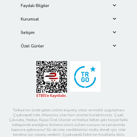
Faydalı Bilgiler
Kurumsal
İletişim
Özel Günler
Türkiye’nin önde gelen online alışveriş sitesi ve mobil uygulaması
Çiçeksepeti’nde, ihtiyacınız olan tüm ürünleri bulabilirsiniz. Çiçek,
Çikolata, Hediye, Kişiye Özel Ürünler ve Hediye Setleri gibi birçok farklı
kategoride aradığınız binlerce ürünü sizlere sunuyor ve zamanında
kapınıza getiriyoruz! Siz de ister sevdiklerinizi mutlu etmek için, ister
kendiniz için sipariş verebilir; Çiçeksepeti Extra’nın fırsatlarla dolu