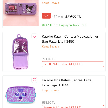
Kuromi Kalemlik Hediye Seti
Kargo Bedava
%21
379
,00 TL
479
,00 TL
40,42 TL'den Başlayan Taksitlerle
Kaukko Kalem Çantası Magical Junior
Bag Pullu-Lila K2480
Kargo Bedava
711
,80 TL
Sepette %10 İndirim
643
,61 TL
Kaukko Kids Kalem Çantası Cute
Face Tiger L8144
Kargo Bedava
553
,90 TL
Sepette %30 İndirim
387
,73 TL