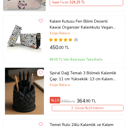
Sepet Fiyatı
329
,25 TL
Kalem Kutusu Fen Bilimi Desenli
Kawai Organizer Kalemkutu Vegan
Deri Üç Bölmeli Kalemlik
Kargo Bedava
(8)
450
,00 TL
48,00 TL'den Başlayan Taksitlerle
Spiral Dağ Temalı 3 Bölmeli Kalemlik
Çap: 11 cm Yükseklik: 13 cm Kalem
Kutusu 3D Baskı Tasarım Yüksek
Kargo Bedava
Kaliteli Pla Hammadde (Siyah)
%19
364
,90 TL
450
,00 TL
2. Ürüne %10 İndirim
Temel Rulo 24lü Kalemlik ve Kalem