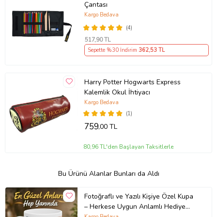
Çantası
Kargo Bedava
(4)
517
,90 TL
Sepette %30 İndirim
362
,53 TL
Harry Potter Hogwarts Express
Kalemlik Okul İhtiyacı
Kargo Bedava
(1)
759
,00 TL
80,96 TL'den Başlayan Taksitlerle
Bu Ürünü Alanlar Bunları da Aldı
Fotoğraflı ve Yazılı Kişiye Özel Kupa
– Herkese Uygun Anlamlı Hediye
Porselen Baskılı Kupa (Beyaz)
Kargo Bedava