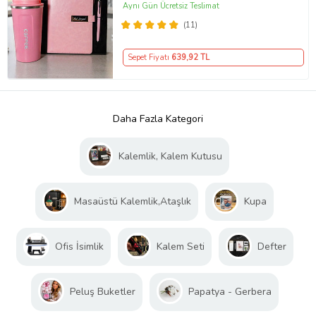
Premium Hediye Seti
Aynı Gün Ücretsiz Teslimat
(11)
Sepet Fiyatı
639
,92 TL
Daha Fazla Kategori
Kalemlik, Kalem Kutusu
Masaüstü Kalemlik,Ataşlık
Kupa
Ofis İsimlik
Kalem Seti
Defter
Peluş Buketler
Papatya - Gerbera