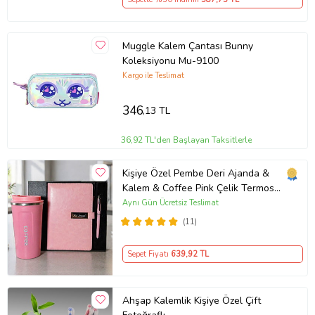
Muggle Kalem Çantası Bunny
Koleksiyonu Mu-9100
Kargo ile Teslimat
346
,13 TL
36,92 TL'den Başlayan Taksitlerle
Kişiye Özel Pembe Deri Ajanda &
Kalem & Coffee Pink Çelik Termos
Premium Hediye Seti
Aynı Gün Ücretsiz Teslimat
(11)
Sepet Fiyatı
639
,92 TL
Ahşap Kalemlik Kişiye Özel Çift