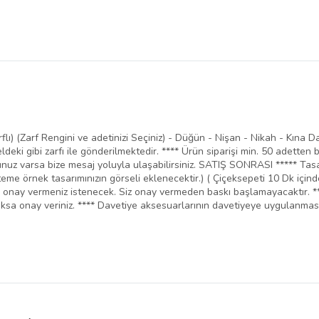
rflı) (Zarf Rengini ve adetinizi Seçiniz) - Düğün - Nişan - Nikah - Kına D
ldeki gibi zarfı ile gönderilmektedir. **** Ürün siparişi min. 50 adetten b
runuz varsa bize mesaj yoluyla ulaşabilirsiniz. SATIŞ SONRASI ***** Tasa
teme örnek tasarımınızın görseli eklenecektir.) ( Çiçeksepeti 10 Dk içind
ve onay vermeniz istenecek. Siz onay vermeden baskı başlamayacaktır. **
oksa onay veriniz. **** Davetiye aksesuarlarının davetiyeye uygulanması 