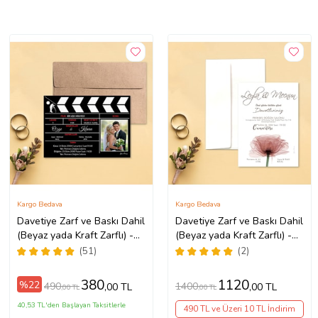
Kargo Bedava
Kargo Bedava
Davetiye Zarf ve Baskı Dahil
Davetiye Zarf ve Baskı Dahil
(Beyaz yada Kraft Zarflı) -
(Beyaz yada Kraft Zarflı) -
Resimli Davetiye - Düğün,
Düğün, Nişan, Nikah, Kına
(51)
(2)
Nişan, Nikah, Kına
Davetiyesi (Beyaz)
Davetiyesi (Kahverengi)
380
1120
%22
490
1400
,00 TL
,00 TL
,00 TL
,00 TL
40,53 TL'den Başlayan Taksitlerle
490 TL ve Üzeri 10 TL İndirim