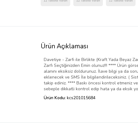
Ürün Açıklaması
Davetiye - Zarfı ile Birlikte (Kraft Yada Beyaz Za
Zarfı Seçtiğinizden Emin olunuz!!! **** Ürün görse
alanını eksiksiz doldurunuz. İlave bilgi ya da so
eklenecek ve SMS İle bilgilendirileceksiniz. ( Sis
takip ediniz. **** Baskı öncesi kontrol etmeniz 
sebeple dikkatli kontrol edip hata ya da eksik y
Ürün Kodu:
kcs201015684