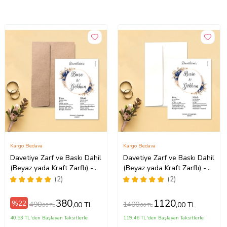
Kargo Bedava
Kargo Bedava
Davetiye Zarf ve Baskı Dahil
Davetiye Zarf ve Baskı Dahil
(Beyaz yada Kraft Zarflı) -
(Beyaz yada Kraft Zarflı) -
Düğün, Nişan, Nikah, Kına
Düğün, Nişan, Nikah, Kına
(2)
(2)
Davetiyesi (Kahverengi)
Davetiyesi (Beyaz)
380
1120
%22
490
1400
,00 TL
,00 TL
,00 TL
,00 TL
40,53 TL'den Başlayan Taksitlerle
119,46 TL'den Başlayan Taksitlerle