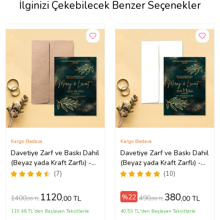
İlginizi Çekebilecek Benzer Seçenekler
Kargo Bedava
Kargo Bedava
Davetiye Zarf ve Baskı Dahil
Davetiye Zarf ve Baskı Dahil
(Beyaz yada Kraft Zarflı) -
(Beyaz yada Kraft Zarflı) -
Düğün, Nişan, Nikah, Kına
Düğün, Nişan, Nikah, Kına
(7)
(10)
Davetiyesi (Kahverengi)
Davetiyesi (Beyaz)
1120
380
%22
1400
490
,00 TL
,00 TL
,00 TL
,00 TL
119,46 TL'den Başlayan Taksitlerle
40,53 TL'den Başlayan Taksitlerle