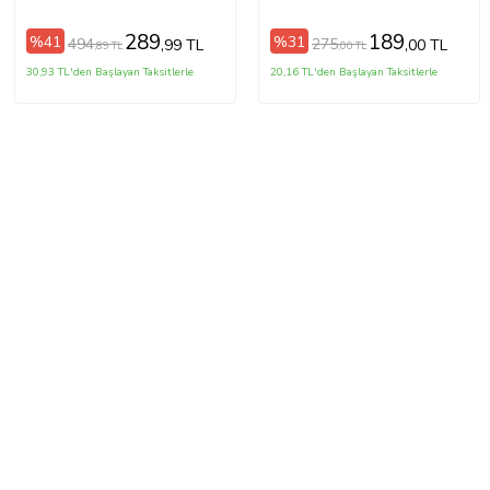
289
189
%41
%31
494
275
,99 TL
,00 TL
,89 TL
,00 TL
30,93 TL'den Başlayan Taksitlerle
20,16 TL'den Başlayan Taksitlerle