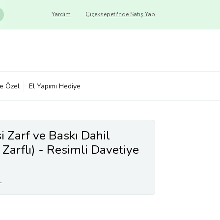
Yardım
Çiçeksepeti'nde Satış Yap
ye Özel
El Yapımı Hediye
 Zarf ve Baskı Dahil
 Zarflı) - Resimli Davetiye
d Davetiyesi (Kahverengi)
L