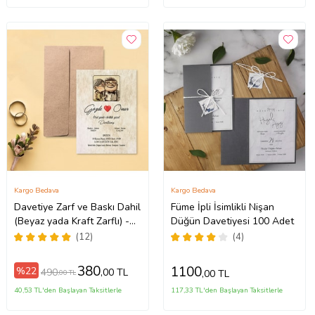
Kargo Bedava
Kargo Bedava
Davetiye Zarf ve Baskı Dahil
Füme İpli İsimlikli Nişan
(Beyaz yada Kraft Zarflı) -
Düğün Davetiyesi 100 Adet
Up Yukarı Bak Tasarım -
(12)
(4)
Düğün, Nişan, Nikah, Kına
Davetiyesi (Kahverengi)
380
1100
%22
490
,00 TL
,00 TL
,00 TL
40,53 TL'den Başlayan Taksitlerle
117,33 TL'den Başlayan Taksitlerle