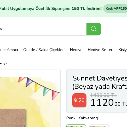
rim Amacı
Orkide / Saksı Çiçekleri
Hediye
Hediye Setleri
Kişi
etiye
Sünnet Davetiyesi
(Beyaz yada Kraft
- Sünnet - Mevlü
1400,00 TL
1120
%20
,00 T
Renk
: Kahverengi