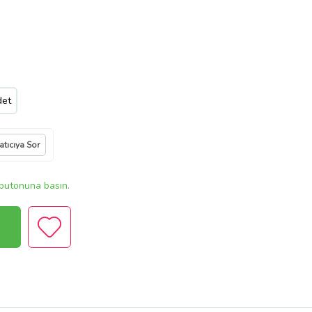
det
atıcıya Sor
butonuna basın.