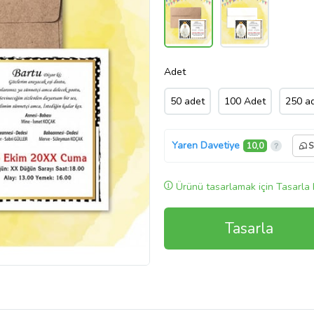
Adet
50 adet
100 Adet
250 a
Yaren Davetiye
10,0
S
Ürünü tasarlamak için Tasarla 
Tasarla