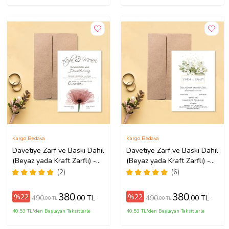
Kargo Bedava
Kargo Bedava
Davetiye Zarf ve Baskı Dahil
Davetiye Zarf ve Baskı Dahil
(Beyaz yada Kraft Zarflı) -
(Beyaz yada Kraft Zarflı) -
Düğün, Nişan, Nikah, Kına
Kına, Nişan, Nikah, Düğün
(2)
(6)
Davetiyesi (Kahverengi)
Davetiyesi (Kahverengi)
380
380
%22
%22
490
490
,00 TL
,00 TL
,00 TL
,00 TL
40,53 TL'den Başlayan Taksitlerle
40,53 TL'den Başlayan Taksitlerle