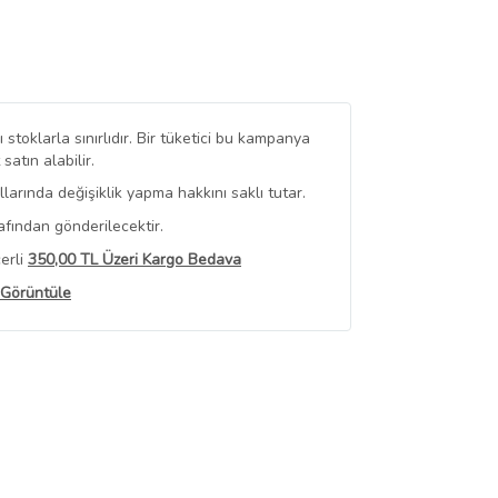
stoklarla sınırlıdır. Bir tüketici bu kampanya
tın alabilir.
arında değişiklik yapma hakkını saklı tutar.
afından gönderilecektir.
erli
350,00 TL Üzeri Kargo Bedava
 Görüntüle
iyat bilgileri, satıcı tarafından