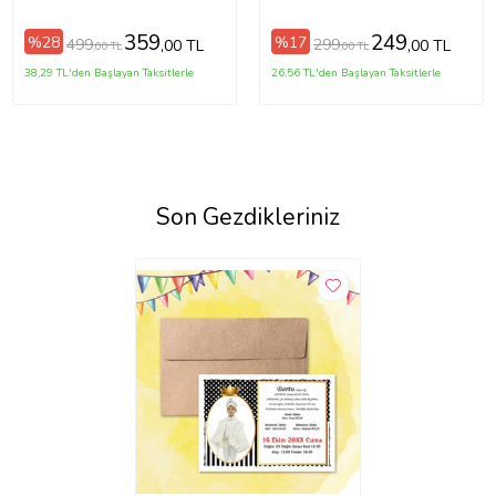
Sticker (Parlak Beyaz)
Adet) Kırmızı 42271
359
249
%28
%17
499
299
,00 TL
,00 TL
,00 TL
,00 TL
38,29 TL'den Başlayan Taksitlerle
26,56 TL'den Başlayan Taksitlerle
Son Gezdikleriniz