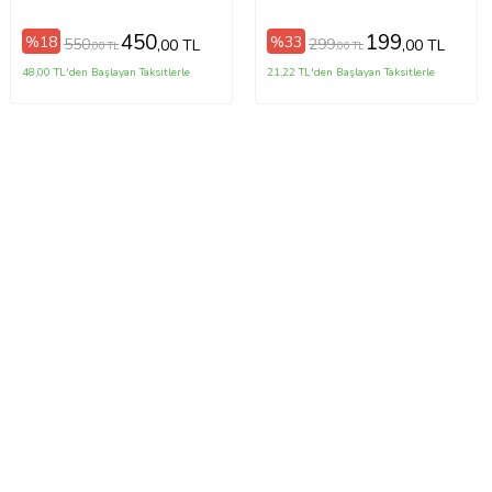
(KULLANIMA HAZIR)
450
199
%18
%33
550
299
,00 TL
,00 TL
,00 TL
,00 TL
48,00 TL'den Başlayan Taksitlerle
21,22 TL'den Başlayan Taksitlerle