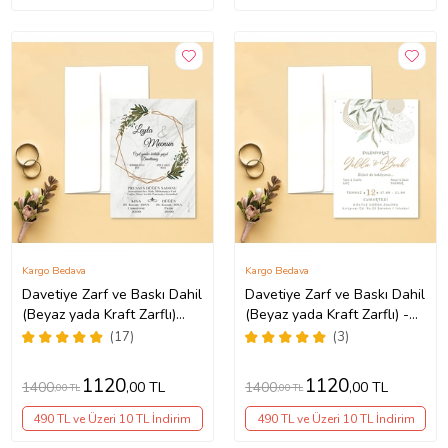
Kargo Bedava
Kargo Bedava
Davetiye Zarf ve Baskı Dahil
Davetiye Zarf ve Baskı Dahil
(Beyaz yada Kraft Zarflı)
(Beyaz yada Kraft Zarflı) -
Çiçekli Mermer Desenli
Yeşil Çİçekli Kına, Nişan,
(17)
(3)
Tasarım Düğün, Nikah, Kına
Nikah, Düğün Davetiyesi
Nişan Davetiyesi (Beyaz)
(Beyaz)
1120
1120
1400
1400
,00 TL
,00 TL
,00 TL
,00 TL
490 TL ve Üzeri 10 TL İndirim
490 TL ve Üzeri 10 TL İndirim