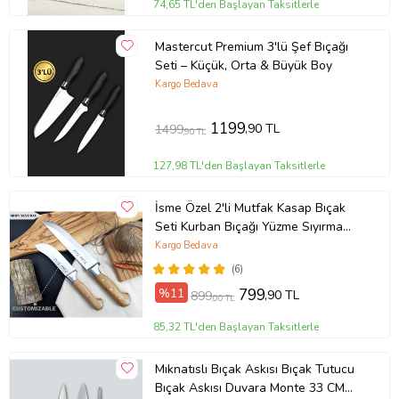
74,65 TL'den Başlayan Taksitlerle
Mastercut Premium 3'lü Şef Bıçağı
Seti – Küçük, Orta & Büyük Boy
Kargo Bedava
1199
,90 TL
1499
,90 TL
127,98 TL'den Başlayan Taksitlerle
İsme Özel 2'li Mutfak Kasap Bıçak
Seti Kurban Bıçağı Yüzme Sıyırma
Bıçak
Kargo Bedava
(6)
%11
799
,90 TL
899
,00 TL
85,32 TL'den Başlayan Taksitlerle
Mıknatıslı Bıçak Askısı Bıçak Tutucu
Bıçak Askısı Duvara Monte 33 CM