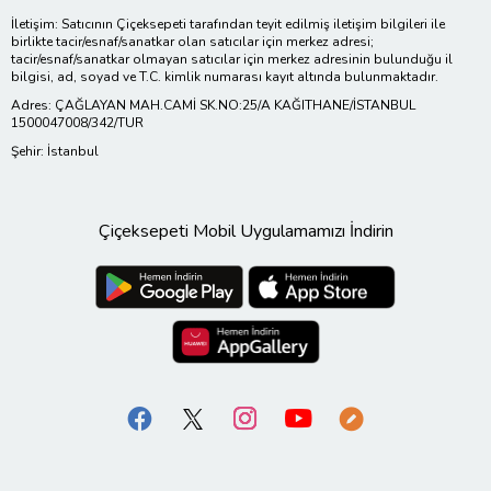
İletişim: Satıcının Çiçeksepeti tarafından teyit edilmiş iletişim bilgileri ile
birlikte tacir/esnaf/sanatkar olan satıcılar için merkez adresi;
tacir/esnaf/sanatkar olmayan satıcılar için merkez adresinin bulunduğu il
bilgisi, ad, soyad ve T.C. kimlik numarası kayıt altında bulunmaktadır.
Adres: ÇAĞLAYAN MAH.CAMİ SK.NO:25/A KAĞITHANE/İSTANBUL
1500047008/342/TUR
Şehir: İstanbul
Çiçeksepeti Mobil Uygulamamızı İndirin