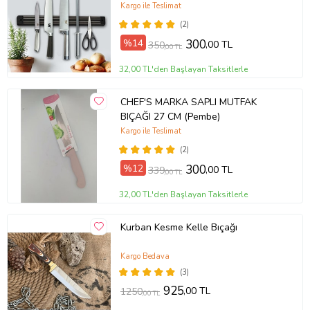
Ücretsiz Kargo
Kargo ile Teslimat
(2)
%14
300
,00 TL
350
,00 TL
32,00 TL'den Başlayan Taksitlerle
CHEF'S MARKA SAPLI MUTFAK
BIÇAĞI 27 CM (Pembe)
Kargo ile Teslimat
(2)
%12
300
,00 TL
339
,00 TL
32,00 TL'den Başlayan Taksitlerle
Kurban Kesme Kelle Bıçağı
Kargo Bedava
(3)
925
,00 TL
1250
,00 TL