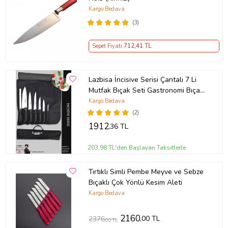
Kargo Bedava
(3)
Sepet Fiyatı
712
,41 TL
Lazbisa İncisive Serisi Çantalı 7 Li
Mutfak Bıçak Seti Gastronomi Bıçak
Seti 7 Li ( Mft-690)
Kargo Bedava
(2)
1912
,36 TL
203,98 TL'den Başlayan Taksitlerle
Tırtıklı Simli Pembe Meyve ve Sebze
Bıçaklı Çok Yönlü Kesim Aleti
Kargo Bedava
2160
,00 TL
2376
,00 TL