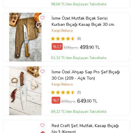
98,66 TL'den Başlayan Taksitlerle
İsme Özel Mutfak Bıçak Serisi
Kurban Bıçağı Kasap Bıçak 30 cm.
Kargo Bedava
(6)
%17
499
,90 TL
599
,00 TL
53,32 TL'den Başlayan Taksitlerle
İsme Özel Ahşap Sap Pro Şef Bıçağı
30 Cm (209 - Açık Ton)
Kargo Bedava
(5)
%7
649
,00 TL
699
,00 TL
69,22 TL'den Başlayan Taksitlerle
Red Craft Şef, Mutfak, Kasap Bıçağı
No:3 (Kırmızı)