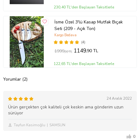
230,40 TL'den Başlayan Taksitlerle
İsme Özel 3'lü Kasap Mutfak Bıçak
Seti (209 - Açık Ton)
Kargo Bedava
(4)
1149
,90 TL
1999
,00 TL
122,65 TL'den Başlayan Taksitlerle
Yorumlar (2)
24 Aralık 2022
Ürün gerçekten çok kaliteli çok keskin ama gönderim uzun
sürüyor
Tayfun Kasimoğlu
SAMSUN
0