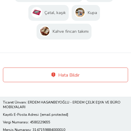
Çatal, kaşık
Kupa
Kahve fincan takımı
Hata Bildir
Ticaret Ünvanı: ERDEM HASANBEYOĞLU - ERDEM ÇELİK EŞYA VE BÜRO
MOBİLYALARI
Kayıtlı E-Posta Adresi:
[email protected]
Vergi Numarası: 4580229655
Mersis Numarası: 3147159884000010