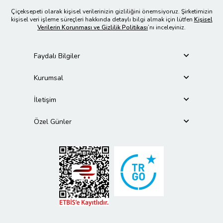
Çiçeksepeti olarak kişisel verilerinizin gizliliğini önemsiyoruz. Şirketimizin
kişisel veri işleme süreçleri hakkında detaylı bilgi almak için lütfen
Kişisel
Verilerin Korunması ve Gizlilik Politikası
’nı inceleyiniz.
Faydalı Bilgiler
Kurumsal
İletişim
Özel Günler