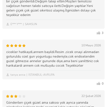
bir çiçek gönderildi.Değişim talep ettim.Müşteri temsilcisi
sağolsun hemen talebi satıcıya iletti.Değişim yaptılar.Yeni
gelen çiçek çok güzel sıkıntısız ulaşmış.İlginizden dolayı çok
teşekkür ederim
E*** Y***
SAMSUN
3
10 Mayıs 2026
cicekler hatikaydi,annem bayildi.Resim ,cicek onayi alinmadan
goturuldu ozel gun yogunlugu nedeniyle,cok endiselendim
guzel gitmezse anneler gununde diye,ama beni yanilttiniz cok
harikalardi annem cok mutluydu cocok Teşekkürler
tanya anna
İSTANBUL-AVRUPA
0
22 Şubat 2026
Gönderilen çiçek güzel ama saksısı yok ayrıca yanında