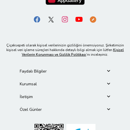
Çiçeksepeti olarak kişisel verilerinizin gizliliğini önemsiyoruz. Şirketimizin
kişisel veri işleme süreçleri hakkında detaylı bilgi almak için lütfen
Kişisel
Verilerin Korunması ve Gizlilik Politikası
’nı inceleyiniz.
Faydalı Bilgiler
Kurumsal
İletişim
Özel Günler