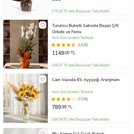
sağladığınızda, orkideleriniz uzun süre boyunca sağlıklı ve canlı
kalacaktır.
179,16 TL'den Başlayan Taksitlerle
Stok durumuna göre görseldeki renk seçeneklerinden biri
gönderilir.
Turuncu Buketli Saksıda Beyaz Çift
Orkide ve Fenix
Ürün Kodu:
grat113
Aynı Gün Ücretsiz Teslimat
(1428)
1149
,00 TL
239,37 TL'den Başlayan Taksitlerle
Cam Vazoda 6'lı Ayçiçeği Aranjmanı
Aynı Gün Ücretsiz Teslimat
(7228)
789
,99 TL
164,58 TL'den Başlayan Taksitlerle
9'lu Kırmızı Gül Çiçek Buketi