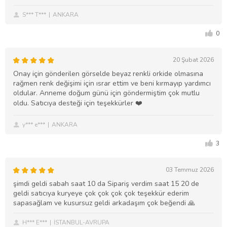
S*** T***
ANKARA
0
20 Şubat 2026
Onay için gönderilen görselde beyaz renkli orkide olmasına
rağmen renk değişimi için ısrar ettim ve beni kırmayıp yardımcı
oldular. Anneme doğum günü için göndermiştim çok mutlu
oldu. Satıcıya desteği için teşekkürler ❤️
y*** e***
ANKARA
3
03 Temmuz 2026
şimdi geldi sabah saat 10 da Sipariş verdim saat 15 20 de
geldi satıcıya kuryeye çok çok çok çok teşekkür ederim
sapasağlam ve kusursuz geldi arkadaşım çok beğendi 🙏
H*** E***
İSTANBUL-AVRUPA