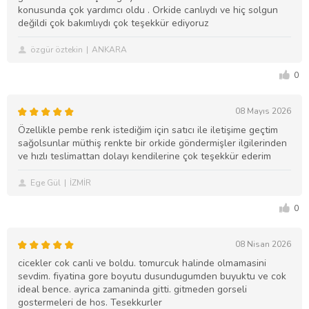
konusunda çok yardımcı oldu . Orkide canlıydı ve hiç solgun
değildi çok bakımlıydı çok teşekkür ediyoruz
özgür öztekin
ANKARA
0
08 Mayıs 2026
Özellikle pembe renk istediğim için satıcı ile iletişime geçtim
sağolsunlar müthiş renkte bir orkide göndermişler ilgilerinden
ve hızlı teslimattan dolayı kendilerine çok teşekkür ederim
Ege Gül
İZMİR
0
08 Nisan 2026
cicekler cok canli ve boldu. tomurcuk halinde olmamasini
sevdim. fiyatina gore boyutu dusundugumden buyuktu ve cok
ideal bence. ayrica zamaninda gitti. gitmeden gorseli
gostermeleri de hos. Tesekkurler