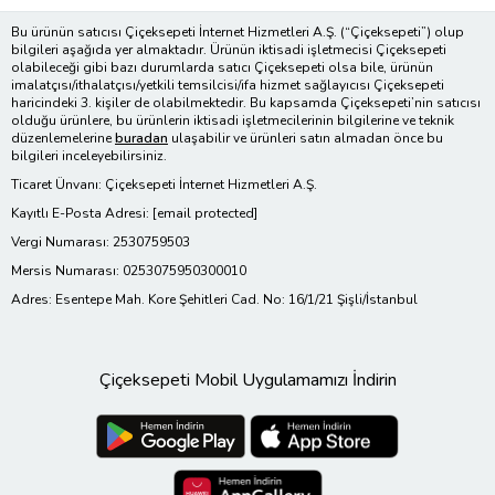
Bu ürünün satıcısı Çiçeksepeti İnternet Hizmetleri A.Ş. (“Çiçeksepeti”) olup
bilgileri aşağıda yer almaktadır. Ürünün iktisadi işletmecisi Çiçeksepeti
olabileceği gibi bazı durumlarda satıcı Çiçeksepeti olsa bile, ürünün
imalatçısı/ithalatçısı/yetkili temsilcisi/ifa hizmet sağlayıcısı Çiçeksepeti
haricindeki 3. kişiler de olabilmektedir. Bu kapsamda Çiçeksepeti’nin satıcısı
olduğu ürünlere, bu ürünlerin iktisadi işletmecilerinin bilgilerine ve teknik
düzenlemelerine
buradan
ulaşabilir ve ürünleri satın almadan önce bu
bilgileri inceleyebilirsiniz.
Ticaret Ünvanı: Çiçeksepeti İnternet Hizmetleri A.Ş.
Kayıtlı E-Posta Adresi:
[email protected]
Vergi Numarası: 2530759503
Mersis Numarası: 0253075950300010
Adres: Esentepe Mah. Kore Şehitleri Cad. No: 16/1/21 Şişli/İstanbul
Çiçeksepeti Mobil Uygulamamızı İndirin