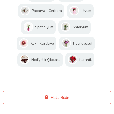
Papatya - Gerbera
Lilyum
Spatifilyum
Antoryum
Kek - Kurabiye
Hüsnüyusuf
Hediyelik Çikolata
Karanfil
Hata Bildir