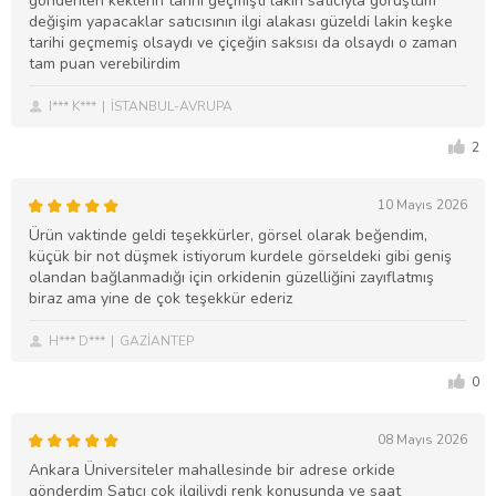
gönderilen keklerin tarihi geçmişti lakin satıcıyla görüştüm
değişim yapacaklar satıcısının ilgi alakası güzeldi lakin keşke
tarihi geçmemiş olsaydı ve çiçeğin saksısı da olsaydı o zaman
tam puan verebilirdim
I*** K***
İSTANBUL-AVRUPA
2
10 Mayıs 2026
Ürün vaktinde geldi teşekkürler, görsel olarak beğendim,
küçük bir not düşmek istiyorum kurdele görseldeki gibi geniş
olandan bağlanmadığı için orkidenin güzelliğini zayıflatmış
biraz ama yine de çok teşekkür ederiz
H*** D***
GAZİANTEP
0
08 Mayıs 2026
Ankara Üniversiteler mahallesinde bir adrese orkide
gönderdim Satıcı çok ilgiliydi renk konusunda ve saat