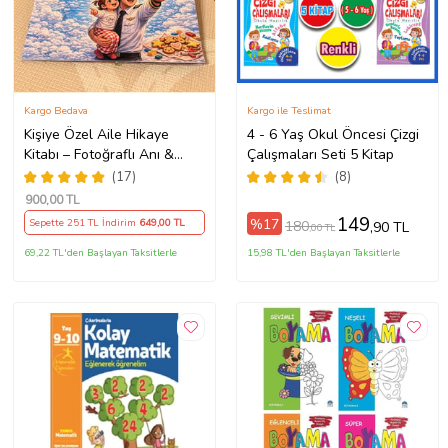
Kargo Bedava
Kargo ile Teslimat
Kişiye Özel Aile Hikaye
4 - 6 Yaş Okul Öncesi Çizgi
Kitabı – Fotoğraflı Anı &
Çalışmaları Seti 5 Kitap
Masal Kitabı
(17)
(8)
900
,00 TL
149
%17
Sepette 251 TL İndirim
649
,00 TL
180
,90 TL
,00 TL
69,22 TL'den Başlayan Taksitlerle
15,98 TL'den Başlayan Taksitlerle