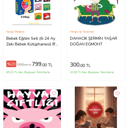
Kargo Bedava
Kargo ile Teslimat
Bebek Eğitim Seti (6-24 Ay
DAHACIK ŞERMİN YAŞAR
Zeki Bebek Kütüphanesi) 8'li
DOĞAN EGMONT
Set
799
300
%20
999
,00 TL
,00 TL
,00 TL
85,22 TL'den Başlayan Taksitlerle
32,00 TL'den Başlayan Taksitlerle