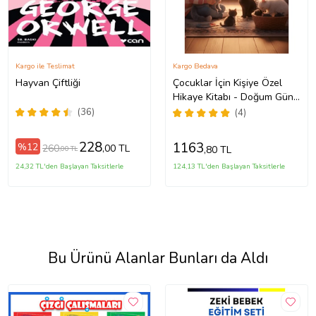
Kargo ile Teslimat
Kargo Bedava
Hayvan Çiftliği
Çocuklar İçin Kişiye Özel
Hikaye Kitabı - Doğum Günü
Hediyesi - Okuma Hediyesi
(36)
(4)
228
1163
%12
260
,00 TL
,80 TL
,00 TL
24,32 TL'den Başlayan Taksitlerle
124,13 TL'den Başlayan Taksitlerle
Bu Ürünü Alanlar Bunları da Aldı