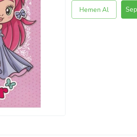
Sep
Hemen Al