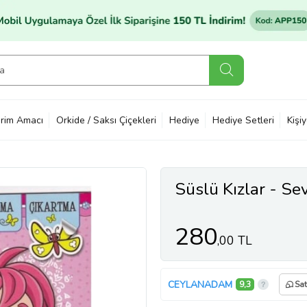
rim Amacı
Orkide / Saksı Çiçekleri
Hediye
Hediye Setleri
Kişi
Süslü Kızlar - Se
280
,00 TL
CEYLANADAM
9,3
Sat