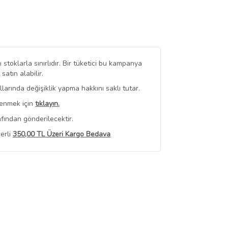
stoklarla sınırlıdır. Bir tüketici bu kampanya
tın alabilir.
arında değişiklik yapma hakkını saklı tutar.
renmek için
tıklayın.
fından gönderilecektir.
erli
350,00 TL Üzeri Kargo Bedava
 Görüntüle
iyat bilgileri, satıcı tarafından