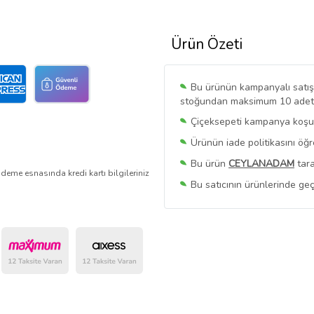
Ürün Özeti
Bu ürünün kampanyalı satışı 
stoğundan maksimum 10 adet sa
Çiçeksepeti kampanya koşull
Ürünün iade politikasını öğ
Bu ürün
CEYLANADAM
tara
deme esnasında kredi kartı bilgileriniz
Bu satıcının ürünlerinde geç
Bu Satıcının
Tüm Ürünlerini
Ürün sayfasında gördüğünüz f
belirlenmektedir.