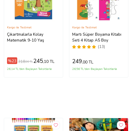
Kargo ile Teslimat
Kargo ile Teslimat
Çıkartmalarla Kolay
Martı Süper Boyama Kitabı
Matematik 9-10 Yaş
Seti 4 Kitap A5 Boy
(13)
245
249
%23
318
,10 TL
,00 TL
,00 TL
26,14 TL'den Başlayan Taksitlerle
26,56 TL'den Başlayan Taksitlerle