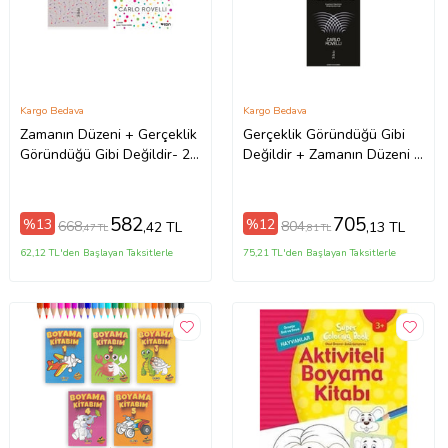
Kargo Bedava
Kargo Bedava
Zamanın Düzeni + Gerçeklik
Gerçeklik Göründüğü Gibi
Göründüğü Gibi Değildir- 2
Değildir + Zamanın Düzeni +
Kitap Set - Iş Bankası Özel
Helgoland- 3 Kitap Set - Iş
Set Zamanın Düzeni
Bankası Özel Set
582
705
%13
%12
668
804
,42 TL
,13 TL
,47 TL
,81 TL
62,12 TL'den Başlayan Taksitlerle
75,21 TL'den Başlayan Taksitlerle