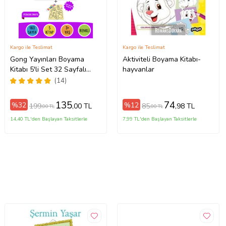
Kargo ile Teslimat
Kargo ile Teslimat
Gong Yayınları Boyama
Aktiviteli Boyama Kitabı-
Kitabı 5'li Set 32 Sayfalı
hayvanlar
Toplam 160 Sayfa Kum
(14)
Boyama Hediyeli (Buz-Buz)
135
74
%32
%12
199
85
,00 TL
,98 TL
,00 TL
,00 TL
14,40 TL'den Başlayan Taksitlerle
7,99 TL'den Başlayan Taksitlerle