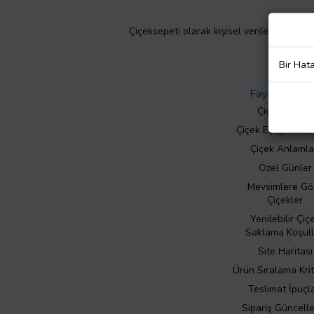
Çiçeksepeti olarak kişisel verilerinizin giz
Bir Hat
Faydalı Bilgil
Çiçek Bakımı
Çiçek Eşliğinde N
Çiçek Anlamla
Özel Günler
Mevsimlere Gö
Çiçekler
Yenilebilir Çiç
Saklama Koşull
Site Haritası
Ürün Sıralama Krit
Teslimat İpuçla
Sipariş Güncell