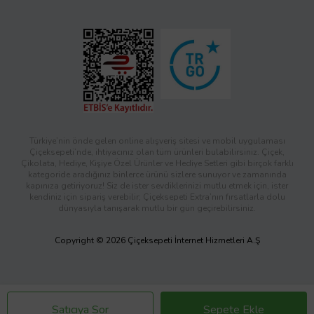
Türkiye’nin önde gelen online alışveriş sitesi ve mobil uygulaması
Çiçeksepeti’nde, ihtiyacınız olan tüm ürünleri bulabilirsiniz. Çiçek,
Çikolata, Hediye, Kişiye Özel Ürünler ve Hediye Setleri gibi birçok farklı
kategoride aradığınız binlerce ürünü sizlere sunuyor ve zamanında
kapınıza getiriyoruz! Siz de ister sevdiklerinizi mutlu etmek için, ister
kendiniz için sipariş verebilir; Çiçeksepeti Extra’nın fırsatlarla dolu
dünyasıyla tanışarak mutlu bir gün geçirebilirsiniz.
Copyright © 2026 Çiçeksepeti İnternet Hizmetleri A.Ş
Satıcıya Sor
Sepete Ekle