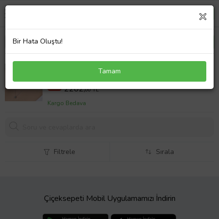
Bir Hata Oluştu!
Swarovski Taşlı Gümüş Tektaş Bayan Kolye
Tamam
5616 TL
%61
2202,
00 TL
Kargo Bedava
Filtrele
Sırala
Çiçeksepeti Mobil Uygulamamızı İndirin