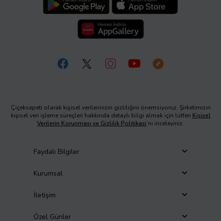
Çiçeksepeti olarak kişisel verilerinizin gizliliğini önemsiyoruz. Şirketimizin
kişisel veri işleme süreçleri hakkında detaylı bilgi almak için lütfen
Kişisel
Verilerin Korunması ve Gizlilik Politikası
’nı inceleyiniz.
Faydalı Bilgiler
Kurumsal
İletişim
Özel Günler