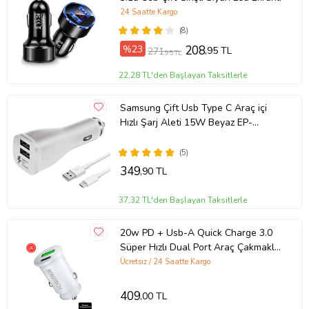
24 Saatte Kargo
(8)
%23
208
,95 TL
271
,95 TL
22,28 TL'den Başlayan Taksitlerle
Samsung Çift Usb Type C Araç içi
Hızlı Şarj Aleti 15W Beyaz EP-
LN920CWEGWW
(5)
349
,90 TL
37,32 TL'den Başlayan Taksitlerle
20w PD + Usb-A Quick Charge 3.0
Süper Hızlı Dual Port Araç Çakmaklık
Şarj Cihazı
Ücretsiz / 24 Saatte Kargo
409
,00 TL