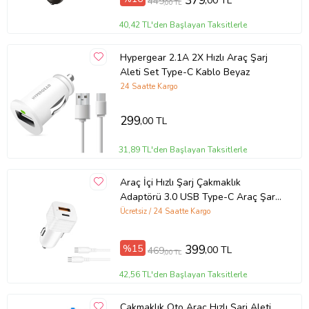
379
,00 TL
449
,00 TL
40,42 TL'den Başlayan Taksitlerle
Hypergear 2.1A 2X Hızlı Araç Şarj
Aleti Set Type-C Kablo Beyaz
24 Saatte Kargo
299
,00 TL
31,89 TL'den Başlayan Taksitlerle
Araç İçi Hızlı Şarj Çakmaklık
Adaptörü 3.0 USB Type-C Araç Şarj
Cihazı Type-C Kablolu (Siyah)
Ücretsiz / 24 Saatte Kargo
%15
399
,00 TL
469
,00 TL
42,56 TL'den Başlayan Taksitlerle
Çakmaklık Oto Araç Hızlı Şarj Aleti