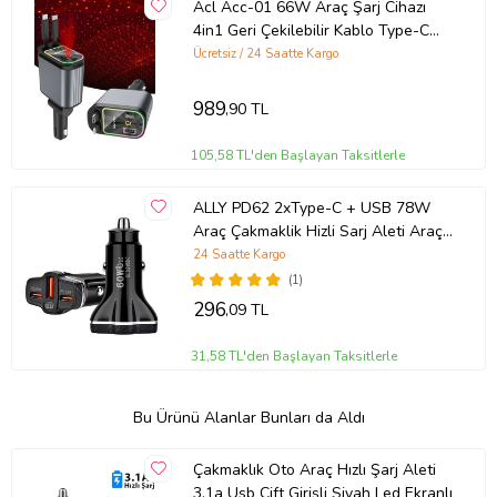
Acl Acc-01 66W Araç Şarj Cihazı
4in1 Geri Çekilebilir Kablo Type-C
Lightning Yıldızlı Tavan Efekti
Ücretsiz / 24 Saatte Kargo
989
,90 TL
105,58 TL'den Başlayan Taksitlerle
ALLY PD62 2xType-C + USB 78W
Araç Çakmaklik Hizli Sarj Aleti Araç
Sarji (Siyah)
24 Saatte Kargo
(1)
296
,09 TL
31,58 TL'den Başlayan Taksitlerle
Bu Ürünü Alanlar Bunları da Aldı
Çakmaklık Oto Araç Hızlı Şarj Aleti
3.1a Usb Çift Girişli Siyah Led Ekranlı