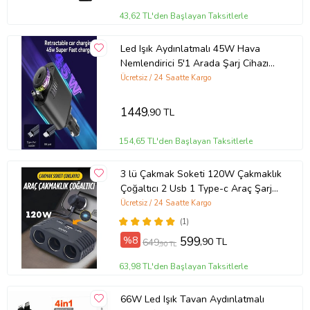
43,62 TL'den Başlayan Taksitlerle
Led Işık Aydınlatmalı 45W Hava
Nemlendirici 5'1 Arada Şarj Cihazı
Araç İçi Çakmaklık Şarj Aleti
Ücretsiz / 24 Saatte Kargo
1449
,90 TL
154,65 TL'den Başlayan Taksitlerle
3 lü Çakmak Soketi 120W Çakmaklık
Çoğaltıcı 2 Usb 1 Type-c Araç Şarj
Cihazı Çakmak Çoklayıcı
Ücretsiz / 24 Saatte Kargo
(1)
%8
599
,90 TL
649
,90 TL
63,98 TL'den Başlayan Taksitlerle
66W Led Işık Tavan Aydınlatmalı