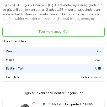
Syrox SC20T, Quick Charge (Q.C.) 3.0 teknolojisiyle araç içinde hızlı
ve güvenli şarj imkanı sunar. 2 adet USB-A portu sayesinde aynı
anda iki farklı cihazı şarj edebilirsiniz. 3.1A toplam çıkış gücü, akıllı
telefon, tablet ve diğer cihazlarınız için ideal bir şarj deneyimi
sağlar. Şık gri rengi ve kompakt tasarımıyla araç içi
dekorasyonunuza uyum sağlar.
Tüm Açıklamayı Gör
Özellikler
Ürün Özellikleri
Hızlı Şarj Desteği (Q.C. 3.0):
Qualcomm Quick Charge 3.0 teknolojisi
ile yüksek hızlı şarj.
Renk
Gri
Çift USB-A Çıkışı:
Aynı anda iki cihazı şarj edebilme imkanı.
3.1A Toplam Güç:
Marka
Telefonlardan tabletlere kadar geniş bir
Syrox
yelpazede cihazlarla uyumlu.
Bağlantı Tipi
USB
1mt USB-A - Type-C Kablo:
Dayanıklı yapısıyla hızlı şarj ve kolay
kullanım.
Garanti Tipi
Üretici Garantili
Kompakt Tasarım:
Aracınızda yer kaplamadan pratik kullanım.
Kullanım Alanları
İlginizi Çekebilecek Benzer Seçenekler
Syrox SC20T, hem uzun yolculuklarda hem de günlük sürüşlerde
akıllı telefon, tablet, GPS cihazı ve diğer USB-A bağlantılı aygıtları
HOCO NZ12B Unimpeded PD48W
hızla şarj etmek isteyen kullanıcılar için idealdir.