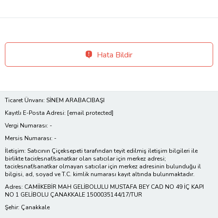
Hata Bildir
Ticaret Ünvanı: SİNEM ARABACIBAŞI
Kayıtlı E-Posta Adresi:
[email protected]
Vergi Numarası: -
Mersis Numarası: -
İletişim: Satıcının Çiçeksepeti tarafından teyit edilmiş iletişim bilgileri ile
birlikte tacir/esnaf/sanatkar olan satıcılar için merkez adresi;
tacir/esnaf/sanatkar olmayan satıcılar için merkez adresinin bulunduğu il
bilgisi, ad, soyad ve T.C. kimlik numarası kayıt altında bulunmaktadır.
Adres: CAMİİKEBİR MAH GELİBOLULU MUSTAFA BEY CAD NO 49 İÇ KAPI
NO 1 GELİBOLU ÇANAKKALE 1500035144/17/TUR
Şehir: Çanakkale