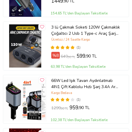
1449
,90 TL
154,65 TL'den Başlayan Taksitlerle
3 lü Çakmak Soketi 120W Çakmaklık
Çoğaltıcı 2 Usb 1 Type-c Araç Şarj
Cihazı Çakmak Çoklayıcı
Ücretsiz / 24 Saatte Kargo
(1)
%8
599
,90 TL
649
,90 TL
63,98 TL'den Başlayan Taksitlerle
66W Led Işık Tavan Aydınlatmalı
4IN1 Çift Kablolu Hızlı Şarj 3.4A Araç
İçi Çakmaklık Şarj Aleti
Kargo Bedava
(1)
959
,90 TL
1299
,90 TL
102,38 TL'den Başlayan Taksitlerle