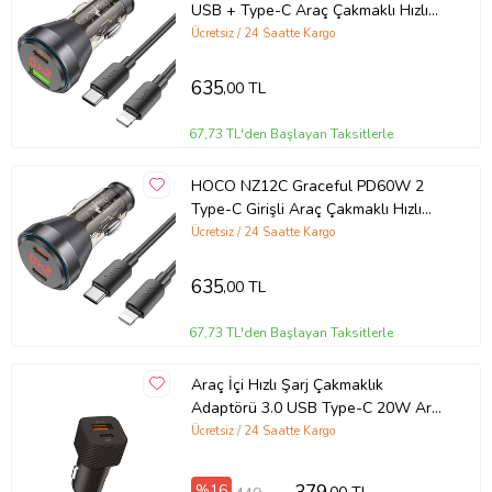
USB + Type-C Araç Çakmaklı Hızlı
Şarj Aleti + Type-C to iPhone Kablo
Teknik Özellikler
Ücretsiz / 24 Saatte Kargo
(Siyah)
Giriş:
DC 12V-30V
635
,00 TL
Çıkış:
DC 5V-3.1A (Toplam)
Kablo:
1mt USB-A - Type-C
67,73 TL'den Başlayan Taksitlerle
Renk:
Gri
Garanti ve Destek
HOCO NZ12C Graceful PD60W 2
Type-C Girişli Araç Çakmaklı Hızlı
Şarj Aleti + Type-C to iPhone Kablo
Bu ürün, üretici veya distribütör tarafından belirlenen garanti
Ücretsiz / 24 Saatte Kargo
koşullarına tabidir. Olası sorunlarda teknik destek hizmeti sağlanır
(Siyah)
ve gerek duyulduğunda onarım veya değişim işlemleri üretici
635
,00 TL
politikalarına göre gerçekleştirilir.
Ürün Kodu:
kcm92459807
67,73 TL'den Başlayan Taksitlerle
Araç İçi Hızlı Şarj Çakmaklık
Adaptörü 3.0 USB Type-C 20W Araç
Şarj Cihazı (Siyah)
Ücretsiz / 24 Saatte Kargo
%16