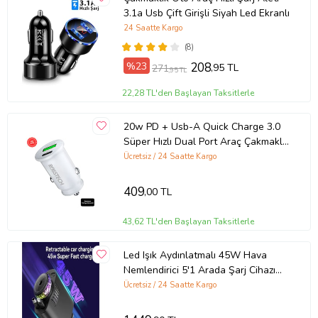
3.1a Usb Çift Girişli Siyah Led Ekranlı
24 Saatte Kargo
(8)
%23
208
,95 TL
271
,95 TL
22,28 TL'den Başlayan Taksitlerle
20w PD + Usb-A Quick Charge 3.0
Süper Hızlı Dual Port Araç Çakmaklık
Şarj Cihazı
Ücretsiz / 24 Saatte Kargo
409
,00 TL
43,62 TL'den Başlayan Taksitlerle
Led Işık Aydınlatmalı 45W Hava
Nemlendirici 5'1 Arada Şarj Cihazı
Araç İçi Çakmaklık Şarj Aleti
Ücretsiz / 24 Saatte Kargo