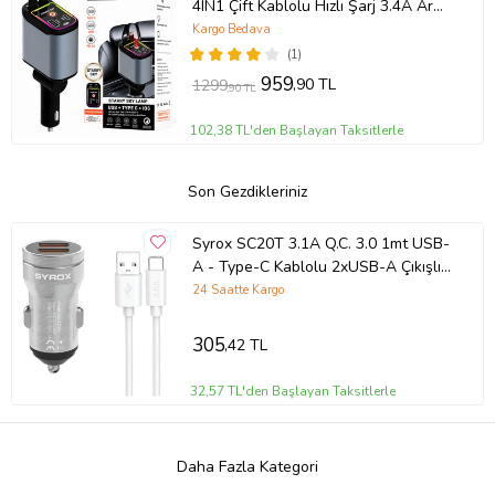
4IN1 Çift Kablolu Hızlı Şarj 3.4A Araç
İçi Çakmaklık Şarj Aleti
Kargo Bedava
(1)
959
,90 TL
1299
,90 TL
102,38 TL'den Başlayan Taksitlerle
Son Gezdikleriniz
Syrox SC20T 3.1A Q.C. 3.0 1mt USB-
A - Type-C Kablolu 2xUSB-A Çıkışlı
Hızlı Araç Şarj Cihazı - Gri
24 Saatte Kargo
305
,42 TL
32,57 TL'den Başlayan Taksitlerle
Daha Fazla Kategori