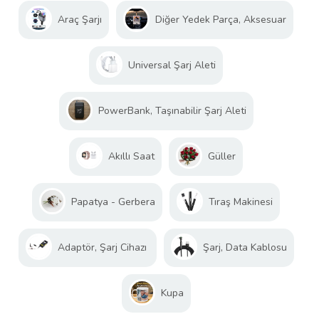
Araç Şarjı
Diğer Yedek Parça, Aksesuar
Universal Şarj Aleti
PowerBank, Taşınabilir Şarj Aleti
Akıllı Saat
Güller
Papatya - Gerbera
Tıraş Makinesi
Adaptör, Şarj Cihazı
Şarj, Data Kablosu
Kupa