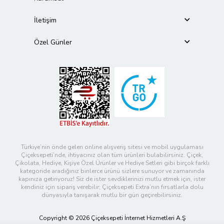
İletişim
Özel Günler
Türkiye’nin önde gelen online alışveriş sitesi ve mobil uygulaması
Çiçeksepeti’nde, ihtiyacınız olan tüm ürünleri bulabilirsiniz. Çiçek,
Çikolata, Hediye, Kişiye Özel Ürünler ve Hediye Setleri gibi birçok farklı
kategoride aradığınız binlerce ürünü sizlere sunuyor ve zamanında
kapınıza getiriyoruz! Siz de ister sevdiklerinizi mutlu etmek için, ister
kendiniz için sipariş verebilir; Çiçeksepeti Extra’nın fırsatlarla dolu
dünyasıyla tanışarak mutlu bir gün geçirebilirsiniz.
Copyright © 2026 Çiçeksepeti İnternet Hizmetleri A.Ş