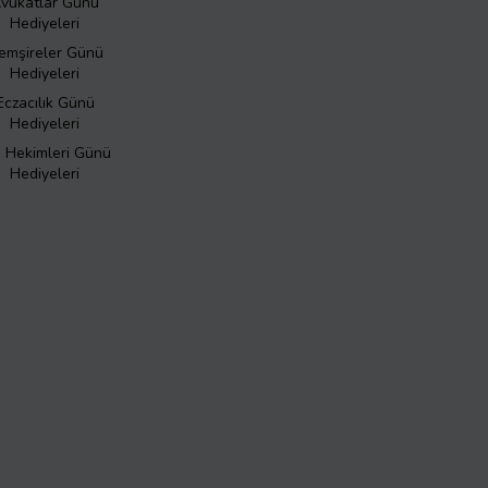
vukatlar Günü
Hediyeleri
emşireler Günü
Hediyeleri
Eczacılık Günü
Hediyeleri
ş Hekimleri Günü
Hediyeleri