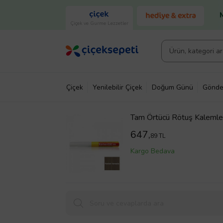
Çiçek ve Gurme Lezzetler
Çiçek
Yenilebilir Çiçek
Doğum Günü
Gönde
Tam Örtücü Rötuş Kalemle
647,
89 TL
Kargo Bedava