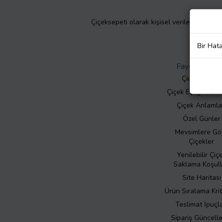
Çiçeksepeti olarak kişisel verilerinizin giz
Bir Hat
Faydalı Bilgil
Çiçek Bakımı
Çiçek Eşliğinde N
Çiçek Anlamla
Özel Günler
Mevsimlere Gö
Çiçekler
Yenilebilir Çiç
Saklama Koşull
Site Haritası
Ürün Sıralama Krit
Teslimat İpuçla
Sipariş Güncell