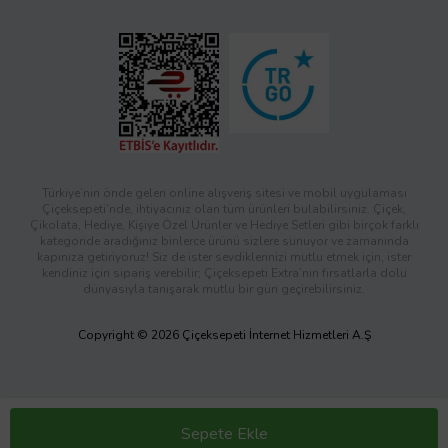
Türkiye’nin önde gelen online alışveriş sitesi ve mobil uygulaması
Çiçeksepeti’nde, ihtiyacınız olan tüm ürünleri bulabilirsiniz. Çiçek,
Çikolata, Hediye, Kişiye Özel Ürünler ve Hediye Setleri gibi birçok farklı
kategoride aradığınız binlerce ürünü sizlere sunuyor ve zamanında
kapınıza getiriyoruz! Siz de ister sevdiklerinizi mutlu etmek için, ister
kendiniz için sipariş verebilir; Çiçeksepeti Extra’nın fırsatlarla dolu
dünyasıyla tanışarak mutlu bir gün geçirebilirsiniz.
Copyright © 2026 Çiçeksepeti İnternet Hizmetleri A.Ş
Sepete Ekle