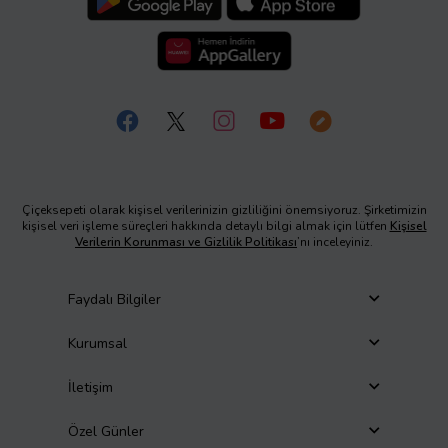
Çiçeksepeti olarak kişisel verilerinizin gizliliğini önemsiyoruz. Şirketimizin
kişisel veri işleme süreçleri hakkında detaylı bilgi almak için lütfen
Kişisel
Verilerin Korunması ve Gizlilik Politikası
’nı inceleyiniz.
Faydalı Bilgiler
Kurumsal
İletişim
Özel Günler