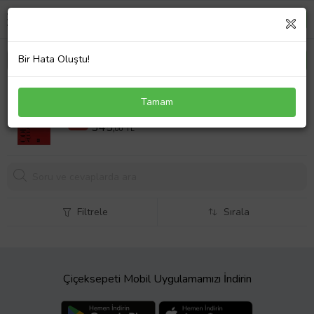
Bir Hata Oluştu!
Tamgalar
Tamam
435 TL
%21
345,
00 TL
Filtrele
Sırala
Çiçeksepeti Mobil Uygulamamızı İndirin