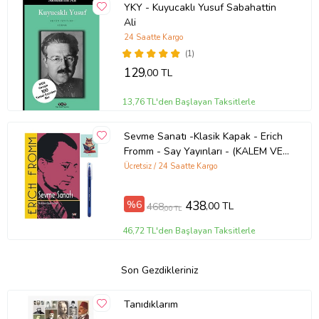
YKY - Kuyucaklı Yusuf Sabahattin
Ali
24 Saatte Kargo
(1)
129
,00 TL
13,76 TL'den Başlayan Taksitlerle
Sevme Sanatı -Klasik Kapak - Erich
Fromm - Say Yayınları - (KALEM VE
NOT DEFTERLİ) (Renksiz)
Ücretsiz / 24 Saatte Kargo
%6
438
,00 TL
468
,00 TL
46,72 TL'den Başlayan Taksitlerle
Son Gezdikleriniz
Tanıdıklarım