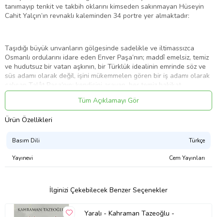
tanımayıp tenkit ve takbih oklarını kimseden sakınmayan Hüseyin
Cahit Yalçın’ın revnaklı kaleminden 34 portre yer almaktadır:
Taşıdığı büyük unvanların gölgesinde sadelikle ve iltimassızca
Osmanlı ordularını idare eden Enver Paşa’nın; maddî emelsiz, temiz
ve hudutsuz bir vatan aşkının, bir Türklük idealinin emrinde söz ve
süs adamı olarak değil, işini mükemmelen gören bir iş adamı olarak
çalışan Talât Paşa’nın; kendisini arayan, her temiz hakikat
membaından kana kana içmek için dolaşan bir seyyah ve bağlı
Tüm Açıklamayı Gör
kaldığı Türklük hedefinden gözlerini hiç ayırmayan bir ülkücü olarak
Ziya Gökalp’ın;ferdiyet ve hürriyet tutkunu, açık, entrikasız ve
Ürün Özellikleri
idealist insan meziyetlerinin sahibi Ahmet Ağaoğlu’nun;
Abdülhamit’e sövdüğü için yargılanıp asılma tehlikesinden gazel
okuyarak kurtulan seyyah-ı âlem, neşeli ve cevval serseri
Basım Dili
Türkçe
Ubeydullah Efendi’nin; İttihat ve Terakki muhitinin demokratik
havasıyla kaynaşamayan aristokrat ruhlu ve mizaçlı, teşrifat
Yayınevi
Cem Yayınları
düşkünü, bununla beraber Osmanlı İmparatorluğu çökerken Mısırlı
bir prens olduğunu hiç hatırlamadan son dakikaya kadar Türk kalan
Sait Halim Paşa’nın; bütün emellerini fikrinin ve idealinin
İlginizi Çekebilecek Benzer Seçenekler
gerçekleşmesinde toplayan, tehcirdeki rolü sebebiyle şark
vilayetlerinde heykeli dikilmesi gereken hararetli, samimi ve
Yaralı - Kahraman Tazeoğlu -
feragatli Bahattin Şakir’in; hürriyeti ve Türkçülüğü en yüksek iman