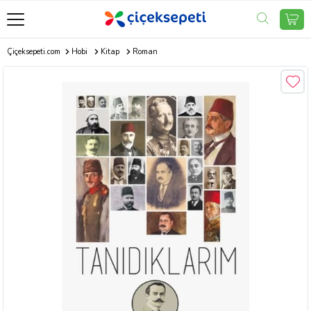
Çiçeksepeti.com
Hobi
Kitap
Roman