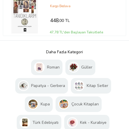
Kargo Bedava
448
,00 TL
47,78 TL'den Başlayan Taksitlerle
Daha Fazla Kategori
Roman
Güller
Papatya - Gerbera
Kitap Setler
Kupa
Çocuk Kitapları
Türk Edebiyatı
Kek - Kurabiye