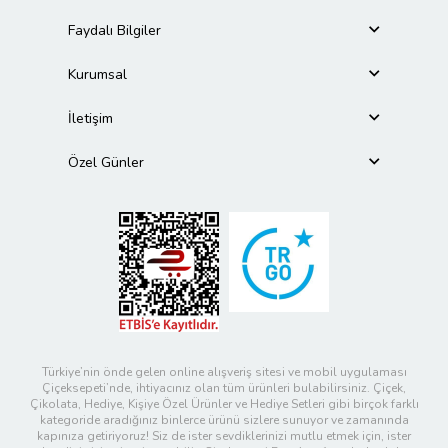
Faydalı Bilgiler
Kurumsal
İletişim
Özel Günler
Türkiye’nin önde gelen online alışveriş sitesi ve mobil uygulaması
Çiçeksepeti’nde, ihtiyacınız olan tüm ürünleri bulabilirsiniz. Çiçek,
Çikolata, Hediye, Kişiye Özel Ürünler ve Hediye Setleri gibi birçok farklı
kategoride aradığınız binlerce ürünü sizlere sunuyor ve zamanında
kapınıza getiriyoruz! Siz de ister sevdiklerinizi mutlu etmek için, ister