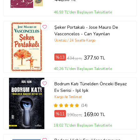
Sayfa Sayısı: 248
46,93 TL'den Başlayan Taksitlerle
Kağıt Cinsi: Kitap Kağıdı
Şeker Portakalı - Jose Mauro De
Çevirmen:
Vasconcelos - Can Yayınları
Ürün Kodu:
kcm24491069
Ücretsiz / 24 Saatte Kargo
%13
377
,50 TL
434
,10 TL
40,26 TL'den Başlayan Taksitlerle
Bodrum Katı Tünelden Önceki Beyaz
Ev Serisi - Işıl Işık
Kargo ile Teslimat
(14)
%11
169
,00 TL
190
,00 TL
18,02 TL'den Başlayan Taksitlerle