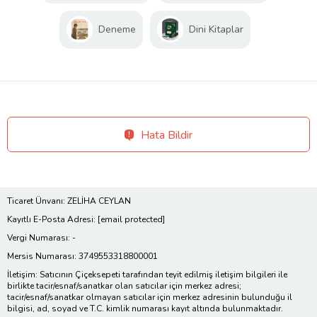
Deneme
Dini Kitaplar
Hata Bildir
Ticaret Ünvanı: ZELİHA CEYLAN
Kayıtlı E-Posta Adresi:
[email protected]
Vergi Numarası: -
Mersis Numarası: 3749553318800001
İletişim: Satıcının Çiçeksepeti tarafından teyit edilmiş iletişim bilgileri ile
birlikte tacir/esnaf/sanatkar olan satıcılar için merkez adresi;
tacir/esnaf/sanatkar olmayan satıcılar için merkez adresinin bulunduğu il
bilgisi, ad, soyad ve T.C. kimlik numarası kayıt altında bulunmaktadır.