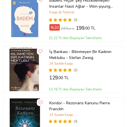
Badem; Hiçbir Şey Hissedemeyen
Insanlar Nasıl Ağlar - Won-pyung
Sohn - Peta Kitap
Kargo ile Teslimat
(3)
%20
199
,00 TL
249
,00 TL
21,22 TL'den Başlayan Taksitlerle
İş Bankası - Bilinmeyen Bir Kadının
Mektubu - Stefan Zweig
24 Saatte Kargo
(2)
129
,00 TL
13,76 TL'den Başlayan Taksitlerle
Koridor - Rezonans Kanunu Pıerre
Franckh
24 Saatte Kargo
(3)