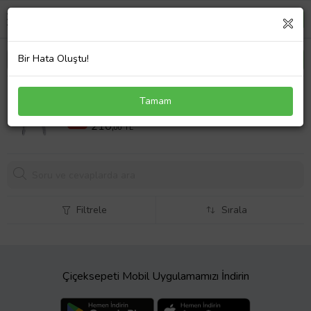
Bir Hata Oluştu!
Tarko Lionesse Tırnak Makası 3400
Tamam
240,0 TL
%12
210,
00 TL
Filtrele
Sırala
Çiçeksepeti Mobil Uygulamamızı İndirin