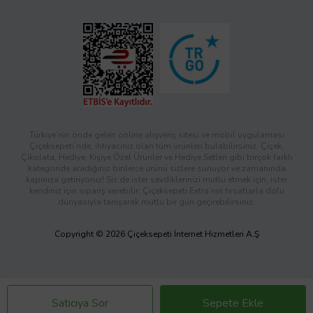
Türkiye’nin önde gelen online alışveriş sitesi ve mobil uygulaması
Çiçeksepeti’nde, ihtiyacınız olan tüm ürünleri bulabilirsiniz. Çiçek,
Çikolata, Hediye, Kişiye Özel Ürünler ve Hediye Setleri gibi birçok farklı
kategoride aradığınız binlerce ürünü sizlere sunuyor ve zamanında
kapınıza getiriyoruz! Siz de ister sevdiklerinizi mutlu etmek için, ister
kendiniz için sipariş verebilir; Çiçeksepeti Extra’nın fırsatlarla dolu
dünyasıyla tanışarak mutlu bir gün geçirebilirsiniz.
Copyright © 2026 Çiçeksepeti İnternet Hizmetleri A.Ş
Satıcıya Sor
Sepete Ekle