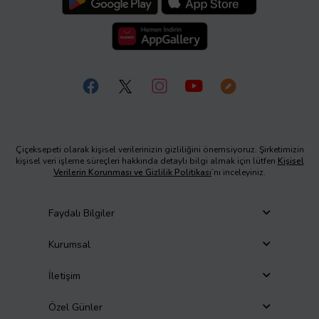
Çiçeksepeti olarak kişisel verilerinizin gizliliğini önemsiyoruz. Şirketimizin
kişisel veri işleme süreçleri hakkında detaylı bilgi almak için lütfen
Kişisel
Verilerin Korunması ve Gizlilik Politikası
’nı inceleyiniz.
Faydalı Bilgiler
Kurumsal
İletişim
Özel Günler