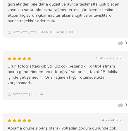
görselinden bile daha güzell ve ayrıca teslimatla ilgili bizden
kaynaklı sorun olmasına rağmen ertesi gün özenle teslim
ettiler hiç sorun çıkarmadılar aksine ilgili ve anlayışlılardı
ayrıca teşekkür ederim 🙏
R*** Y*** Ç***
İSTANBUL-ANADOLU
0
21 Ağustos 2025
Ürün fotoğraftaki gibiydi. Biz çok beğendik. Kontrol etmem
adına gönderimden önce fotoğraf yollanmış fakat 15 dakika
içinde yetişemedim. Ona rağmen hiçbir olumsuzlukla
karşılaşmadık.
M*** Ş***
BURSA
0
14 Şubat 2026
Ablama online sipariş olarak yolladım doğum gününde çok