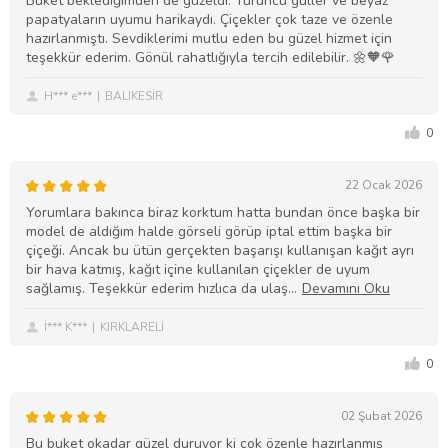
Buket beklediğimden de güzeldi. Turuncu güller ve beyaz
papatyaların uyumu harikaydı. Çiçekler çok taze ve özenle
hazırlanmıştı. Sevdiklerimi mutlu eden bu güzel hizmet için
teşekkür ederim. Gönül rahatlığıyla tercih edilebilir. 🌼🧡🌹
H*** e***
BALIKESİR
0
22 Ocak 2026
Yorumlara bakınca biraz korktum hatta bundan önce başka bir
model de aldığım halde görseli görüp iptal ettim başka bir
çiçeği. Ancak bu ütün gerçekten başarışı kullanışan kağıt ayrı
bir hava katmış, kağıt içine kullanılan çiçekler de uyum
sağlamış. Teşekkür ederim hızlıca da ulaş
İ*** K***
KIRKLARELİ
0
02 Şubat 2026
Bu buket okadar güzel duruyor ki çok özenle hazırlanmış