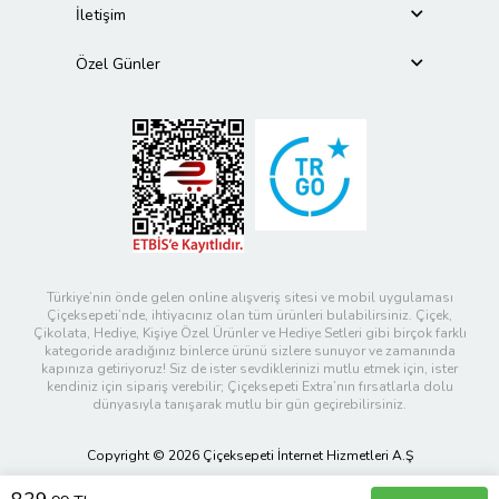
İletişim
Özel Günler
Türkiye’nin önde gelen online alışveriş sitesi ve mobil uygulaması
Çiçeksepeti’nde, ihtiyacınız olan tüm ürünleri bulabilirsiniz. Çiçek,
Çikolata, Hediye, Kişiye Özel Ürünler ve Hediye Setleri gibi birçok farklı
kategoride aradığınız binlerce ürünü sizlere sunuyor ve zamanında
kapınıza getiriyoruz! Siz de ister sevdiklerinizi mutlu etmek için, ister
kendiniz için sipariş verebilir; Çiçeksepeti Extra’nın fırsatlarla dolu
dünyasıyla tanışarak mutlu bir gün geçirebilirsiniz.
Copyright © 2026 Çiçeksepeti İnternet Hizmetleri A.Ş