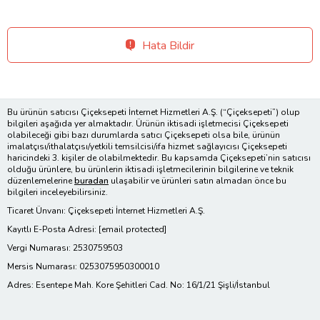
Hata Bildir
Bu ürünün satıcısı Çiçeksepeti İnternet Hizmetleri A.Ş. (“Çiçeksepeti”) olup
bilgileri aşağıda yer almaktadır. Ürünün iktisadi işletmecisi Çiçeksepeti
olabileceği gibi bazı durumlarda satıcı Çiçeksepeti olsa bile, ürünün
imalatçısı/ithalatçısı/yetkili temsilcisi/ifa hizmet sağlayıcısı Çiçeksepeti
haricindeki 3. kişiler de olabilmektedir. Bu kapsamda Çiçeksepeti’nin satıcısı
olduğu ürünlere, bu ürünlerin iktisadi işletmecilerinin bilgilerine ve teknik
düzenlemelerine
buradan
ulaşabilir ve ürünleri satın almadan önce bu
bilgileri inceleyebilirsiniz.
Ticaret Ünvanı: Çiçeksepeti İnternet Hizmetleri A.Ş.
Kayıtlı E-Posta Adresi:
[email protected]
Vergi Numarası: 2530759503
Mersis Numarası: 0253075950300010
Adres: Esentepe Mah. Kore Şehitleri Cad. No: 16/1/21 Şişli/İstanbul