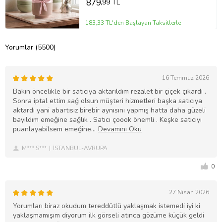
879
,99 TL
183,33 TL'den Başlayan Taksitlerle
Yorumlar (5500)
16 Temmuz 2026
Bakın öncelikle bir satıcıya aktarıldım rezalet bir çiçek çıkardı .
Sonra iptal ettim sağ olsun müşteri hizmetleri başka satıcıya
aktardı yani abartısız birebir aynısını yapmış hatta daha güzeli
bayıldım emeğine sağlık . Satıcı çoook önemli . Keşke satıcıyı
puanlayabilsem emeğine
M*** S***
İSTANBUL-AVRUPA
0
27 Nisan 2026
Yorumları biraz okudum tereddütlü yaklaşmak istemedi iyi ki
yaklaşmamışım diyorum ilk görseli atınca gözüme küçük geldi