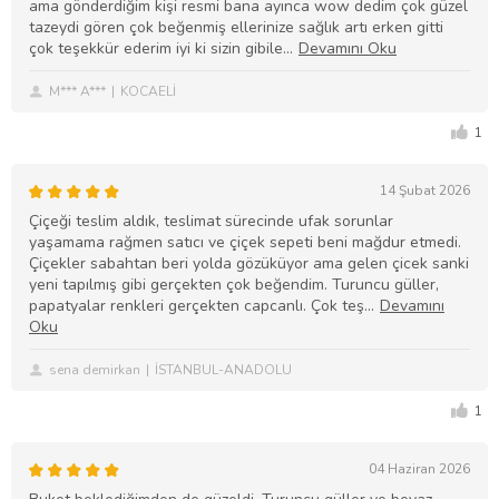
ama gönderdiğim kişi resmi bana ayınca wow dedim çok güzel
tazeydi gören çok beğenmiş ellerinize sağlık artı erken gitti
çok teşekkür ederim iyi ki sizin gibile
M*** A***
KOCAELİ
1
14 Şubat 2026
Çiçeği teslim aldık, teslimat sürecinde ufak sorunlar
yaşamama rağmen satıcı ve çiçek sepeti beni mağdur etmedi.
Çiçekler sabahtan beri yolda gözüküyor ama gelen çicek sanki
yeni tapılmış gibi gerçekten çok beğendim. Turuncu güller,
papatyalar renkleri gerçekten capcanlı. Çok teş
sena demirkan
İSTANBUL-ANADOLU
1
04 Haziran 2026