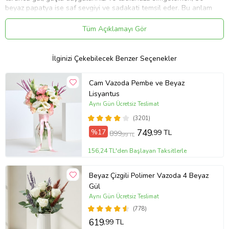
beyaz papatya ise saf sevgiyi ve sadakati temsil eder. Bu anlam
dolu çiçekler sayesinde sevdiğinize "Hayatımda olduğun için
minnettarım" mesajını iletebilir, birlikte geçirdiğiniz her anın değerini
Tüm Açıklamayı Gör
vurgulayabilirsiniz. Siparişiniz sonrasında çıkacak “Not oluşturma”
sayfasında birkaç cümlelik not oluşturarak hediyenizi daha anlamlı
bir hale getirmeyi unutmayın.
İlginizi Çekebilecek Benzer Seçenekler
Gönderim Amaçları;
Kadınlar Günü
Cam Vazoda Pembe ve Beyaz
Sevgililer Günü
Lisyantus
Anneye
Aynı Gün Ücretsiz Teslimat
Doğum Günü
(3201)
Geçmiş Olsun
İçimden Geldi
%17
749
,99 TL
899
,99 TL
Sevgiliye/Eşe
Tebrik
156,24 TL'den Başlayan Taksitlerle
Teşekkür Ederim
Yeni İş/terfi
Beyaz Çizgili Polimer Vazoda 4 Beyaz
Yıl Dönümü
Gül
Özür Dilerim
Ev Hediyesi
Aynı Gün Ücretsiz Teslimat
İş Arkadaşına
(778)
619
Bakım Önerisi:
Çiçek buketinizi/vazonuzu eve getirdiğinizde,
,99 TL