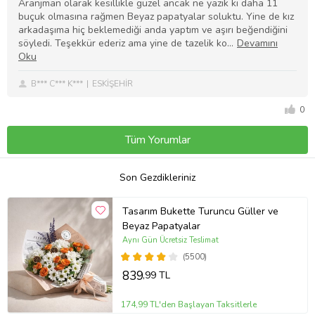
Aranjman olarak kesillikle güzel ancak ne yazık ki daha 11
buçuk olmasına rağmen Beyaz papatyalar soluktu. Yine de kız
arkadaşıma hiç beklemediği anda yaptım ve aşırı beğendiğini
söyledi. Teşekkür ederiz ama yine de tazelik ko
B*** C*** K***
ESKİŞEHİR
0
Tüm Yorumlar
Son Gezdikleriniz
Tasarım Bukette Turuncu Güller ve
Beyaz Papatyalar
Aynı Gün Ücretsiz Teslimat
(5500)
839
,99 TL
174,99 TL'den Başlayan Taksitlerle