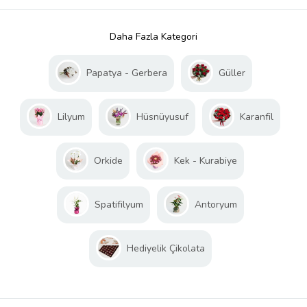
Daha Fazla Kategori
Papatya - Gerbera
Güller
Lilyum
Hüsnüyusuf
Karanfil
Orkide
Kek - Kurabiye
Spatifilyum
Antoryum
Hediyelik Çikolata