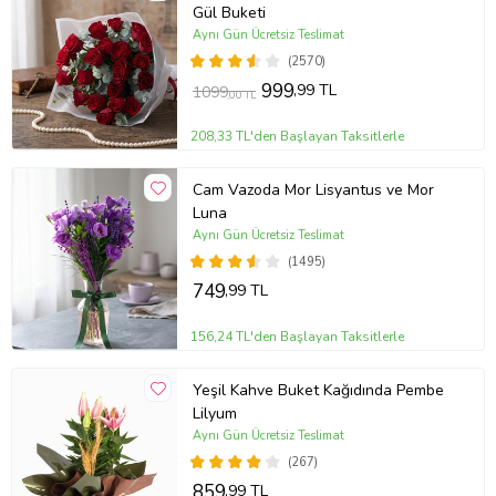
Gül Buketi
Aynı Gün Ücretsiz Teslimat
(2570)
999
,99 TL
1099
,00 TL
208,33 TL'den Başlayan Taksitlerle
Cam Vazoda Mor Lisyantus ve Mor
Luna
Aynı Gün Ücretsiz Teslimat
(1495)
749
,99 TL
156,24 TL'den Başlayan Taksitlerle
Yeşil Kahve Buket Kağıdında Pembe
Lilyum
Aynı Gün Ücretsiz Teslimat
(267)
859
,99 TL