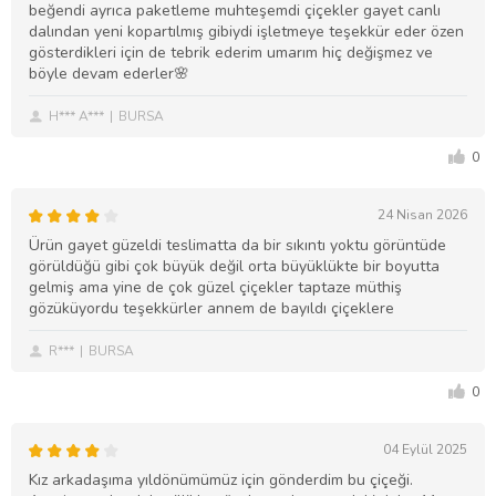
beğendi ayrıca paketleme muhteşemdi çiçekler gayet canlı
dalından yeni kopartılmış gibiydi işletmeye teşekkür eder özen
gösterdikleri için de tebrik ederim umarım hiç değişmez ve
böyle devam ederler🌸
H*** A***
BURSA
0
24 Nisan 2026
Ürün gayet güzeldi teslimatta da bir sıkıntı yoktu görüntüde
görüldüğü gibi çok büyük değil orta büyüklükte bir boyutta
gelmiş ama yine de çok güzel çiçekler taptaze müthiş
gözüküyordu teşekkürler annem de bayıldı çiçeklere
R***
BURSA
0
04 Eylül 2025
Kız arkadaşıma yıldönümümüz için gönderdim bu çiçeği.