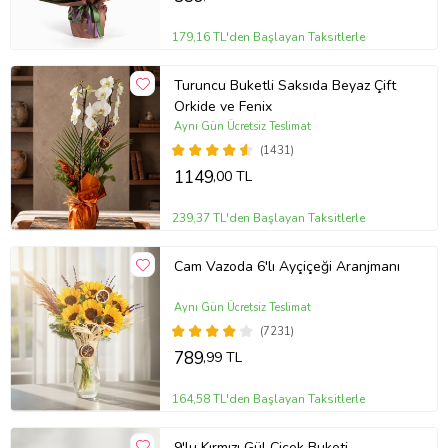
179,16 TL'den Başlayan Taksitlerle
Turuncu Buketli Saksıda Beyaz Çift
Orkide ve Fenix
Aynı Gün Ücretsiz Teslimat
(1431)
1149
,00 TL
239,37 TL'den Başlayan Taksitlerle
Cam Vazoda 6'lı Ayçiçeği Aranjmanı
Aynı Gün Ücretsiz Teslimat
(7231)
789
,99 TL
164,58 TL'den Başlayan Taksitlerle
9'lu Kırmızı Gül Çiçek Buketi