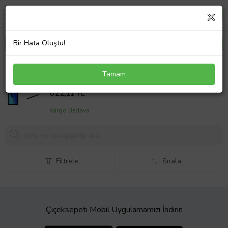
Bir Hata Oluştu!
Tcl Tab 10L Standlı Tablet Kılıfı+Nano Kırılmaz
Tamam
Ekran Koruyucu+Dokunmatik Kalem (Lacivert)
Sepet Fiyatı
622,
11 TL
Kargo Bedava
Filtrele
Sırala
Çiçeksepeti Mobil Uygulamamızı İndirin