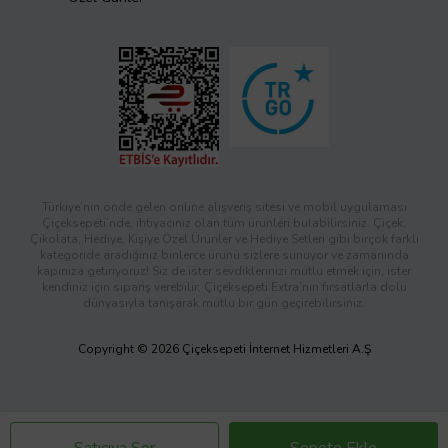
Türkiye’nin önde gelen online alışveriş sitesi ve mobil uygulaması
Çiçeksepeti’nde, ihtiyacınız olan tüm ürünleri bulabilirsiniz. Çiçek,
Çikolata, Hediye, Kişiye Özel Ürünler ve Hediye Setleri gibi birçok farklı
kategoride aradığınız binlerce ürünü sizlere sunuyor ve zamanında
kapınıza getiriyoruz! Siz de ister sevdiklerinizi mutlu etmek için, ister
kendiniz için sipariş verebilir; Çiçeksepeti Extra’nın fırsatlarla dolu
dünyasıyla tanışarak mutlu bir gün geçirebilirsiniz.
Copyright © 2026 Çiçeksepeti İnternet Hizmetleri A.Ş