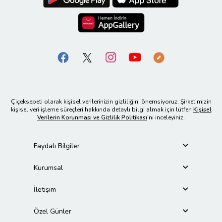
Çiçeksepeti olarak kişisel verilerinizin gizliliğini önemsiyoruz. Şirketimizin
kişisel veri işleme süreçleri hakkında detaylı bilgi almak için lütfen
Kişisel
Verilerin Korunması ve Gizlilik Politikası
’nı inceleyiniz.
Faydalı Bilgiler
Kurumsal
İletişim
Özel Günler