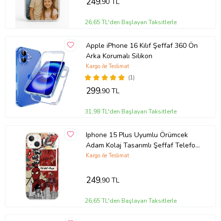
249
,90 TL
26,65 TL'den Başlayan Taksitlerle
Apple iPhone 16 Kılıf Şeffaf 360 Ön
Arka Korumalı Silikon
Kargo ile Teslimat
(1)
299
,90 TL
31,98 TL'den Başlayan Taksitlerle
Iphone 15 Plus Uyumlu Örümcek
Adam Kolaj Tasarımlı Şeffaf Telefon
Kılıfı
Kargo ile Teslimat
249
,90 TL
26,65 TL'den Başlayan Taksitlerle