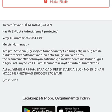
Hata Bildir
Ticaret Ünvanı: HİLMİ KARAÇOBAN
Kayıtlı E-Posta Adresi:
[email protected]
Vergi Numarası: 5070543858
Mersis Numarası: -
İletişim: Satıcının Çiçeksepeti tarafından teyit edilmiş iletişim bilgileri ile
birlikte tacir/esnaf/sanatkar olan satıcılar için merkez adresi;
tacir/esnaf/sanatkar olmayan satıcılar için merkez adresinin bulunduğu il
bilgisi, ad, soyad ve T.C. kimlik numarası kayıt altında bulunmaktadır.
Adres: YENİŞEHİR MAH. SAFA CAD. PETEK EVLER A BLOK NO:15 İÇ KAPI
NO:15 MERKEZ/SİVAS 1500063787/58/TUR
Şehir: Sivas
Çiçeksepeti Mobil Uygulamamızı İndirin