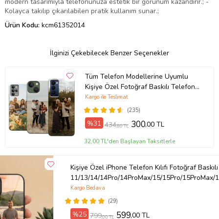
modern tasarımıyla telefonunuza estetik bir görünüm kazandırır.; -
Kolayca takılıp çıkarılabilen pratik kullanım sunar.;
Ürün Kodu:
kcm61352014
İlginizi Çekebilecek Benzer Seçenekler
Tüm Telefon Modellerine Uyumlu
Kişiye Özel Fotoğraf Baskılı Telefon
Kılıfı
Kargo ile Teslimat
(235)
%31
300
,00 TL
434
,80 TL
32,00 TL'den Başlayan Taksitlerle
Kişiye Özel iPhone Telefon Kılıfı Fotoğraf Baskılı
11/13/14/14Pro/14ProMax/15/15Pro/15ProMax/1
Kargo Bedava
(29)
%25
599
,00 TL
799
,00 TL