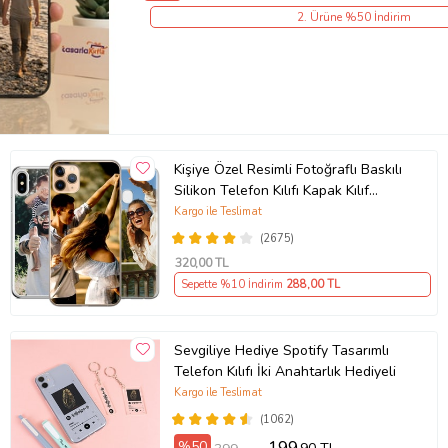
2. Ürüne %50 İndirim
Kişiye Özel Resimli Fotoğraflı Baskılı
Silikon Telefon Kılıfı Kapak Kılıf
(Telefon Modelleri Açıklamada)
Kargo ile Teslimat
(2675)
320
,00 TL
Sepette %10 İndirim
288
,00 TL
Sevgiliye Hediye Spotify Tasarımlı
Telefon Kılıfı İki Anahtarlık Hediyeli
Kargo ile Teslimat
(1062)
%50