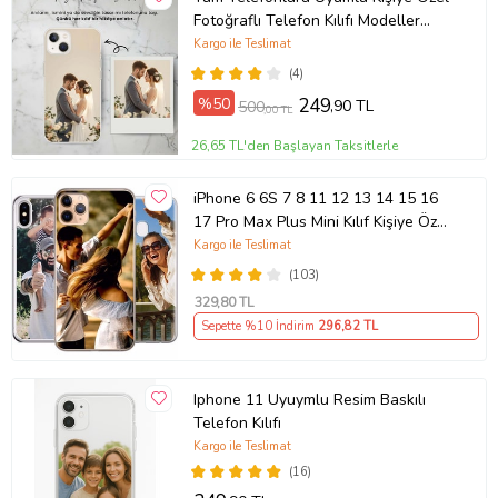
Fotoğraflı Telefon Kılıfı Modeller
Açıklamada
Kargo ile Teslimat
(4)
%50
249
,90 TL
500
,00 TL
26,65 TL'den Başlayan Taksitlerle
iPhone 6 6S 7 8 11 12 13 14 15 16
17 Pro Max Plus Mini Kılıf Kişiye Özel
Resimli Fotoğraflı Silikon
Kargo ile Teslimat
(103)
329
,80 TL
Sepette %10 İndirim
296
,82 TL
Iphone 11 Uyuymlu Resim Baskılı
Telefon Kılıfı
Kargo ile Teslimat
(16)