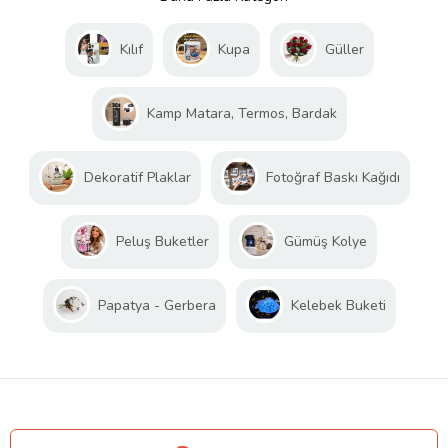
Kılıf
Kupa
Güller
Kamp Matara, Termos, Bardak
Dekoratif Plaklar
Fotoğraf Baskı Kağıdı
Peluş Buketler
Gümüş Kolye
Papatya - Gerbera
Kelebek Buketi