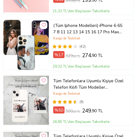
199
,90 TL
399
,90 TL
21,32 TL'den Başlayan Taksitlerle
(Tüm Iphone Modelleri) iPhone 6 6S
7 8 11 12 13 14 15 16 17 Pro Max
Plus Mini Kişiye Özel Resimli
Kargo ile Teslimat
Fotoğraflı Kılıf
(42)
%17
274
,90 TL
329
,90 TL
29,32 TL'den Başlayan Taksitlerle
Tüm Telefonlara Uyumlu Kişiye Özel
Telefon Kılıfı Tüm Modeller
Açıklamada
Kargo ile Teslimat
(9)
%50
249
,90 TL
500
,00 TL
26,65 TL'den Başlayan Taksitlerle
Tüm Telefonlara Uyumlu Kişiye Özel