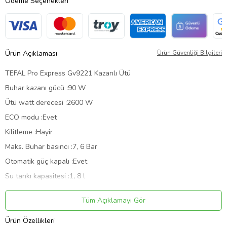
Ödeme Seçenekleri
Ürün Açıklaması
Ürün Güvenliği Bilgileri
TEFAL Pro Express Gv9221 Kazanlı Ütü
Buhar kazanı gücü :90 W
Ütü watt derecesi :2600 W
ECO modu :Evet
Kilitleme :Hayir
Maks. Buhar basıncı :7, 6 Bar
Otomatik güç kapalı :Evet
Su tankı kapasitesi :1, 8 l
rotasyonal taban :Evet
Tüm Açıklamayı Gör
Ürün Kodu:
kcm49909198
Ürün Özellikleri