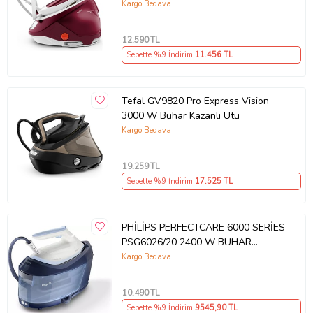
Kargo Bedava
12.590
TL
Sepette %9 İndirim
11.456
TL
Tefal GV9820 Pro Express Vision
3000 W Buhar Kazanlı Ütü
Kargo Bedava
19.259
TL
Sepette %9 İndirim
17.525
TL
PHİLİPS PERFECTCARE 6000 SERİES
PSG6026/20 2400 W BUHAR
KAZANLI ÜTÜ (Turkuaz)
Kargo Bedava
10.490
TL
Sepette %9 İndirim
9545
,90 TL