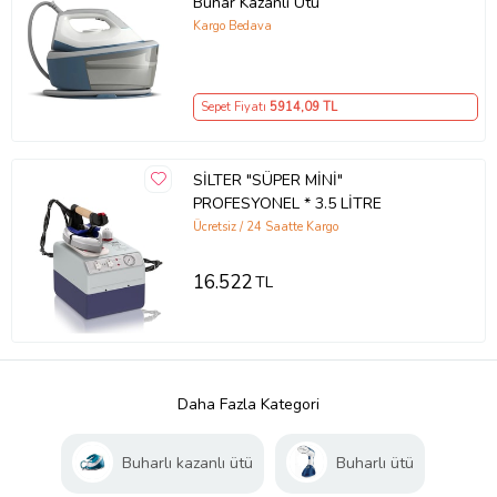
Buhar Kazanlı Ütü
Kargo Bedava
Sepet Fiyatı
5914
,09 TL
SİLTER "SÜPER MİNİ"
PROFESYONEL * 3.5 LİTRE
Ücretsiz / 24 Saatte Kargo
16.522
TL
Daha Fazla Kategori
Buharlı kazanlı ütü
Buharlı ütü