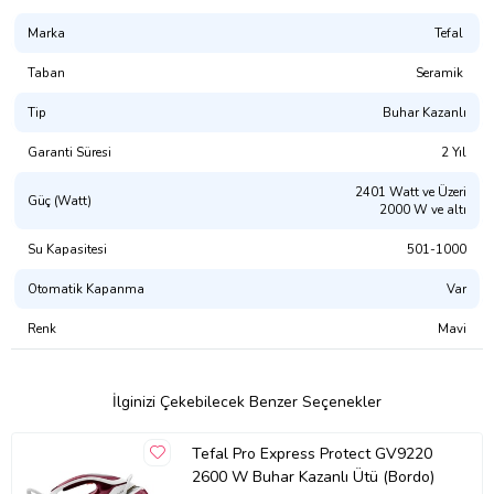
Marka
Tefal
Taban
Seramik
Tip
Buhar Kazanlı
Garanti Süresi
2 Yıl
2401 Watt ve Üzeri
Güç (Watt)
2000 W ve altı
Su Kapasitesi
501-1000
Otomatik Kapanma
Var
Renk
Mavi
İlginizi Çekebilecek Benzer Seçenekler
Tefal Pro Express Protect GV9220
2600 W Buhar Kazanlı Ütü (Bordo)