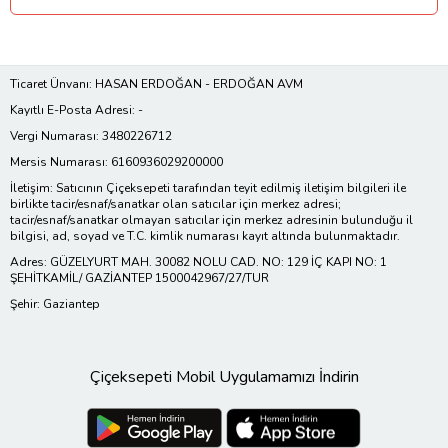
Ticaret Ünvanı: HASAN ERDOĞAN - ERDOĞAN AVM
Kayıtlı E-Posta Adresi: -
Vergi Numarası: 3480226712
Mersis Numarası: 6160936029200000
İletişim: Satıcının Çiçeksepeti tarafından teyit edilmiş iletişim bilgileri ile
birlikte tacir/esnaf/sanatkar olan satıcılar için merkez adresi;
tacir/esnaf/sanatkar olmayan satıcılar için merkez adresinin bulunduğu il
bilgisi, ad, soyad ve T.C. kimlik numarası kayıt altında bulunmaktadır.
Adres: GÜZELYURT MAH. 30082 NOLU CAD. NO: 129 İÇ KAPI NO: 1
ŞEHİTKAMİL/ GAZİANTEP 1500042967/27/TUR
Şehir: Gaziantep
Çiçeksepeti Mobil Uygulamamızı İndirin