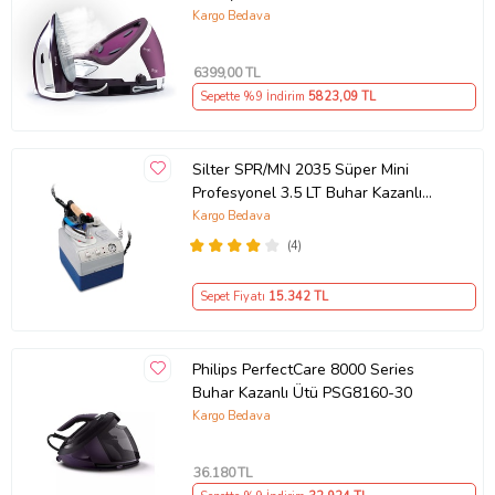
Buhar Kazanlı Ütü
Kargo Bedava
6399
,00 TL
Sepette %9 İndirim
5823
,09 TL
Silter SPR/MN 2035 Süper Mini
Profesyonel 3.5 LT Buhar Kazanlı
Ütü
Kargo Bedava
(4)
Sepet Fiyatı
15.342
TL
Philips PerfectCare 8000 Series
Buhar Kazanlı Ütü PSG8160-30
Kargo Bedava
36.180
TL