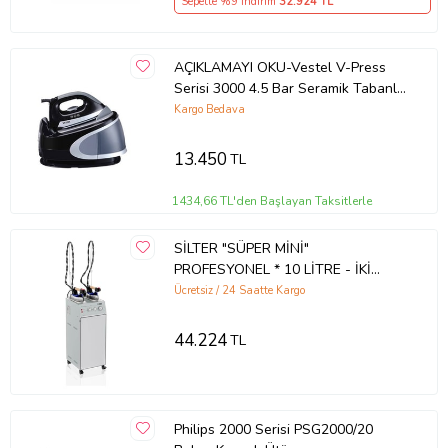
Sepette %9 İndirim
32.924
TL
AÇIKLAMAYI OKU-Vestel V-Press
Serisi 3000 4.5 Bar Seramik Tabanlı
Buhar Kazanlı Ütü
Kargo Bedava
13.450
TL
1434,66 TL'den Başlayan Taksitlerle
SİLTER "SÜPER MİNİ"
PROFESYONEL * 10 LİTRE - İKİ
ÜTÜLÜ - R SERİSİ
Ücretsiz / 24 Saatte Kargo
44.224
TL
Philips 2000 Serisi PSG2000/20