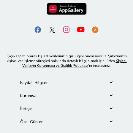
Çiçeksepeti olarak kişisel verilerinizin gizliliğini önemsiyoruz. Şirketimizin
kişisel veri işleme süreçleri hakkında detaylı bilgi almak için lütfen
Kişisel
Verilerin Korunması ve Gizlilik Politikası
’nı inceleyiniz.
Faydalı Bilgiler
Kurumsal
İletişim
Özel Günler