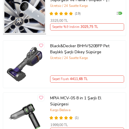
Lydsto Türkiye Garantili )
Ücretsiz / 24 Saatte Kargo
(19)
3325
,00 TL
Sepette %9 İndirim
3025
,75 TL
Black&Decker BHHV520BFP Pet
Başlıklı Şarjlı Dikey Süpürge
Ücretsiz / 24 Saatte Kargo
Sepet Fiyatı
4411
,68 TL
MPIA MCV-05 8 in 1 Şarjlı El
Süpürgesi
Kargo Bedava
(1)
1999
,00 TL