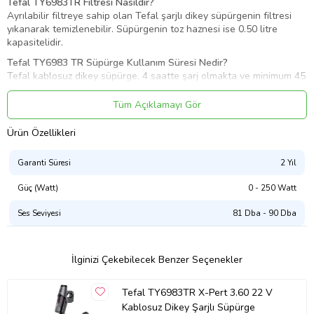
Tefal TY6983TR Filtresi Nasıldır?
Ayrılabilir filtreye sahip olan Tefal şarjlı dikey süpürgenin filtresi
yıkanarak temizlenebilir. Süpürgenin toz haznesi ise 0.50 litre
kapasitelidir.
Tefal TY6983 TR Süpürge Kullanım Süresi Nedir?
Tefal kablosuz dikey süpürge, 4 saatte şarj olmakta ve minimum 45
dakikalık kullanım imkanı sunar.
Tüm Açıklamayı Gör
Ürün Özellikleri
Ürün Kodu:
kcm86663536
Garanti Süresi
2 Yıl
Güç (Watt)
0 - 250 Watt
Ses Seviyesi
81 Dba - 90 Dba
İlginizi Çekebilecek Benzer Seçenekler
Tefal TY6983TR X-Pert 3.60 22 V
Kablosuz Dikey Şarjlı Süpürge