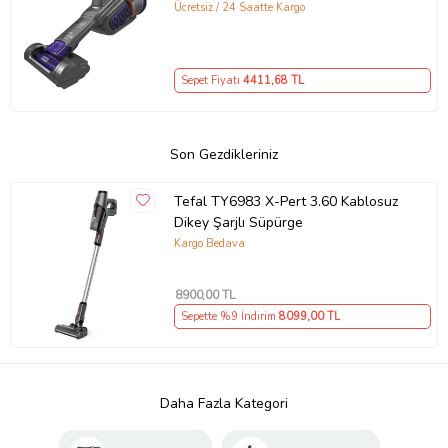
Ücretsiz / 24 Saatte Kargo
Sepet Fiyatı
4411
,68 TL
Son Gezdikleriniz
Tefal TY6983 X-Pert 3.60 Kablosuz
Dikey Şarjlı Süpürge
Kargo Bedava
8900
,00 TL
Sepette %9 İndirim
8099
,00 TL
Daha Fazla Kategori