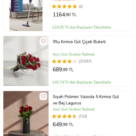
(1)
1164
,90 TL
124,25 TL'den Başlayan Taksitlerle
9'lu Kırmızı Gül Çiçek Buketi
Aynı Gün Ücretsiz Teslimat
(37037)
689
,99 TL
143,74 TL'den Başlayan Taksitlerle
Siyah Polimer Vazoda 5 Kırmızı Gül
ve Bej Lagurus
Aynı Gün Ücretsiz Teslimat
(722)
649
,99 TL