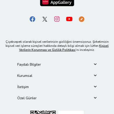
Çiçeksepeti olarak kişisel verilerinizin gizliliğini önemsiyoruz. Şirketimizin
kişisel veri işleme süreçleri hakkında detaylı bilgi almak için lütfen
Kişisel
Verilerin Korunması ve Gizlilik Politikası
’nı inceleyiniz.
Faydalı Bilgiler
Kurumsal
İletişim
Özel Günler