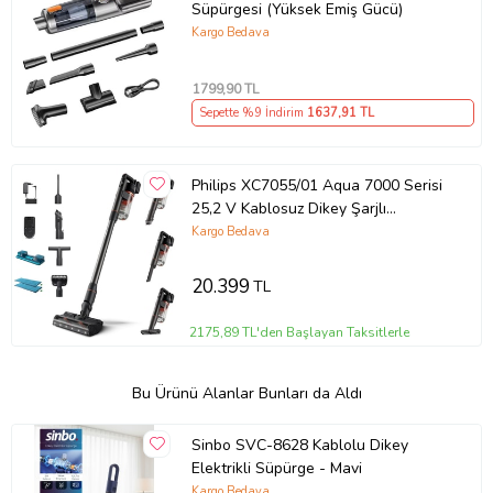
Süpürgesi (Yüksek Emiş Gücü)
Kargo Bedava
1799
,90 TL
Sepette %9 İndirim
1637
,91 TL
Philips XC7055/01 Aqua 7000 Serisi
25,2 V Kablosuz Dikey Şarjlı
Süpürge
Kargo Bedava
20.399
TL
2175,89 TL'den Başlayan Taksitlerle
Bu Ürünü Alanlar Bunları da Aldı
Sinbo SVC-8628 Kablolu Dikey
Elektrikli Süpürge - Mavi
Kargo Bedava