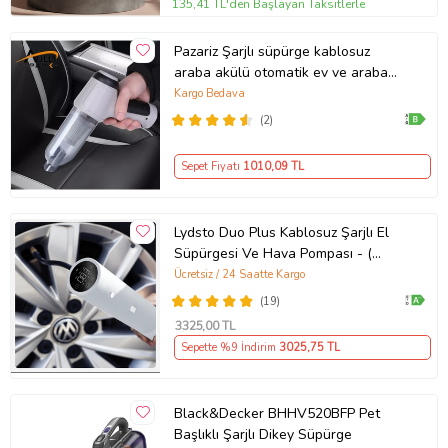
135,41 TL'den Başlayan Taksitlerle
Pazariz Şarjlı süpürge kablosuz
araba akülü otomatik ev ve araba
Mini kuru vakum süpürge (Beyaz)
Kargo Bedava
(2)
Sepet Fiyatı
1010
,09 TL
Lydsto Duo Plus Kablosuz Şarjlı El
Süpürgesi Ve Hava Pompası - (
Lydsto Türkiye Garantili )
Ücretsiz / 24 Saatte Kargo
(19)
3325
,00 TL
Sepette %9 İndirim
3025
,75 TL
Black&Decker BHHV520BFP Pet
Başlıklı Şarjlı Dikey Süpürge