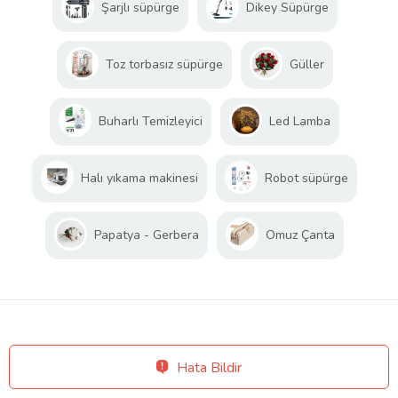
Şarjlı süpürge
Dikey Süpürge
Toz torbasız süpürge
Güller
Buharlı Temizleyici
Led Lamba
Halı yıkama makinesi
Robot süpürge
Papatya - Gerbera
Omuz Çanta
Hata Bildir