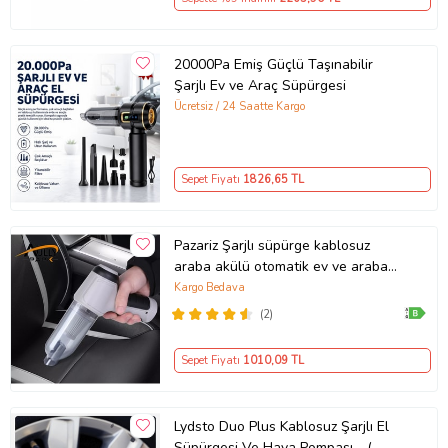
20000Pa Emiş Güçlü Taşınabilir
Şarjlı Ev ve Araç Süpürgesi
Ücretsiz / 24 Saatte Kargo
Sepet Fiyatı
1826
,65 TL
Pazariz Şarjlı süpürge kablosuz
araba akülü otomatik ev ve araba
Mini kuru vakum süpürge (Beyaz)
Kargo Bedava
(2)
Sepet Fiyatı
1010
,09 TL
Lydsto Duo Plus Kablosuz Şarjlı El
Süpürgesi Ve Hava Pompası - (