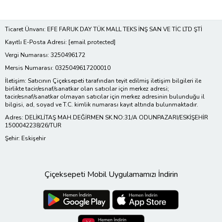
Ticaret Ünvanı: EFE FARUK DAY TÜK MALL TEKS İNŞ SAN VE TİC LTD ŞTİ
Kayıtlı E-Posta Adresi:
[email protected]
Vergi Numarası: 3250496172
Mersis Numarası: 0325049617200010
İletişim: Satıcının Çiçeksepeti tarafından teyit edilmiş iletişim bilgileri ile
birlikte tacir/esnaf/sanatkar olan satıcılar için merkez adresi;
tacir/esnaf/sanatkar olmayan satıcılar için merkez adresinin bulunduğu il
bilgisi, ad, soyad ve T.C. kimlik numarası kayıt altında bulunmaktadır.
Adres: DELİKLİTAŞ MAH.DEĞİRMEN SK.NO:31/A ODUNPAZARI/ESKİŞEHİR
1500042238/26/TUR
Şehir: Eskişehir
Çiçeksepeti Mobil Uygulamamızı İndirin