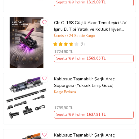
Sepette %9 İndirim
1819
,09 TL
Glr G-168 Güçlü Akar Temizleyici UV
Işınlı El Tipi Yatak ve Koltuk Hijyen
Süpürgesi 100W, 12V Lit
Ücretsiz / 24 Saatte Kargo
(1)
1724
,90 TL
Sepette %9 İndirim
1569
,66 TL
Kablosuz Taşınabilir Şarjlı Araç
Süpürgesi (Yüksek Emiş Gücü)
Kargo Bedava
1799
,90 TL
Sepette %9 İndirim
1637
,91 TL
Kablosuz Taşınabilir Şarjlı Araç