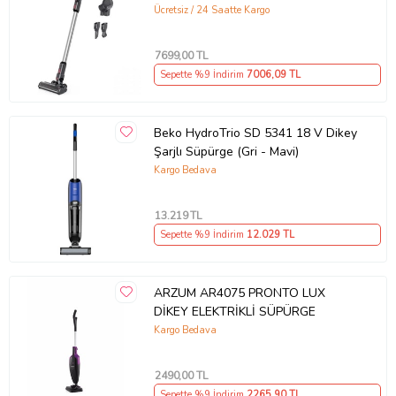
Ücretsiz / 24 Saatte Kargo
7699
,00 TL
Sepette %9 İndirim
7006
,09 TL
Beko HydroTrio SD 5341 18 V Dikey
Şarjlı Süpürge (Gri - Mavi)
Kargo Bedava
13.219
TL
Sepette %9 İndirim
12.029
TL
ARZUM AR4075 PRONTO LUX
DİKEY ELEKTRİKLİ SÜPÜRGE
Kargo Bedava
2490
,00 TL
Sepette %9 İndirim
2265
,90 TL