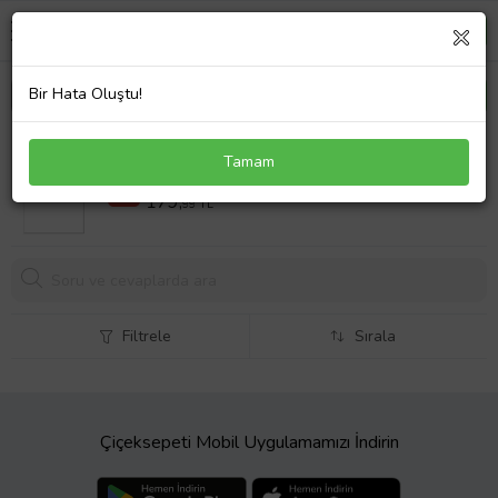
Bir Hata Oluştu!
Teflon Kek Kalıbı Küçük Boy
Tamam
276,79 TL
%35
179,
99 TL
Filtrele
Sırala
Çiçeksepeti Mobil Uygulamamızı İndirin