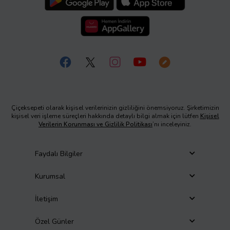
Çiçeksepeti olarak kişisel verilerinizin gizliliğini önemsiyoruz. Şirketimizin
kişisel veri işleme süreçleri hakkında detaylı bilgi almak için lütfen
Kişisel
Verilerin Korunması ve Gizlilik Politikası
’nı inceleyiniz.
Faydalı Bilgiler
Kurumsal
İletişim
Özel Günler