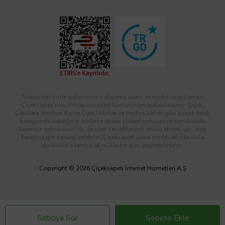
Türkiye’nin önde gelen online alışveriş sitesi ve mobil uygulaması
Çiçeksepeti’nde, ihtiyacınız olan tüm ürünleri bulabilirsiniz. Çiçek,
Çikolata, Hediye, Kişiye Özel Ürünler ve Hediye Setleri gibi birçok farklı
kategoride aradığınız binlerce ürünü sizlere sunuyor ve zamanında
kapınıza getiriyoruz! Siz de ister sevdiklerinizi mutlu etmek için, ister
kendiniz için sipariş verebilir; Çiçeksepeti Extra’nın fırsatlarla dolu
dünyasıyla tanışarak mutlu bir gün geçirebilirsiniz.
Copyright © 2026 Çiçeksepeti İnternet Hizmetleri A.Ş
Satıcıya Sor
Sepete Ekle