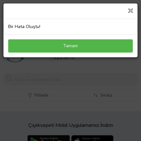
Bir Hata Oluştu!
Sahi Aksesuar İsimli Emzik Zinciri - Emzik Askısı -
Tamam
Bebek Hediyesi ÇSEZ017
Sepette %25 İndirim
439
,99 TL
329,
99 TL
Filtrele
Sırala
Çiçeksepeti Mobil Uygulamamızı İndirin