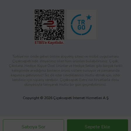
Türkiye’nin önde gelen online alışveriş sitesi ve mobil uygulaması
Çiçeksepeti’nde, ihtiyacınız olan tüm ürünleri bulabilirsiniz. Çiçek,
Çikolata, Hediye, Kişiye Özel Ürünler ve Hediye Setleri gibi birçok farklı
kategoride aradığınız binlerce ürünü sizlere sunuyor ve zamanında
kapınıza getiriyoruz! Siz de ister sevdiklerinizi mutlu etmek için, ister
kendiniz için sipariş verebilir; Çiçeksepeti Extra’nın fırsatlarla dolu
dünyasıyla tanışarak mutlu bir gün geçirebilirsiniz.
Copyright © 2026 Çiçeksepeti İnternet Hizmetleri A.Ş
Satıcıya Sor
Sepete Ekle