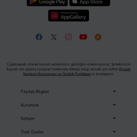
Çiçeksepeti olarak kişisel verilerinizin gizliliğini önemsiyoruz. Şirketimizin
kişisel veri işleme süreçleri hakkında detaylı bilgi almak için lütfen
Kişisel
Verilerin Korunması ve Gizlilik Politikası
’nı inceleyiniz.
Faydalı Bilgiler
Kurumsal
İletişim
Özel Günler