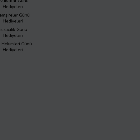
vukatlar Günü
Hediyeleri
emşireler Günü
Hediyeleri
Eczacılık Günü
Hediyeleri
ş Hekimleri Günü
Hediyeleri