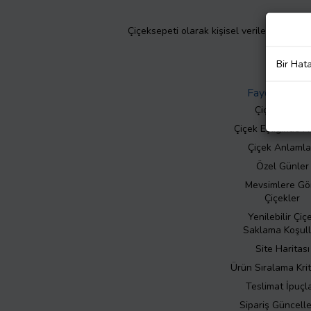
Çiçeksepeti olarak kişisel verilerinizin giz
Bir Hat
Faydalı Bilgil
Çiçek Bakımı
Çiçek Eşliğinde N
Çiçek Anlamla
Özel Günler
Mevsimlere Gö
Çiçekler
Yenilebilir Çiç
Saklama Koşull
Site Haritası
Ürün Sıralama Krit
Teslimat İpuçla
Sipariş Güncell