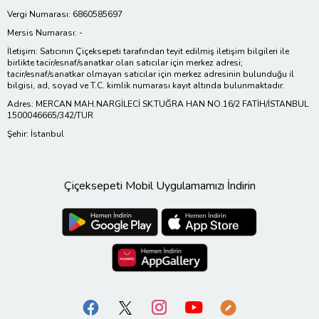
Vergi Numarası: 6860585697
Mersis Numarası: -
İletişim: Satıcının Çiçeksepeti tarafından teyit edilmiş iletişim bilgileri ile
birlikte tacir/esnaf/sanatkar olan satıcılar için merkez adresi;
tacir/esnaf/sanatkar olmayan satıcılar için merkez adresinin bulunduğu il
bilgisi, ad, soyad ve T.C. kimlik numarası kayıt altında bulunmaktadır.
Adres: MERCAN MAH.NARGİLECİ SK.TUĞRA HAN NO.16/2 FATİH/İSTANBUL
1500046665/342/TUR
Şehir: İstanbul
Çiçeksepeti Mobil Uygulamamızı İndirin