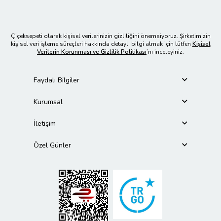
Çiçeksepeti olarak kişisel verilerinizin gizliliğini önemsiyoruz. Şirketimizin
kişisel veri işleme süreçleri hakkında detaylı bilgi almak için lütfen
Kişisel
Verilerin Korunması ve Gizlilik Politikası
’nı inceleyiniz.
Faydalı Bilgiler
Kurumsal
İletişim
Özel Günler