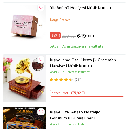
Yıldönümü Hediyesi Müzik Kutusu
Kargo Bedava
%28
649
,90 TL
899
,90 TL
69,32 TL'den Başlayan Taksitlerle
Kişiye İsme Özel Nostaljik Gramafon
Hareketli Müzik Kutusu
Aynı Gün Ücretsiz Teslimat
(261)
Sepet Fiyatı
375
,92 TL
Kişiye Özel Ahşap Nostaljik
Görünümlü Güneş Enerjili
Bluetoothlu Ledli Radyo
Aynı Gün Ücretsiz Teslimat