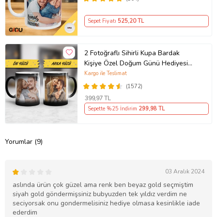
Sepet Fiyatı
525
,20 TL
2 Fotoğraflı Sihirli Kupa Bardak
Kişiye Özel Doğum Günü Hediyesi
Sevgiliye Hediye Anneye Babaya
Kargo ile Teslimat
Ablaya Abiye Kız Erkek Kardeşe
(1572)
Arkadaşa Resimli Günü Yıl Dönümü
399
,97 TL
Hediyesi
Sepette %25 İndirim
299
,98 TL
Yorumlar (9)
03 Aralık 2024
aslında ürün çok güzel ama renk ben beyaz gold seçmiştim
siyah gold göndermişsiniz bubyuzden tek yıldız verdim ne
seciyorsak onu gondermelisiniz hediye olmasa kesinlikle iade
ederdim