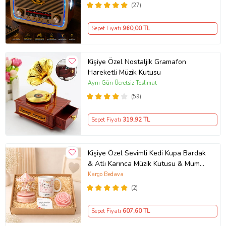
(27)
Sepet Fiyatı
960
,00 TL
Kişiye Özel Nostaljik Gramafon
Hareketli Müzik Kutusu
Aynı Gün Ücretsiz Teslimat
(59)
Sepet Fiyatı
319
,92 TL
Kişiye Özel Sevimli Kedi Kupa Bardak
& Atlı Karınca Müzik Kutusu & Mum
Hediye Kutusu
Kargo Bedava
(2)
Sepet Fiyatı
607
,60 TL