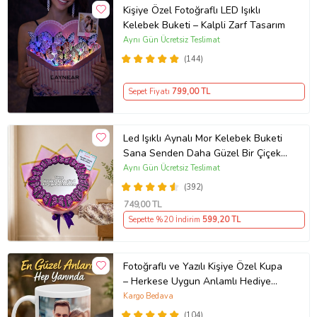
Kişiye Özel Fotoğraflı LED Işıklı
Kelebek Buketi – Kalpli Zarf Tasarım
Aynı Gün Ücretsiz Teslimat
(144)
Sepet Fiyatı
799
,00 TL
Led Işıklı Aynalı Mor Kelebek Buketi
Sana Senden Daha Güzel Bir Çiçek
Bulamadım Ayna Buket Sevgiliye
Aynı Gün Ücretsiz Teslimat
Hediye
(392)
749
,00 TL
Sepette %20 İndirim
599
,20 TL
Fotoğraflı ve Yazılı Kişiye Özel Kupa
– Herkese Uygun Anlamlı Hediye
Porselen Baskılı Kupa (Beyaz)
Kargo Bedava
(104)