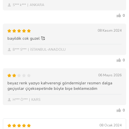
S*** k***
ANKARA
0
08 Kasım 2024
bayildik cok guzel 🥰
B*** S***
İSTANBUL-ANADOLU
0
06 Mayıs 2026
beyaz renk yazıyo kahverengi göndermişler resmen dalga
geçiyolar çiçeksepetinde böyle bişe beklemezdim
H*** Ö***
KARS
0
08 Ocak 2024