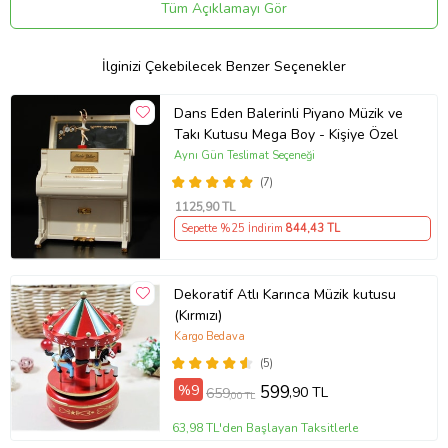
Müzik çalması için tuş kısımlarının bulunduğu halka arama
Tüm Açıklamayı Gör
yapılıyormuş gibi çevrilir ve ahize kısmı kaldırılır.
Genişlik: 16 cm
İlginizi Çekebilecek Benzer Seçenekler
Yükseklik: 19 cm
Dans Eden Balerinli Piyano Müzik ve
Ürün Kodu:
kcm78999308
Takı Kutusu Mega Boy - Kişiye Özel
Aynı Gün Teslimat Seçeneği
(7)
1125
,90 TL
Sepette %25 İndirim
844
,43 TL
Dekoratif Atlı Karınca Müzik kutusu
(Kırmızı)
Kargo Bedava
(5)
%9
599
,90 TL
659
,00 TL
63,98 TL'den Başlayan Taksitlerle