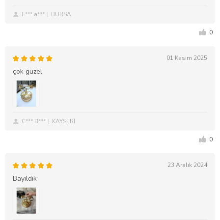
F*** a***
BURSA
0
01 Kasım 2025
çok güzel
C*** B***
KAYSERİ
0
23 Aralık 2024
Bayıldık