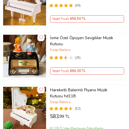
(49)
Sepet Fiyatı
656
,50 TL
İsme Özel Öpüşen Sevgililer Müzik
Kutusu
Kargo Bedava
(28)
Sepet Fiyatı
664
,30 TL
Hareketli Balerinli Piyano Müzik
Kutusu hd118
Kargo Bedava
(52)
583
,99 TL
62,29 TL'den Başlayan Taksitlerle