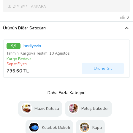
Z*** S***
ANKARA
0
Ürünün Diğer Satıcıları
hediyezin
9,9
Tahmini Kargoya Teslim: 10 Ağustos
Kargo Bedava
Sepet Fiyatı
Ürüne Git
796,60 TL
Daha Fazla Kategori
Müzik Kutusu
Peluş Buketler
Kelebek Buketi
Kupa