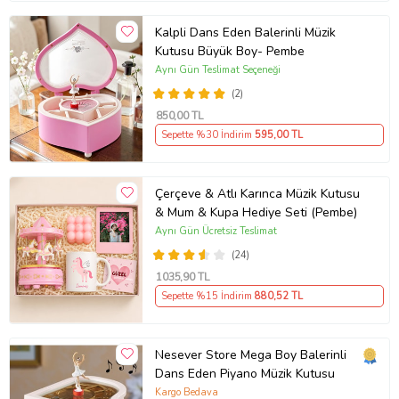
Kalpli Dans Eden Balerinli Müzik
Kutusu Büyük Boy- Pembe
Aynı Gün Teslimat Seçeneği
(2)
850
,00 TL
Sepette %30 İndirim
595
,00 TL
Çerçeve & Atlı Karınca Müzik Kutusu
& Mum & Kupa Hediye Seti (Pembe)
Aynı Gün Ücretsiz Teslimat
(24)
1035
,90 TL
Sepette %15 İndirim
880
,52 TL
Nesever Store Mega Boy Balerinli
Dans Eden Piyano Müzik Kutusu
Kargo Bedava