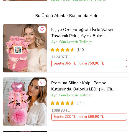
Bu Ürünü Alanlar Bunları da Aldı
Kişiye Özel Fotoğraflı İyi ki Varsın
Tasarımlı Peluş Ayıcık Buketi
(Pembe)
Aynı Gün Ücretsiz Teslimat
(140)
1124
,87 TL
Sepette 365 TL İndirim
759
,90 TL
Premium Silindir Kalpli Pembe
Kutusunda, Balonlu LED Işıklı 6’lı
Pembe Ayıcık Buketi Arkadaşa
Aynı Gün Ücretsiz Teslimat
Sevgiliye Hediye
(353)
1099
,90 TL
Sepette 200 TL İndirim
899
,90 TL