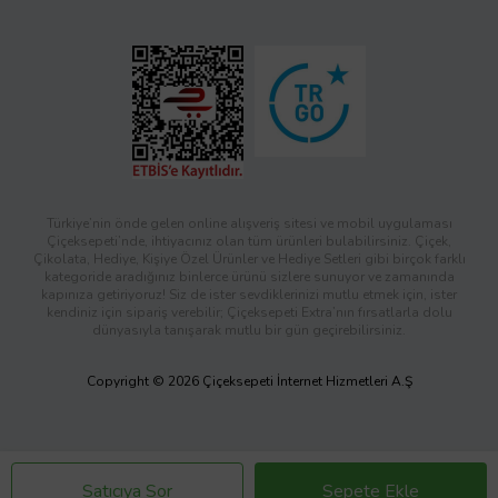
Türkiye’nin önde gelen online alışveriş sitesi ve mobil uygulaması
Çiçeksepeti’nde, ihtiyacınız olan tüm ürünleri bulabilirsiniz. Çiçek,
Çikolata, Hediye, Kişiye Özel Ürünler ve Hediye Setleri gibi birçok farklı
kategoride aradığınız binlerce ürünü sizlere sunuyor ve zamanında
kapınıza getiriyoruz! Siz de ister sevdiklerinizi mutlu etmek için, ister
kendiniz için sipariş verebilir; Çiçeksepeti Extra’nın fırsatlarla dolu
dünyasıyla tanışarak mutlu bir gün geçirebilirsiniz.
Copyright © 2026 Çiçeksepeti İnternet Hizmetleri A.Ş
Satıcıya Sor
Sepete Ekle