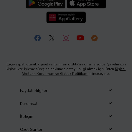
Çiçeksepeti olarak kişisel verilerinizin gizliliğini önemsiyoruz. Şirketimizin
kişisel veri işleme süreçleri hakkında detaylı bilgi almak için lütfen
Kişisel
Verilerin Korunması ve Gizlilik Politikası
’nı inceleyiniz.
Faydalı Bilgiler
Kurumsal
İletişim
Özel Günler