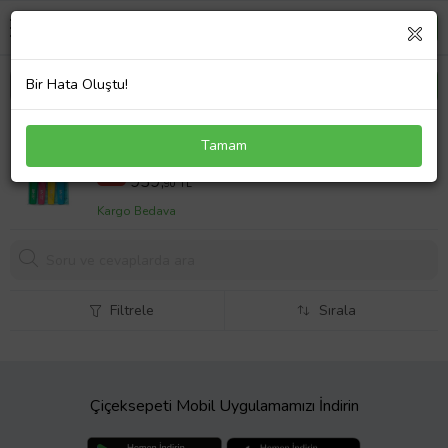
Bir Hata Oluştu!
Tepe Select Comp.X Soft 4 Lü (küçük Başlıklı)
Tamam
1000,00 TL
%6
939,
90 TL
Kargo Bedava
Filtrele
Sırala
Çiçeksepeti Mobil Uygulamamızı İndirin