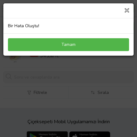
Bir Hata Oluştu!
Terapi ve Diğer Şeyler
Tamam
405 TL
%15
345,
60 TL
Filtrele
Sırala
Çiçeksepeti Mobil Uygulamamızı İndirin