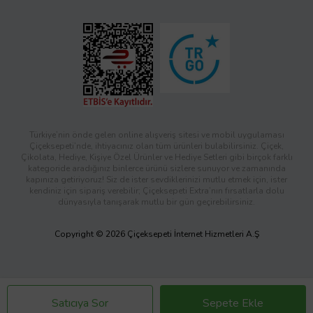
Türkiye’nin önde gelen online alışveriş sitesi ve mobil uygulaması
Çiçeksepeti’nde, ihtiyacınız olan tüm ürünleri bulabilirsiniz. Çiçek,
Çikolata, Hediye, Kişiye Özel Ürünler ve Hediye Setleri gibi birçok farklı
kategoride aradığınız binlerce ürünü sizlere sunuyor ve zamanında
kapınıza getiriyoruz! Siz de ister sevdiklerinizi mutlu etmek için, ister
kendiniz için sipariş verebilir; Çiçeksepeti Extra’nın fırsatlarla dolu
dünyasıyla tanışarak mutlu bir gün geçirebilirsiniz.
Copyright © 2026 Çiçeksepeti İnternet Hizmetleri A.Ş
Satıcıya Sor
Sepete Ekle