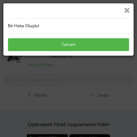
Bir Hata Oluştu!
Tgb 101s 50cc Arka Çanta Uyumlu Eko Branda
Tamam
Motor Ekonomik Koruma Gri
Sepette %10 İndirim
899
,99 TL
809,
99 TL
Kargo Bedava
Filtrele
Sırala
Çiçeksepeti Mobil Uygulamamızı İndirin