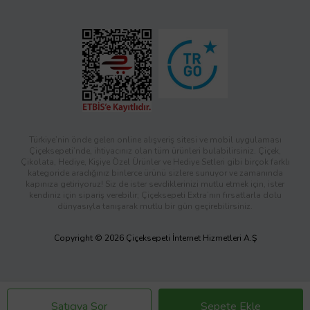
Türkiye’nin önde gelen online alışveriş sitesi ve mobil uygulaması
Çiçeksepeti’nde, ihtiyacınız olan tüm ürünleri bulabilirsiniz. Çiçek,
Çikolata, Hediye, Kişiye Özel Ürünler ve Hediye Setleri gibi birçok farklı
kategoride aradığınız binlerce ürünü sizlere sunuyor ve zamanında
kapınıza getiriyoruz! Siz de ister sevdiklerinizi mutlu etmek için, ister
kendiniz için sipariş verebilir; Çiçeksepeti Extra’nın fırsatlarla dolu
dünyasıyla tanışarak mutlu bir gün geçirebilirsiniz.
Copyright © 2026 Çiçeksepeti İnternet Hizmetleri A.Ş
Satıcıya Sor
Sepete Ekle