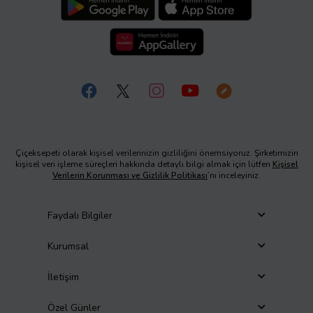
Çiçeksepeti olarak kişisel verilerinizin gizliliğini önemsiyoruz. Şirketimizin
kişisel veri işleme süreçleri hakkında detaylı bilgi almak için lütfen
Kişisel
Verilerin Korunması ve Gizlilik Politikası
’nı inceleyiniz.
Faydalı Bilgiler
Kurumsal
İletişim
Özel Günler