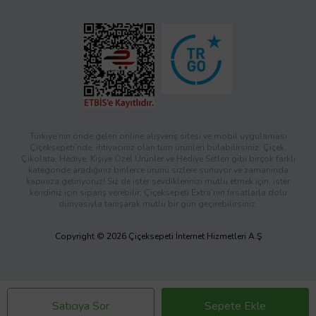
Türkiye’nin önde gelen online alışveriş sitesi ve mobil uygulaması
Çiçeksepeti’nde, ihtiyacınız olan tüm ürünleri bulabilirsiniz. Çiçek,
Çikolata, Hediye, Kişiye Özel Ürünler ve Hediye Setleri gibi birçok farklı
kategoride aradığınız binlerce ürünü sizlere sunuyor ve zamanında
kapınıza getiriyoruz! Siz de ister sevdiklerinizi mutlu etmek için, ister
kendiniz için sipariş verebilir; Çiçeksepeti Extra’nın fırsatlarla dolu
dünyasıyla tanışarak mutlu bir gün geçirebilirsiniz.
Copyright © 2026 Çiçeksepeti İnternet Hizmetleri A.Ş
Satıcıya Sor
Sepete Ekle