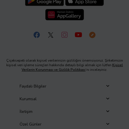
Çiçeksepeti olarak kişisel verilerinizin gizliliğini önemsiyoruz. Şirketimizin
kişisel veri işleme süreçleri hakkında detaylı bilgi almak için lütfen
Kişisel
Verilerin Korunması ve Gizlilik Politikası
’nı inceleyiniz.
Faydalı Bilgiler
Kurumsal
İletişim
Özel Günler