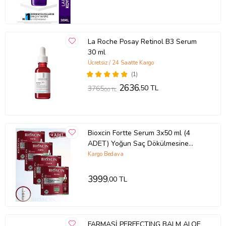
La Roche Posay Retinol B3 Serum
30 ml
Ücretsiz / 24 Saatte Kargo
(1)
2636
,50 TL
3765
,00 TL
Bioxcin Fortte Serum 3x50 ml (4
ADET) Yoğun Saç Dökülmesine
Karşı Serum & (1 ADET) YÜZ
Kargo Bedava
TEMİZLEME JEL
3999
,00 TL
FARMASİ PERFECTING BALM ALOE