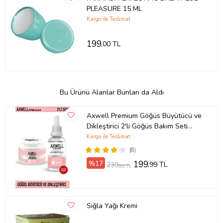
PLEASURE 15 ML
Kargo ile Teslimat
199
,00 TL
Bu Ürünü Alanlar Bunları da Aldı
Axwell Premium Göğüs Büyütücü ve
Dikleştirici 2'li Göğüs Bakım Seti
(Serum 30ml+ Krem 100ml)
Kargo ile Teslimat
(8)
%17
199
,99 TL
239
,99 TL
Sığla Yağı Kremi