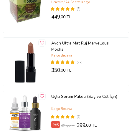
Ücretsiz / 24 Saatte Kargo
(3)
449
,00 TL
Avon Ultra Mat Ruj Marvellous
Mocha
Kargo Bedava
(92)
350
,00 TL
Üçlü Serum Paketi (Saç ve Cilt İçin)
Kargo Bedava
(6)
%6
399
,00 TL
425
,00 TL