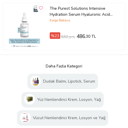
The Purest Solutions Intensive
Hydration Serum Hyaluronic Acid
%2 + B5
Kargo Bedava
%23
486
,30 TL
632
,19 TL
Daha Fazla Kategori
Dudak Balmı, Lipstick, Serum
Yüz Nemlendirici Krem, Losyon, Yağ
Vücut Nemlendirici Krem, Losyon ve Yağ