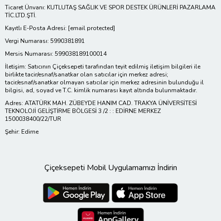
Ticaret Ünvanı: KUTLUTAŞ SAĞLIK VE SPOR DESTEK ÜRÜNLERİ PAZARLAMA
TİC.LTD.ŞTİ.
Kayıtlı E-Posta Adresi:
[email protected]
Vergi Numarası: 5990381891
Mersis Numarası: 599038189100014
İletişim: Satıcının Çiçeksepeti tarafından teyit edilmiş iletişim bilgileri ile
birlikte tacir/esnaf/sanatkar olan satıcılar için merkez adresi;
tacir/esnaf/sanatkar olmayan satıcılar için merkez adresinin bulunduğu il
bilgisi, ad, soyad ve T.C. kimlik numarası kayıt altında bulunmaktadır.
Adres: ATATÜRK MAH. ZÜBEYDE HANIM CAD. TRAKYA ÜNİVERSİTESİ
TEKNOLOJİ GELİŞTİRME BÖLGESİ 3 /2 : : EDİRNE MERKEZ
1500038400/22/TUR
Şehir: Edirne
Çiçeksepeti Mobil Uygulamamızı İndirin