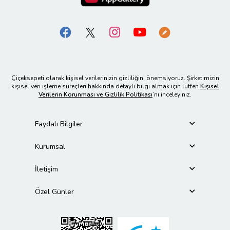
Çiçeksepeti olarak kişisel verilerinizin gizliliğini önemsiyoruz. Şirketimizin
kişisel veri işleme süreçleri hakkında detaylı bilgi almak için lütfen
Kişisel
Verilerin Korunması ve Gizlilik Politikası
’nı inceleyiniz.
Faydalı Bilgiler
Kurumsal
İletişim
Özel Günler