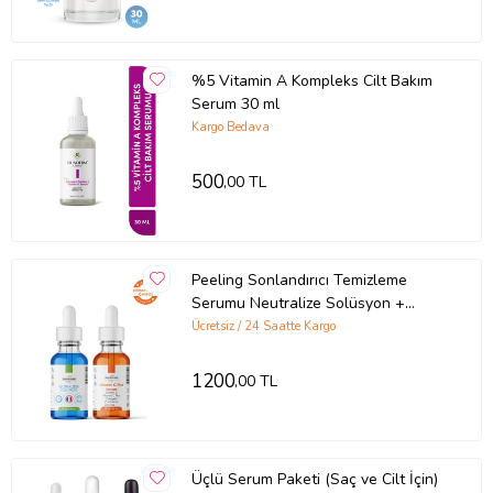
%5 Vitamin A Kompleks Cilt Bakım
Serum 30 ml
Kargo Bedava
500
,00 TL
Peeling Sonlandırıcı Temizleme
Serumu Neutralize Solüsyon +
Vitamin C Serum
Ücretsiz / 24 Saatte Kargo
1200
,00 TL
Üçlü Serum Paketi (Saç ve Cilt İçin)