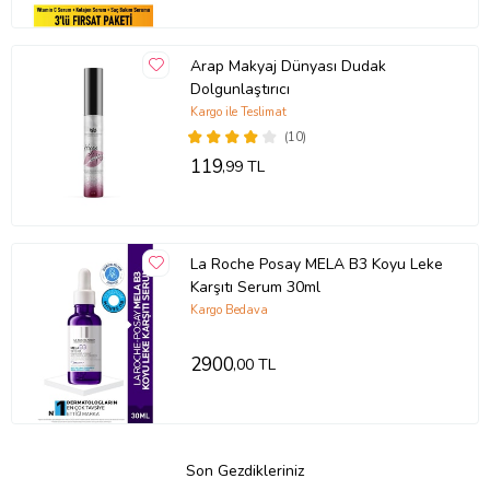
Arap Makyaj Dünyası Dudak
Dolgunlaştırıcı
Kargo ile Teslimat
(10)
119
,99 TL
La Roche Posay MELA B3 Koyu Leke
Karşıtı Serum 30ml
Kargo Bedava
2900
,00 TL
Son Gezdikleriniz