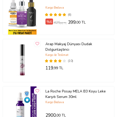
Kargo Bedava
(6)
%6
399
,00 TL
425
,00 TL
Arap Makyaj Dünyası Dudak
Dolgunlaştırıcı
Kargo ile Teslimat
(10)
119
,99 TL
La Roche Posay MELA B3 Koyu Leke
Karşıtı Serum 30ml
Kargo Bedava
2900
,00 TL