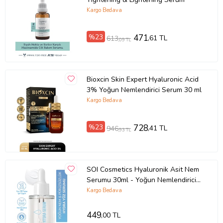
Kargo Bedava
%23
471
,61 TL
613
,09 TL
Bioxcin Skin Expert Hyaluronic Acid
3% Yoğun Nemlendirici Serum 30 ml
Kargo Bedava
%23
728
,41 TL
946
,93 TL
SOI Cosmetics Hyaluronik Asit Nem
Serumu 30ml - Yoğun Nemlendirici
ve Dolgunlaştırıcı Hydra Serum
Kargo Bedava
449
,00 TL