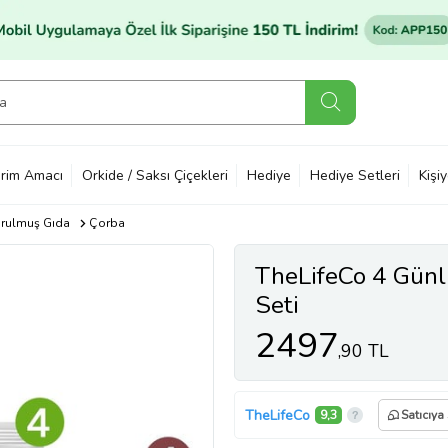
rim Amacı
Orkide / Saksı Çiçekleri
Hediye
Hediye Setleri
Kişi
urulmuş Gıda
Çorba
TheLifeCo 4 Günl
Seti
2497
,90 TL
TheLifeCo
9,3
Satıcıya