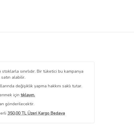
stoklarla sınırlıdır. Bir tüketici bu kampanya
tın alabilir.
arında değişiklik yapma hakkını saklı tutar.
renmek için
tıklayın.
an gönderilecektir.
erli
350,00 TL Üzeri Kargo Bedava
 Görüntüle
iyat bilgileri, satıcı tarafından