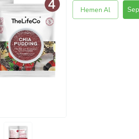
Sep
Hemen Al