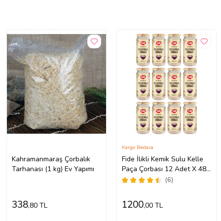
Kargo Bedava
Kahramanmaraş Çorbalık
Fide İlikli Kemik Sulu Kelle
Tarhanası (1 kg) Ev Yapımı
Paça Çorbası 12 Adet X 480
ML
(6)
338
1200
,80 TL
,00 TL