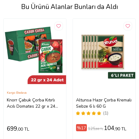
Bu Ürünü Alanlar Bunları da Aldı
Kargo Bedava
Knorr Çabuk Çorba Kıtırlı
Altunsa Hazır Çorba Kremalı
Acılı Domates 22 gr x 24
Sebze 6 lı 60 G
Adet
(1)
104
699
%17
125
,90 TL
,00 TL
,88 TL