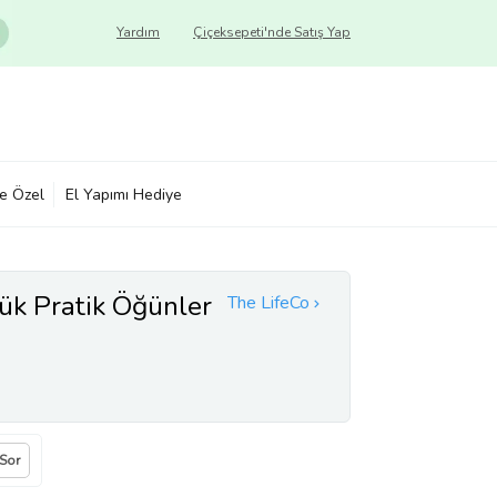
Yardım
Çiçeksepeti'nde Satış Yap
ye Özel
El Yapımı Hediye
ük Pratik Öğünler
The LifeCo
 Sor