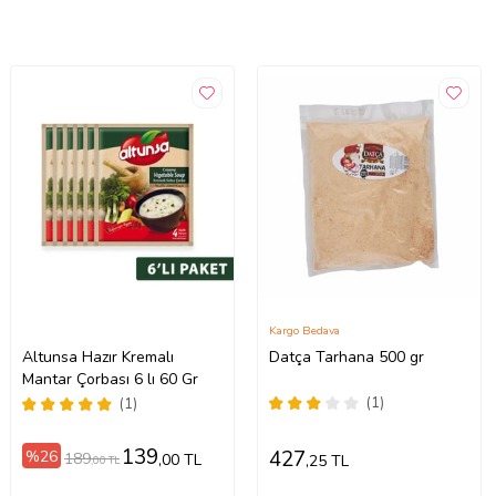
Kargo Bedava
Altunsa Hazır Kremalı
Datça Tarhana 500 gr
Mantar Çorbası 6 lı 60 Gr
(1)
(1)
139
427
%26
189
,00 TL
,25 TL
,00 TL