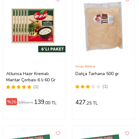
Kargo Bedava
Altunsa Hazır Kremalı
Datça Tarhana 500 gr
Mantar Çorbası 6 lı 60 Gr
(1)
(1)
139
427
%26
189
,00 TL
,25 TL
,00 TL