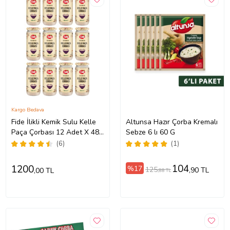
Kargo Bedava
Fide İlikli Kemik Sulu Kelle
Altunsa Hazır Çorba Kremalı
Paça Çorbası 12 Adet X 480
Sebze 6 lı 60 G
ML
(6)
(1)
104
1200
%17
125
,90 TL
,00 TL
,88 TL