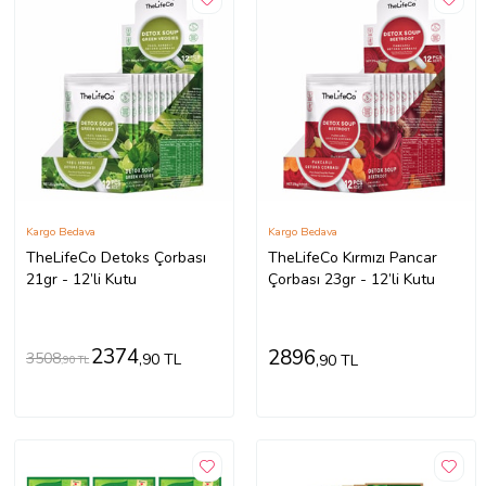
Kargo Bedava
Kargo Bedava
TheLifeCo Detoks Çorbası
TheLifeCo Kırmızı Pancar
21gr - 12’li Kutu
Çorbası 23gr - 12’li Kutu
2374
2896
3508
,90 TL
,90 TL
,90 TL