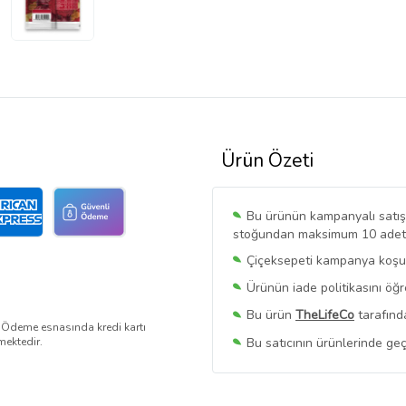
Ürün Özeti
Bu ürünün kampanyalı satışı 
stoğundan maksimum 10 adet sa
Çiçeksepeti kampanya koşull
Ürünün iade politikasını öğ
Bu ürün
TheLifeCo
tarafınd
. Ödeme esnasında kredi kartı
Bu satıcının ürünlerinde geç
mektedir.
Bu Satıcının
Tüm Ürünlerini
Ürün sayfasında gördüğünüz f