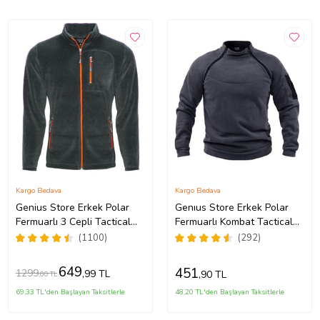
Kargo Bedava
Kargo Bedava
Genius Store Erkek Polar
Genıus Store Erkek Polar
Fermuarlı 3 Cepli Tactical
Fermuarlı Kombat Tactical
Fleece (11 Renk) (Füme)
Cepli Outdoor Polar (Füme)
(1100)
(292)
649
451
1299
,99 TL
,90 TL
,00 TL
69,33 TL'den Başlayan Taksitlerle
48,20 TL'den Başlayan Taksitlerle