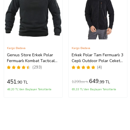
Kargo Bedava
Kargo Bedava
Genıus Store Erkek Polar
Erkek Polar Tam Fermuarlı 3
Fermuarlı Kombat Tactical
Cepli Outdoor Polar Ceket
Cepli Outdoor Polar (Siyah)
Tactical Flecee (Siyah)
(293)
(4)
649
451
1299
,99 TL
,90 TL
,00 TL
48,20 TL'den Başlayan Taksitlerle
69,33 TL'den Başlayan Taksitlerle