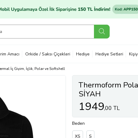
rim Amacı
Orkide / Saksı Çiçekleri
Hediye
Hediye Setleri
Kişi
ermal İç Giyim, İçlik, Polar ve Softshell
Thermoform Polar
SİYAH
1949
,00 TL
Beden
XS
S