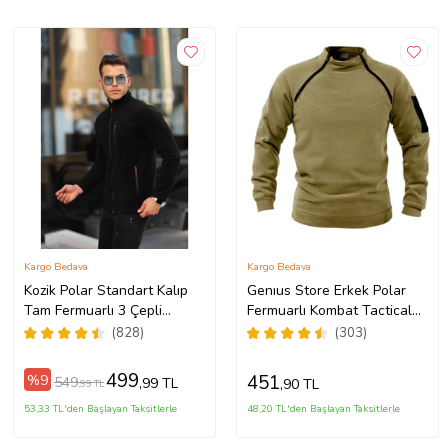
Kargo Bedava
Kargo Bedava
Kozik Polar Standart Kalıp
Genıus Store Erkek Polar
Tam Fermuarlı 3 Çepli
Fermuarlı Kombat Tactical
Balıkçı Yaka Siyah Renk
Cepli Outdoor Polar (Bej)
(828)
(303)
Erkek Polar (Siyah)
499
451
%9
549
,99 TL
,90 TL
,99 TL
53,33 TL'den Başlayan Taksitlerle
48,20 TL'den Başlayan Taksitlerle