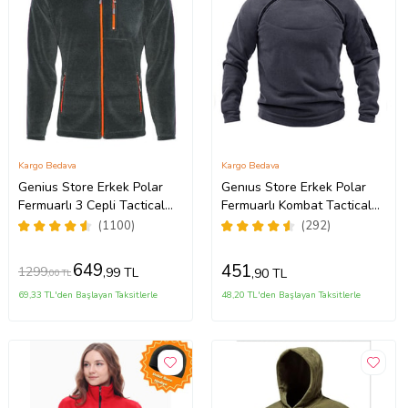
Kargo Bedava
Kargo Bedava
Genius Store Erkek Polar
Genıus Store Erkek Polar
Fermuarlı 3 Cepli Tactical
Fermuarlı Kombat Tactical
Fleece (11 Renk) (Füme)
Cepli Outdoor Polar (Füme)
(1100)
(292)
649
451
1299
,99 TL
,90 TL
,00 TL
69,33 TL'den Başlayan Taksitlerle
48,20 TL'den Başlayan Taksitlerle