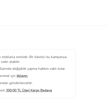
stoklarla sınırlıdır. Bir tüketici bu kampanya
tın alabilir.
arında değişiklik yapma hakkını saklı tutar.
renmek için
tıklayın.
ından gönderilecektir.
erli
350,00 TL Üzeri Kargo Bedava
 Görüntüle
iyat bilgileri, satıcı tarafından