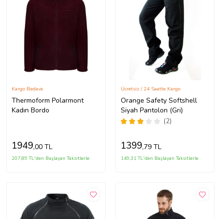
Kargo Bedava
Ücretsiz / 24 Saatte Kargo
Thermoform Polarmont
Orange Safety Softshell
Kadın Bordo
Siyah Pantolon (Gri)
(2)
1949
1399
,00 TL
,79 TL
207,89 TL'den Başlayan Taksitlerle
149,31 TL'den Başlayan Taksitlerle