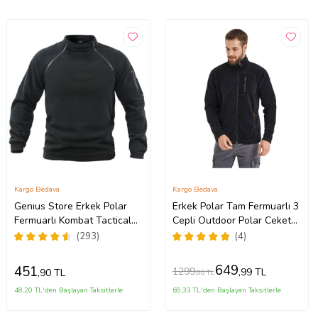
Kargo Bedava
Kargo Bedava
Genıus Store Erkek Polar
Erkek Polar Tam Fermuarlı 3
Fermuarlı Kombat Tactical
Cepli Outdoor Polar Ceket
Cepli Outdoor Polar (Siyah)
Tactical Flecee (Siyah)
(293)
(4)
649
451
1299
,99 TL
,90 TL
,00 TL
48,20 TL'den Başlayan Taksitlerle
69,33 TL'den Başlayan Taksitlerle