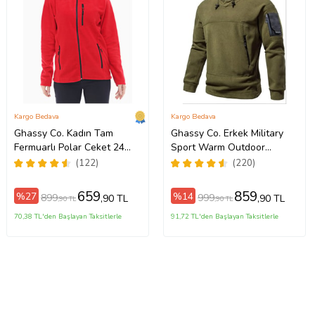
Kargo Bedava
Kargo Bedava
Ghassy Co. Kadın Tam
Ghassy Co. Erkek Military
Fermuarlı Polar Ceket 24
Sport Warm Outdoor
Renk (Kırmızı)
Kapüşonlu Polar Ceket (Açık
(122)
(220)
Haki)
659
859
%27
%14
899
999
,90 TL
,90 TL
,90 TL
,90 TL
70,38 TL'den Başlayan Taksitlerle
91,72 TL'den Başlayan Taksitlerle