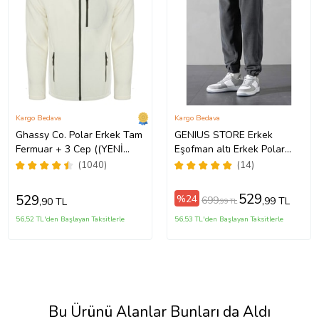
Kargo Bedava
Kargo Bedava
Ghassy Co. Polar Erkek Tam
GENIUS STORE Erkek
Fermuar + 3 Cep ((YENİ
Eşofman altı Erkek Polar
SEZON)) (Beyaz)
Oversize Polar (Füme)
(1040)
(14)
529
529
%24
699
,99 TL
,90 TL
,99 TL
56,52 TL'den Başlayan Taksitlerle
56,53 TL'den Başlayan Taksitlerle
Bu Ürünü Alanlar Bunları da Aldı