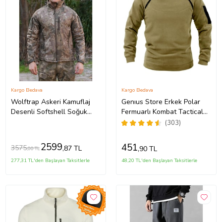
Kargo Bedava
Kargo Bedava
Wolftrap Askeri Kamuflaj
Genıus Store Erkek Polar
Desenli Softshell Soğuk
Fermuarlı Kombat Tactical
Geçirmez Mont
Cepli Outdoor Polar (Bej)
(303)
2599
451
3575
,87 TL
,90 TL
,00 TL
277,31 TL'den Başlayan Taksitlerle
48,20 TL'den Başlayan Taksitlerle