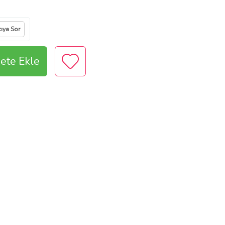
cıya Sor
ete Ekle