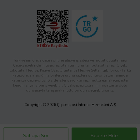
Türkiye’nin önde gelen online alışveriş sitesi ve mobil uygulaması
Çiçeksepeti’nde, ihtiyacınız olan tüm ürünleri bulabilirsiniz. Çiçek,
Çikolata, Hediye, Kişiye Özel Ürünler ve Hediye Setleri gibi birçok farklı
kategoride aradığınız binlerce ürünü sizlere sunuyor ve zamanında
kapınıza getiriyoruz! Siz de ister sevdiklerinizi mutlu etmek için, ister
kendiniz için sipariş verebilir; Çiçeksepeti Extra’nın fırsatlarla dolu
dünyasıyla tanışarak mutlu bir gün geçirebilirsiniz.
Copyright © 2026 Çiçeksepeti İnternet Hizmetleri A.Ş
Satıcıya Sor
Sepete Ekle