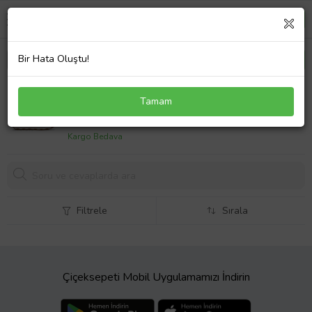
Bir Hata Oluştu!
Timberland Winsor Trail Low Lace Up Wp Erkek
Tamam
Trekking Ayakkabısı TB0A6DH2EJK1 Mavi
6999,
00 TL
Kargo Bedava
Filtrele
Sırala
Çiçeksepeti Mobil Uygulamamızı İndirin