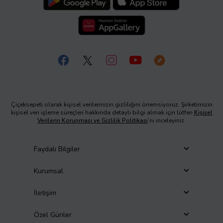
Çiçeksepeti olarak kişisel verilerinizin gizliliğini önemsiyoruz. Şirketimizin
kişisel veri işleme süreçleri hakkında detaylı bilgi almak için lütfen
Kişisel
Verilerin Korunması ve Gizlilik Politikası
’nı inceleyiniz.
Faydalı Bilgiler
Kurumsal
İletişim
Özel Günler