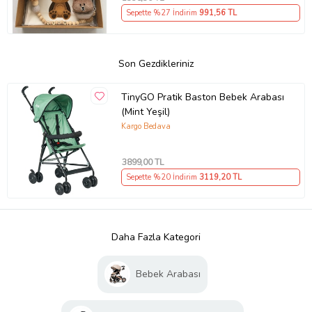
Sepette %27 İndirim
991
,56 TL
Son Gezdikleriniz
TinyGO Pratik Baston Bebek Arabası
(Mint Yeşil)
Kargo Bedava
3899
,00 TL
Sepette %20 İndirim
3119
,20 TL
Daha Fazla Kategori
Bebek Arabası