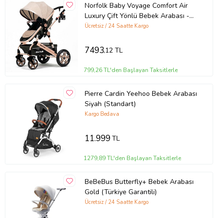
Norfolk Baby Voyage Comfort Air
Luxury Çift Yönlü Bebek Arabası -
Ayak Örtüsü Hediye (Kahverengi)
Ücretsiz / 24 Saatte Kargo
7493
,12 TL
799,26 TL'den Başlayan Taksitlerle
Pierre Cardin Yeehoo Bebek Arabası
Siyah (Standart)
Kargo Bedava
11.999
TL
1279,89 TL'den Başlayan Taksitlerle
BeBeBus Butterfly+ Bebek Arabası
Gold (Türkiye Garantili)
Ücretsiz / 24 Saatte Kargo