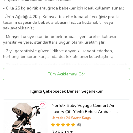
- 0 ila 25 kg ağırlık aralığında bebekler için ideal kullanım sunar.;
-Ürün Ağırlığı 4.2Kg- Kolayca tek elle kapatabileceğiniz pratik
tasarım sayesinde bebek arabasını hızlıca kullanabilir veya
saklayabilirsiniz.;
- Menşei Türkiye olan bu bebek arabası, yerli üretim kalitesini
yansıtır ve yerel standartlara uygun olarak üretilmiştir.;
- 2 yıl garantisiyle güvenilirlik ve dayanıklılık vaat ederken,
herhangi bir sorun karşısında destek almanızı kolaylaştırır.;
- Tekstil materyali sayesinde hafiflik ve konforu bir arada sunarak
uzun süreli kullanım için idealdir; ancak yıkama esnasında dikkatli
Tüm Açıklamayı Gör
olunması gerekir.;
Ürün Kodu:
kcm64151759
İlginizi Çekebilecek Benzer Seçenekler
Norfolk Baby Voyage Comfort Air
Luxury Çift Yönlü Bebek Arabası -
Ayak Örtüsü Hediye (Kahverengi)
Ücretsiz / 24 Saatte Kargo
(8)
7493
,12 TL