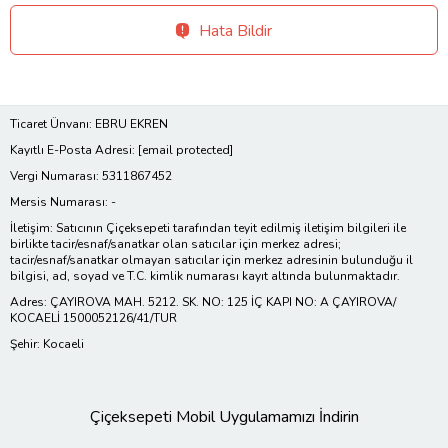
Hata Bildir
Ticaret Ünvanı: EBRU EKREN
Kayıtlı E-Posta Adresi:
[email protected]
Vergi Numarası: 5311867452
Mersis Numarası: -
İletişim: Satıcının Çiçeksepeti tarafından teyit edilmiş iletişim bilgileri ile
birlikte tacir/esnaf/sanatkar olan satıcılar için merkez adresi;
tacir/esnaf/sanatkar olmayan satıcılar için merkez adresinin bulunduğu il
bilgisi, ad, soyad ve T.C. kimlik numarası kayıt altında bulunmaktadır.
Adres: ÇAYIROVA MAH. 5212. SK. NO: 125 İÇ KAPI NO: A ÇAYIROVA/
KOCAELİ 1500052126/41/TUR
Şehir: Kocaeli
Çiçeksepeti Mobil Uygulamamızı İndirin