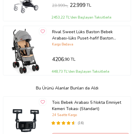
22.999
TL
23.999
TL
2453,22 TL'den Başlayan Taksitlerle
Rival Sweet Lüks Baston Bebek
Arabası-lüks Puset-hafif Baston
Bebek Arabası
Kargo Bedava
4206
,90 TL
448,73 TL'den Başlayan Taksitlerle
Bu Ürünü Alanlar Bunları da Aldı
Tois Bebek Arabası 5 Nokta Emniyet
Kemeri Tokası (Standart)
24 Saatte Kargo
(16)