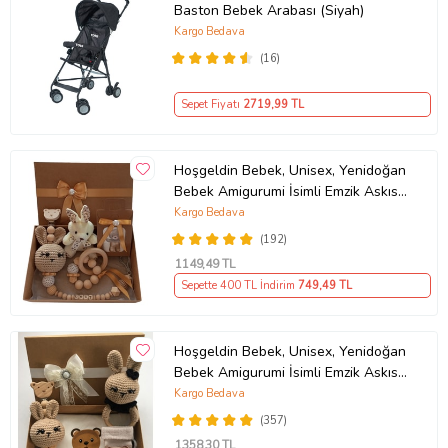
Baston Bebek Arabası (Siyah)
Kargo Bedava
(16)
Sepet Fiyatı
2719
,99 TL
Hoşgeldin Bebek, Unisex, Yenidoğan
Bebek Amigurumi İsimli Emzik Askısı
Hediye Seti
Kargo Bedava
(192)
1149
,49 TL
Sepette 400 TL İndirim
749
,49 TL
Hoşgeldin Bebek, Unisex, Yenidoğan
Bebek Amigurumi İsimli Emzik Askısı
Hediye Seti
Kargo Bedava
(357)
1358
,30 TL