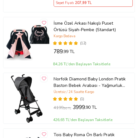
Sepet Fiyatı
207
,99 TL
İsme Özel Arkası Nakışlı Puset
Örtüsü Siyah-Pembe (Standart)
Kargo Bedava
(12)
789
,99 TL
84,26 TL'den Başlayan Taksitlerle
Norfolk Diamond Baby London Pratik
Baston Bebek Arabası - Yağmurluk
Hediyeli (Antrasit)
Ücretsiz / 24 Saatte Kargo
(1)
3999
,90 TL
4199
,90 TL
426,65 TL'den Başlayan Taksitlerle
Tois Baby Roma Ön Barlı Pratik