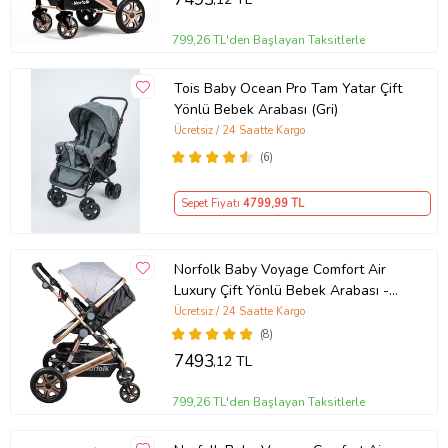
799,26 TL'den Başlayan Taksitlerle
Tois Baby Ocean Pro Tam Yatar Çift
Yönlü Bebek Arabası (Gri)
Ücretsiz / 24 Saatte Kargo
(6)
Sepet Fiyatı
4799
,99 TL
Norfolk Baby Voyage Comfort Air
Luxury Çift Yönlü Bebek Arabası -
Ayak Örtüsü Hediye (Gri)
Ücretsiz / 24 Saatte Kargo
(8)
7493
,12 TL
799,26 TL'den Başlayan Taksitlerle