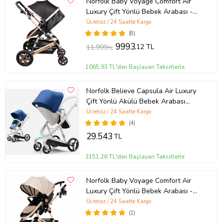
Norfolk Baby Voyage Comfort Air
Luxury Çift Yönlü Bebek Arabası -
Ayak Örtüsü Hediye (Siyah)
Ücretsiz / 24 Saatte Kargo
(8)
9993
,12 TL
11.999
TL
1065,93 TL'den Başlayan Taksitlerle
Norfolk Believe Capsula Air Luxury
Çift Yönlü Akülü Bebek Arabası
(Standart)
Ücretsiz / 24 Saatte Kargo
(4)
29.543
TL
3151,26 TL'den Başlayan Taksitlerle
Norfolk Baby Voyage Comfort Air
Luxury Çift Yönlü Bebek Arabası -
Ayak Örtüsü Hediye (Kahverengi)
Ücretsiz / 24 Saatte Kargo
(1)