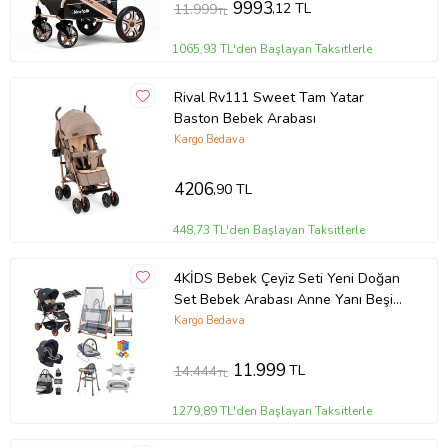
9993
,12 TL
11.999
TL
1065,93 TL'den Başlayan Taksitlerle
Rival Rv111 Sweet Tam Yatar
Baston Bebek Arabası
Kargo Bedava
4206
,90 TL
448,73 TL'den Başlayan Taksitlerle
4KİDS Bebek Çeyiz Seti Yeni Doğan
Set Bebek Arabası Anne Yanı Beşik
Anakucağı Mama Sandalyesi Puset
Kargo Bedava
(Standart)
11.999
TL
14.444
TL
1279,89 TL'den Başlayan Taksitlerle