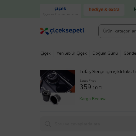
Çiçek ve Gurme Lezzetler
Çiçek
Yenilebilir Çiçek
Doğum Günü
Gönde
Tofaş Serçe için ışıklı lüks
Sepet Fiyatı
359,
10 TL
Kargo Bedava