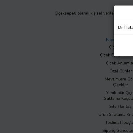
Çiçeksepeti olarak kişisel verilerinizin giz
Bir Hat
Faydalı Bilgil
Çiçek Bakımı
Çiçek Eşliğinde N
Çiçek Anlamla
Özel Günler
Mevsimlere Gö
Çiçekler
Yenilebilir Çiç
Saklama Koşull
Site Haritası
Ürün Sıralama Krit
Teslimat İpuçla
Sipariş Güncell