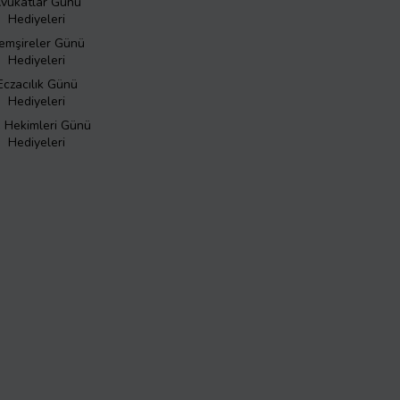
vukatlar Günü
Hediyeleri
emşireler Günü
Hediyeleri
Eczacılık Günü
Hediyeleri
ş Hekimleri Günü
Hediyeleri