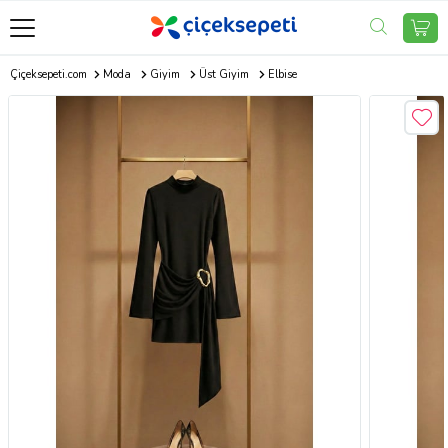
Çiçeksepeti.com
Moda
Giyim
Üst Giyim
Elbise