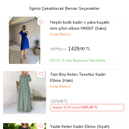
Ürün Kodu:
kcm78506822
İlginizi Çekebilecek Benzer Seçenekler
Neşeli butik kadın v yaka kuşaklı
mini şifon elbise NM007 (Saks)
Kargo Bedava
1429
,90 TL
1979
,90 TL
152,52 TL'den Başlayan Taksitlerle
Tam Boy Keten Tesettür Kadın
Elbise (Haki)
Kargo Bedava
1279
,99 TL
Sepette %30 İndirim
895
,99 TL
Yazlık Keten Kadın Elbise (Siyah)