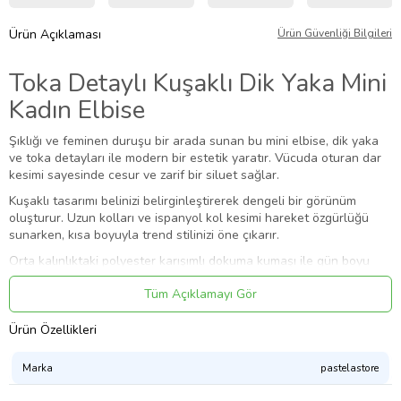
Ürün Açıklaması
Ürün Güvenliği Bilgileri
Toka Detaylı Kuşaklı Dik Yaka Mini
Kadın Elbise
Şıklığı ve feminen duruşu bir arada sunan bu mini elbise, dik yaka
ve toka detayları ile modern bir estetik yaratır. Vücuda oturan dar
kesimi sayesinde cesur ve zarif bir siluet sağlar.
Kuşaklı tasarımı belinizi belirginleştirerek dengeli bir görünüm
oluşturur. Uzun kolları ve ispanyol kol kesimi hareket özgürlüğü
sunarken, kısa boyuyla trend stilinizi öne çıkarır.
Orta kalınlıktaki polyester karışımlı dokuma kumaşı ile gün boyu
konfor sağlar ve tüylenme yapmayan yapısı uzun ömürlü kullanım
Tüm Açıklamayı Gör
sunar. Düz deseni ve şık detayları ile günlük kombinden gece
davetlerine kadar farklı stillerde tercih edilebilir.
Ürün Özellikleri
Her yaştan kadının gardırobunda yer alması gereken bu mini elbise,
trend ortamlarda dikkat çeken cool & comfort bir parçadır.
Marka
pastelastore