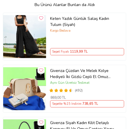
Bu Ürünü Alanlar Bunları da Aldı
Keten Yazlık Günlük Salaş Kadın
Tulum (Siyah)
Kargo Bedava
Sepet Fiyatı
1119
,99 TL
Givenza Çüzdan Ve Melek Kolye
Hediyeli İki Gözlü Cepli El Omuz
Çanta (Krem)
Aynı Gün Ücretsiz Teslimat
(492)
869
,00 TL
Sepette %15 İndirim
738
,65 TL
Givenza Siyah Kadın Kilit Detaylı
Kanguru El Ve Omuz Çantası Yavru