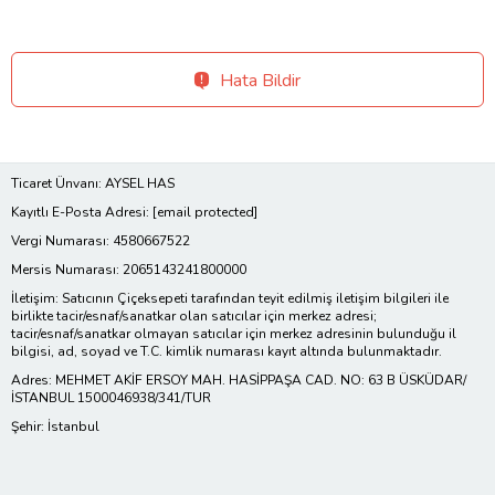
Hata Bildir
Ticaret Ünvanı: AYSEL HAS
Kayıtlı E-Posta Adresi:
[email protected]
Vergi Numarası: 4580667522
Mersis Numarası: 2065143241800000
İletişim: Satıcının Çiçeksepeti tarafından teyit edilmiş iletişim bilgileri ile
birlikte tacir/esnaf/sanatkar olan satıcılar için merkez adresi;
tacir/esnaf/sanatkar olmayan satıcılar için merkez adresinin bulunduğu il
bilgisi, ad, soyad ve T.C. kimlik numarası kayıt altında bulunmaktadır.
Adres: MEHMET AKİF ERSOY MAH. HASİPPAŞA CAD. NO: 63 B ÜSKÜDAR/
İSTANBUL 1500046938/341/TUR
Şehir: İstanbul