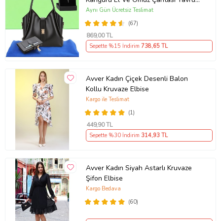
Çantalı Cüzdan Ve Kolye Hediyeli
Aynı Gün Ücretsiz Teslimat
(67)
869
,00 TL
Sepette %15 İndirim
738
,65 TL
Avver Kadın Çiçek Desenli Balon
Kollu Kruvaze Elbise
Kargo ile Teslimat
(1)
449
,90 TL
Sepette %30 İndirim
314
,93 TL
Avver Kadın Siyah Astarlı Kruvaze
Şifon Elbise
Kargo Bedava
(60)