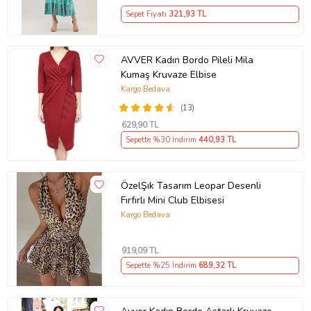
Sepet Fiyatı
321
,93 TL
AVVER Kadın Bordo Pileli Mila
Kumaş Kruvaze Elbise
Kargo Bedava
(13)
629
,90 TL
Sepette %30 İndirim
440
,93 TL
ÖzelŞık Tasarım Leopar Desenli
Fırfırlı Mini Club Elbisesi
Kargo Bedava
919
,09 TL
Sepette %25 İndirim
689
,32 TL