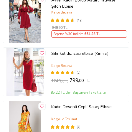
Avver Kadın Bordo Astarlı Kruvaze
Şifon Elbise
Kargo Bedava
(49)
949
,90 TL
Sepette %30 İndirim
664
,93 TL
Sıfır kol diz izası elbise (Kırmızı)
Kargo Bedava
(5)
799
,00 TL
1249
,00 TL
85,22 TL'den Başlayan Taksitlerle
Kadın Desenli Cepli Salaş Elbise
Kargo ile Teslimat
(4)