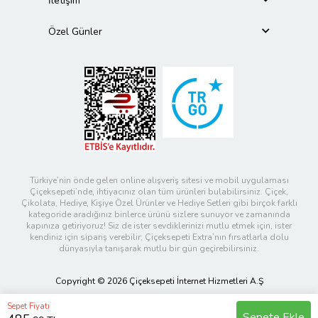
İletişim
Özel Günler
Türkiye’nin önde gelen online alışveriş sitesi ve mobil uygulaması
Çiçeksepeti’nde, ihtiyacınız olan tüm ürünleri bulabilirsiniz. Çiçek,
Çikolata, Hediye, Kişiye Özel Ürünler ve Hediye Setleri gibi birçok farklı
kategoride aradığınız binlerce ürünü sizlere sunuyor ve zamanında
kapınıza getiriyoruz! Siz de ister sevdiklerinizi mutlu etmek için, ister
kendiniz için sipariş verebilir; Çiçeksepeti Extra’nın fırsatlarla dolu
dünyasıyla tanışarak mutlu bir gün geçirebilirsiniz.
Copyright © 2026 Çiçeksepeti İnternet Hizmetleri A.Ş
Sepet Fiyatı
Sepete Ekle