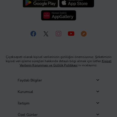
Çiçeksepeti olarak kişisel verilerinizin gizliliğini önemsiyoruz. Şirketimizin
kişisel veri işleme süreçleri hakkında detaylı bilgi almak için lütfen
Kişisel
Verilerin Korunması ve Gizlilik Politikası
’nı inceleyiniz.
Faydalı Bilgiler
Kurumsal
İletişim
Özel Günler