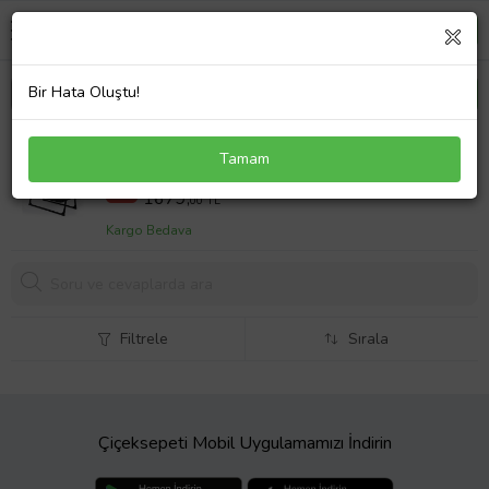
Bir Hata Oluştu!
TommyBaby Sedef Sepet Beşik Portatif Bebek
Tamam
Beşiği Sallanır Beşik (Siyah)
1999,00 TL
%16
1679,
00 TL
Kargo Bedava
Filtrele
Sırala
Çiçeksepeti Mobil Uygulamamızı İndirin