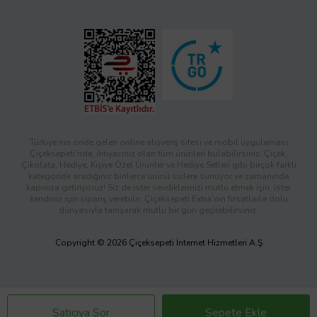
Türkiye’nin önde gelen online alışveriş sitesi ve mobil uygulaması
Çiçeksepeti’nde, ihtiyacınız olan tüm ürünleri bulabilirsiniz. Çiçek,
Çikolata, Hediye, Kişiye Özel Ürünler ve Hediye Setleri gibi birçok farklı
kategoride aradığınız binlerce ürünü sizlere sunuyor ve zamanında
kapınıza getiriyoruz! Siz de ister sevdiklerinizi mutlu etmek için, ister
kendiniz için sipariş verebilir; Çiçeksepeti Extra’nın fırsatlarla dolu
dünyasıyla tanışarak mutlu bir gün geçirebilirsiniz.
Copyright © 2026 Çiçeksepeti İnternet Hizmetleri A.Ş
Satıcıya Sor
Sepete Ekle