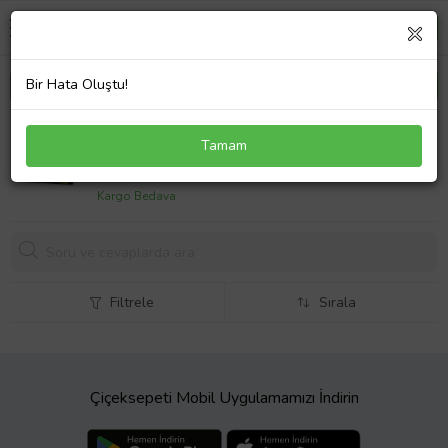
Bir Hata Oluştu!
Tonersepeti HP Z7Y73A Sarı Orjinal Developer
Tamam
Ünitesi
21768,
35 TL
Kargo Bedava
Filtrele
Sırala
Çiçeksepeti Mobil Uygulamamızı İndirin