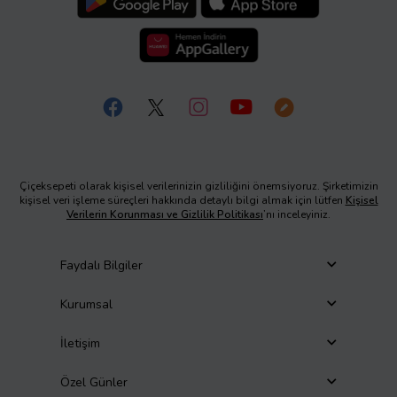
Çiçeksepeti olarak kişisel verilerinizin gizliliğini önemsiyoruz. Şirketimizin
kişisel veri işleme süreçleri hakkında detaylı bilgi almak için lütfen
Kişisel
Verilerin Korunması ve Gizlilik Politikası
’nı inceleyiniz.
Faydalı Bilgiler
Kurumsal
İletişim
Özel Günler