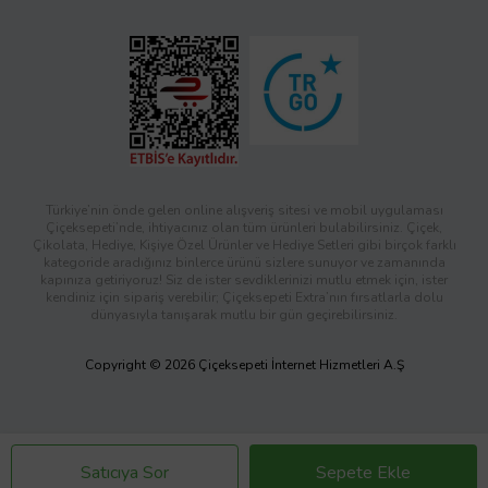
Türkiye’nin önde gelen online alışveriş sitesi ve mobil uygulaması
Çiçeksepeti’nde, ihtiyacınız olan tüm ürünleri bulabilirsiniz. Çiçek,
Çikolata, Hediye, Kişiye Özel Ürünler ve Hediye Setleri gibi birçok farklı
kategoride aradığınız binlerce ürünü sizlere sunuyor ve zamanında
kapınıza getiriyoruz! Siz de ister sevdiklerinizi mutlu etmek için, ister
kendiniz için sipariş verebilir; Çiçeksepeti Extra’nın fırsatlarla dolu
dünyasıyla tanışarak mutlu bir gün geçirebilirsiniz.
Copyright © 2026 Çiçeksepeti İnternet Hizmetleri A.Ş
Satıcıya Sor
Sepete Ekle