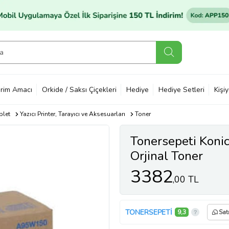
rim Amacı
Orkide / Saksı Çiçekleri
Hediye
Hediye Setleri
Kişi
blet
Yazıcı Printer, Tarayıcı ve Aksesuarları
Toner
Tonersepeti Koni
Orjinal Toner
3382
,00 TL
TONERSEPETİ
9,3
Sat