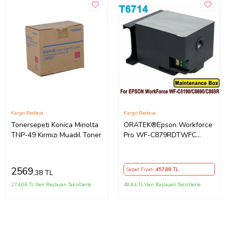
Kargo Bedava
Kargo Bedava
Tonersepeti Konica Minolta
ORATEK®Epson Workforce
TNP-49 Kırmızı Muadil Toner
Pro WF-C879RDTWFC
T6714-C13T671400 Muadil
Atık Kutusu Bakım Tankı
2569
Sepet Fiyatı
457
,88 TL
,38 TL
274,06 TL'den Başlayan Taksitlerle
48,84 TL'den Başlayan Taksitlerle