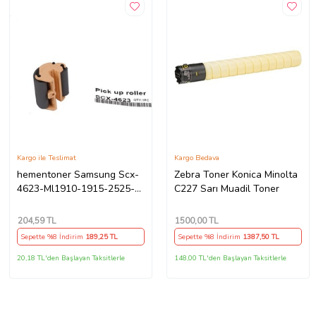
Kargo ile Teslimat
Kargo Bedava
hementoner Samsung Scx-
Zebra Toner Konica Minolta
4623-Ml1910-1915-2525-
C227 Sarı Muadil Toner
2580 Scx-4600 Kağıt Alma
Pateni (Pickup Roller)
204
,59 TL
1500
,00 TL
Sepette %8 İndirim
189
,25 TL
Sepette %8 İndirim
1387
,50 TL
20,18 TL'den Başlayan Taksitlerle
148,00 TL'den Başlayan Taksitlerle