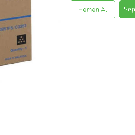
Sep
Hemen Al