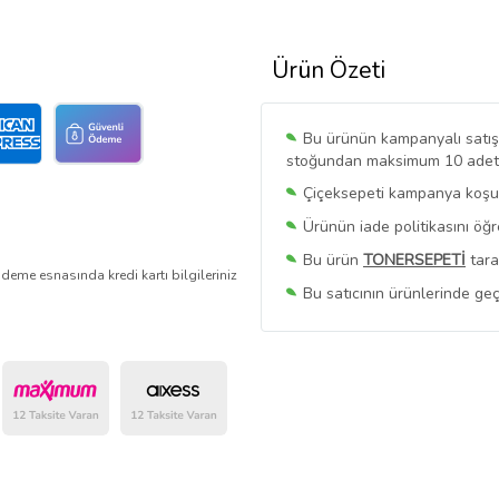
Ürün Özeti
Bu ürünün kampanyalı satışı 
stoğundan maksimum 10 adet sa
Çiçeksepeti kampanya koşull
Ürünün iade politikasını öğ
Bu ürün
TONERSEPETİ
tara
deme esnasında kredi kartı bilgileriniz
Bu satıcının ürünlerinde geç
Bu Satıcının
Tüm Ürünlerini
Ürün sayfasında gördüğünüz f
belirlenmektedir.