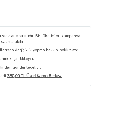
stoklarla sınırlıdır. Bir tüketici bu kampanya
tın alabilir.
arında değişiklik yapma hakkını saklı tutar.
renmek için
tıklayın.
fından gönderilecektir.
erli
350,00 TL Üzeri Kargo Bedava
 Görüntüle
iyat bilgileri, satıcı tarafından