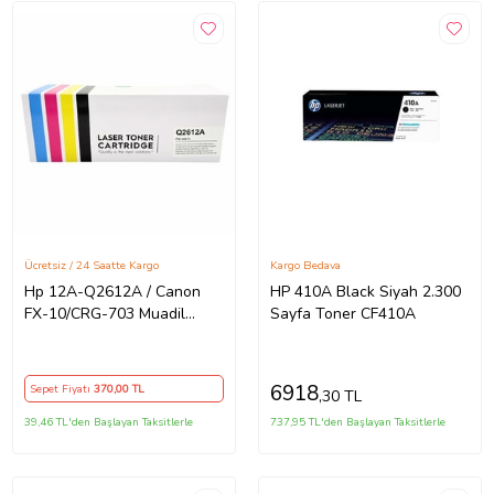
Ücretsiz / 24 Saatte Kargo
Kargo Bedava
Hp 12A-Q2612A / Canon
HP 410A Black Siyah 2.300
FX-10/CRG-703 Muadil
Sayfa Toner CF410A
Toner
6918
Sepet Fiyatı
370
,00 TL
,30 TL
39,46 TL'den Başlayan Taksitlerle
737,95 TL'den Başlayan Taksitlerle