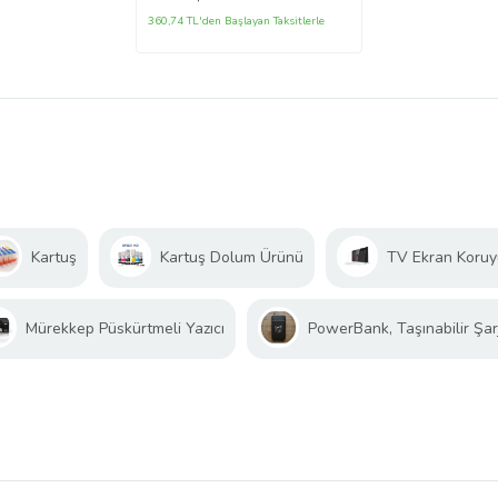
360,74 TL'den Başlayan Taksitlerle
Kartuş
Kartuş Dolum Ürünü
TV Ekran Koru
Mürekkep Püskürtmeli Yazıcı
PowerBank, Taşınabilir Şarj