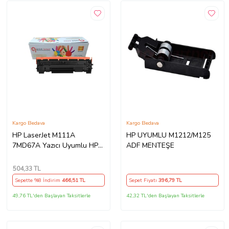
Kargo Bedava
Kargo Bedava
HP LaserJet M111A
HP UYUMLU M1212/M125
7MD67A Yazıcı Uyumlu HP
ADF MENTEŞE
W1500A (150A) Çipli Muadil
Toner (Siyah)
504
,33 TL
Sepette %8 İndirim
466
,51 TL
Sepet Fiyatı
396
,79 TL
49,76 TL'den Başlayan Taksitlerle
42,32 TL'den Başlayan Taksitlerle