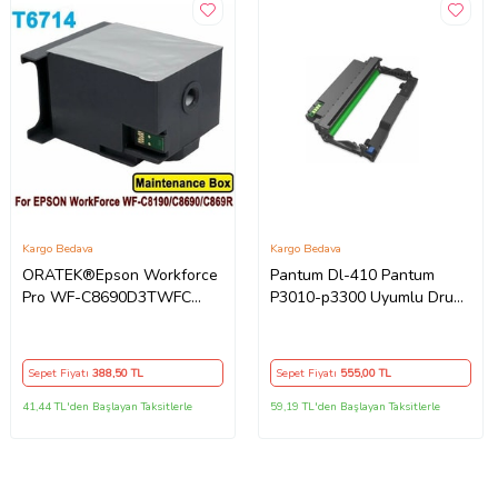
Kargo Bedava
Kargo Bedava
ORATEK®Epson Workforce
Pantum Dl-410 Pantum
Pro WF-C8690D3TWFC
P3010-p3300 Uyumlu Drum
T6714-C13T671400 Muadil
Ünitesi
Atık Kutusu Bakım Tankı
Sepet Fiyatı
388
,50 TL
Sepet Fiyatı
555
,00 TL
41,44 TL'den Başlayan Taksitlerle
59,19 TL'den Başlayan Taksitlerle