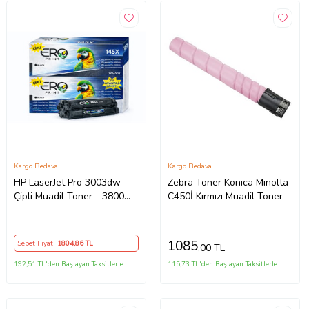
Kargo Bedava
Kargo Bedava
HP LaserJet Pro 3003dw
Zebra Toner Konica Minolta
Çipli Muadil Toner - 3800
C450İ Kırmızı Muadil Toner
Sayfalık - 2'li Avantaj Paket
1085
Sepet Fiyatı
1804
,86 TL
,00 TL
192,51 TL'den Başlayan Taksitlerle
115,73 TL'den Başlayan Taksitlerle