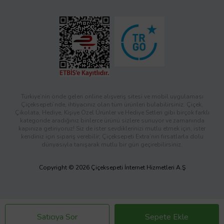
Türkiye’nin önde gelen online alışveriş sitesi ve mobil uygulaması
Çiçeksepeti’nde, ihtiyacınız olan tüm ürünleri bulabilirsiniz. Çiçek,
Çikolata, Hediye, Kişiye Özel Ürünler ve Hediye Setleri gibi birçok farklı
kategoride aradığınız binlerce ürünü sizlere sunuyor ve zamanında
kapınıza getiriyoruz! Siz de ister sevdiklerinizi mutlu etmek için, ister
kendiniz için sipariş verebilir; Çiçeksepeti Extra’nın fırsatlarla dolu
dünyasıyla tanışarak mutlu bir gün geçirebilirsiniz.
Copyright © 2026 Çiçeksepeti İnternet Hizmetleri A.Ş
Satıcıya Sor
Sepete Ekle