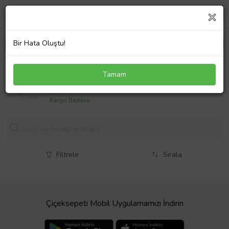
Bir Hata Oluştu!
Tonersepeti Kyocera Mita TK-5230 Muadil Kırmızı
Tamam
Toner
635,
21 TL
Kargo Bedava
Filtrele
Sırala
Çiçeksepeti Mobil Uygulamamızı İndirin