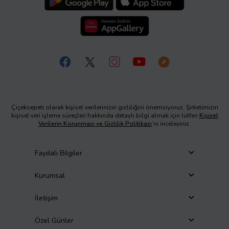
Çiçeksepeti olarak kişisel verilerinizin gizliliğini önemsiyoruz. Şirketimizin
kişisel veri işleme süreçleri hakkında detaylı bilgi almak için lütfen
Kişisel
Verilerin Korunması ve Gizlilik Politikası
’nı inceleyiniz.
Faydalı Bilgiler
Kurumsal
İletişim
Özel Günler